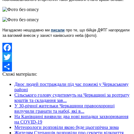
Нагадаємо нещодавно ми
писали
про те, що бійців ДФТГ нагородили
за вагомий внесок у захист канівського неба (фото).
Facebook
Twitter
Схожі матеріали:
Share
Двоє людей постраждали під час пожежі у Черкаському
районі
Сільського голову судитимуть на Черкащині за розтрату
коштів та складання зав...
У 30-річної жительки Черкащини правоохоронці
вилучили гранати та набої, які в...
На Канівщині виявили два нові випадки захворювання
на COVID-19
Метеорологи розповіли якою буде цьогорічна зима
Жителям Степанців розповіли про секрети відкриття