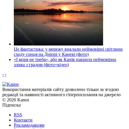
Це фантастика: у мережу виклали неймовірні світлини
сходу сонця на Дніпрі у Каневі (фото)
«І моря не треба», або як Канів накрила неймовірна
злива з градом (фото+відео)
‹
›
Використання матеріалів сайту дозволено тільки за згодою
редакції та наявності активного гіперпосилання на джерело
© 2026 Kanos
Підписка
RSS
Контакти
Рекламодавцям