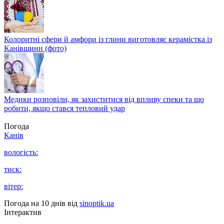
Колоритні сфери й амфори із глини виготовляє керамістка із
Канівщини (фото)
Медики розповіли, як захиститися від впливу спеки та що
робити, якщо стався тепловий удар
Погода
Канів
вологість:
тиск:
вітер:
Погода на 10 днів від
sinoptik.ua
Інтерактив