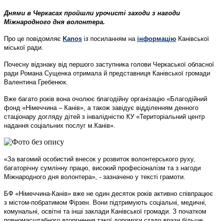
Днями в Черкасах пройшли урочисті заходи з нагоди
Міжнародного дня волонтера.
Про це повідомляє
Kanos
із посиланням на
інформацію
Канівської
міської ради.
Почесну відзнаку від першого заступника голови Черкаської обласної
ради Романа Сущенка отримала й представниця Канівської громади
Валентина Гребенюк.
Вже багато років вона очолює благодійну організацію «Благодійний
фонд «Німеччина – Канів», а також завідує відділенням денного
стаціонару догляду дітей з інвалідністю КУ «Територіальний центр
надання соціальних послуг м.Канів».
«За вагомий особистий внесок у розвиток волонтерського руху,
багаторічну сумлінну працю, високий професіоналізм та з нагоди
Міжнародного дня волонтера», - зазначено у тексті грамоти.
БФ «Німеччина-Канів» вже не один десяток років активно співпрацює
з містом-побратимом Фірзен. Вони підтримують соціальні, медичні,
комунальні, освітні та інші заклади Канівської громади. З початком
повномасштабного вторгнення такої допомоги стало врази більше.