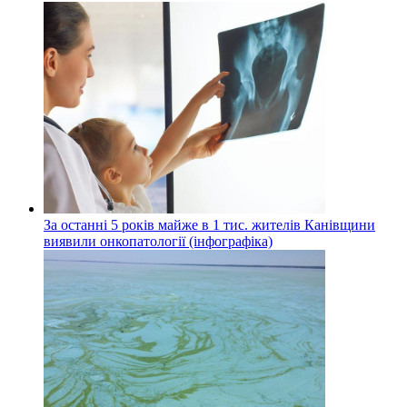
За останні 5 років майже в 1 тис. жителів Канівщини
виявили онкопатології (інфографіка)