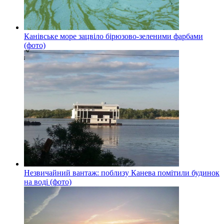
Канівське море зацвіло бірюзово-зеленими фарбами
(фото)
Незвичайний вантаж: поблизу Канева помітили будинок
на воді (фото)