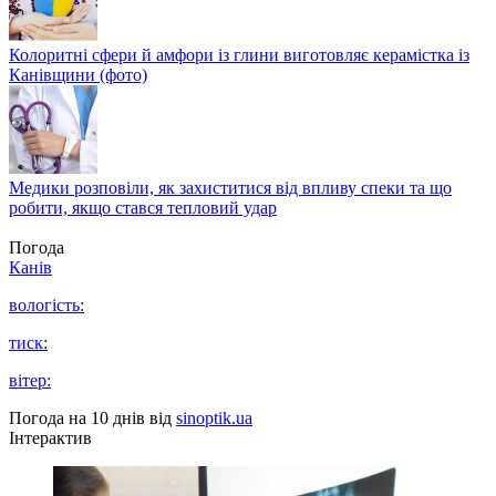
Колоритні сфери й амфори із глини виготовляє керамістка із
Канівщини (фото)
Медики розповіли, як захиститися від впливу спеки та що
робити, якщо стався тепловий удар
Погода
Канів
вологість:
тиск:
вітер:
Погода на 10 днів від
sinoptik.ua
Інтерактив