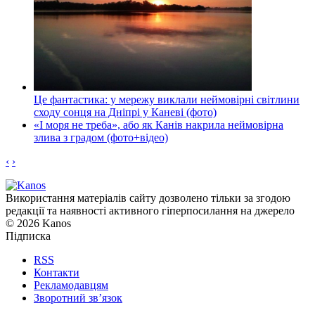
Це фантастика: у мережу виклали неймовірні світлини
сходу сонця на Дніпрі у Каневі (фото)
«І моря не треба», або як Канів накрила неймовірна
злива з градом (фото+відео)
‹
›
Використання матеріалів сайту дозволено тільки за згодою
редакції та наявності активного гіперпосилання на джерело
© 2026 Kanos
Підписка
RSS
Контакти
Рекламодавцям
Зворотний зв’язок