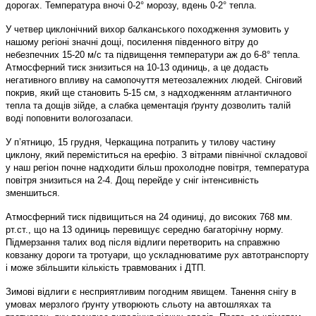
дорогах. Температура вночі 0-2° морозу, вдень 0-2° тепла.
У четвер циклонічний вихор балканського походження зумовить у
нашому регіоні значні дощі, посилення південного вітру до
небезпечних 15-20 м/с та підвищення температури аж до 6-8° тепла.
Атмосферний тиск знизиться на 10-13 одиниць, а це додасть
негативного впливу на самопочуття метеозалежних людей. Сніговий
покрив, який ще становить 5-15 см, з надходженням атлантичного
тепла та дощів зійде, а слабка цементація ґрунту дозволить талій
воді поповнити вологозапаси.
У п’ятницю, 15 грудня, Черкащина потрапить у тилову частину
циклону, який переміститься на ерефію. З вітрами північної складової
у наш регіон почне надходити більш прохолодне повітря, температура
повітря знизиться на 2-4. Дощ перейде у сніг інтенсивність
зменшиться.
Атмосферний тиск підвищиться на 24 одиниці, до високих 768 мм.
рт.ст., що на 13 одиниць перевищує середню багаторічну норму.
Підмерзання талих вод після відлиги перетворить на справжню
ковзанку дороги та тротуари, що ускладнюватиме рух автотранспорту
і може збільшити кількість травмованих і ДТП.
Зимові відлиги є несприятливим погодним явищем. Танення снігу в
умовах мерзлого ґрунту утворюють сльоту на автошляхах та