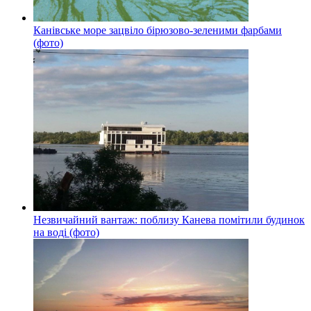
Канівське море зацвіло бірюзово-зеленими фарбами
(фото)
Незвичайний вантаж: поблизу Канева помітили будинок
на воді (фото)