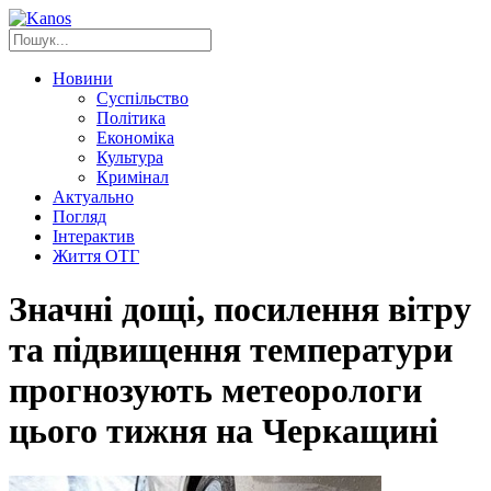
Новини
Суспільство
Політика
Економіка
Культура
Кримінал
Актуально
Погляд
Інтерактив
Життя ОТГ
Значні дощі, посилення вітру
та підвищення температури
прогнозують метеорологи
цього тижня на Черкащині