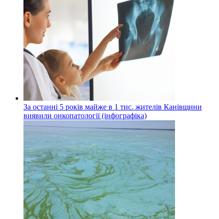
За останні 5 років майже в 1 тис. жителів Канівщини
виявили онкопатології (інфографіка)