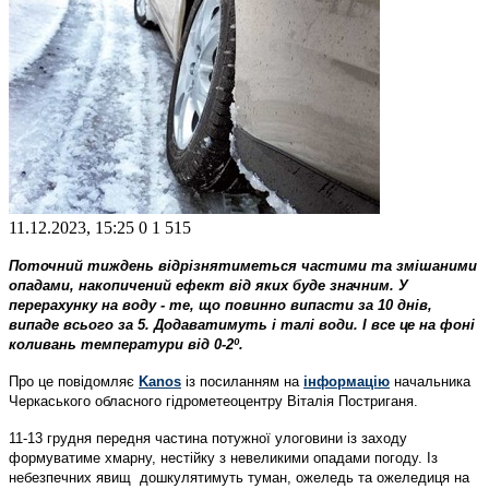
11.12.2023, 15:25
0
1 515
Поточний тиждень відрізнятиметься частими та змішаними
опадами, накопичений ефект від яких буде значним. У
перерахунку на воду - те, що повинно випасти за 10 днів,
випаде всього за 5. Додаватимуть і талі води. І все це на фоні
коливань температури від 0-2º.
Про це повідомляє
Kanos
із посиланням на
інформацію
начальника
Черкаського обласного гідрометеоцентру Віталія Постриганя.
11-13 грудня передня частина потужної улоговини із заходу
формуватиме хмарну, нестійку з невеликими опадами погоду. Із
небезпечних явищ дошкулятимуть туман, ожеледь та ожеледиця на