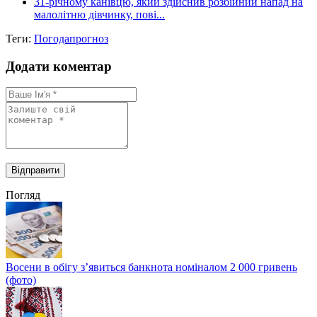
31-річному канівцю, який здійснив розбійний напад на
малолітню дівчинку, пові...
Теги:
Погода
прогноз
Додати коментар
Погляд
Восени в обігу з’явиться банкнота номіналом 2 000 гривень
(фото)