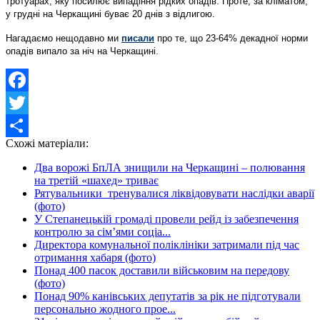
тротуарах, яку посилює випадіння рідких опадів. Проте, за кліматом,
у грудні на Черкащині буває 20 днів з відлигою.
Нагадаємо нещодавно ми
писали
про те, що
23-64% декадної норми
опадів випало за ніч на Черкащині.
Facebook
Twitter
Схожі матеріали:
Share
Два ворожі БпЛА знищили на Черкащині – полювання
на третій «шахед» триває
Рятувальники тренувалися ліквідовувати наслідки аварії
(фото)
У Степанецькій громаді провели рейд із забезпечення
контролю за сім’ями соціа...
Директора комунальної поліклініки затримали під час
отримання хабаря (фото)
Понад 400 пасок доставили військовим на передову
(фото)
Понад 90% канівських депутатів за рік не підготували
персонально жодного прое...