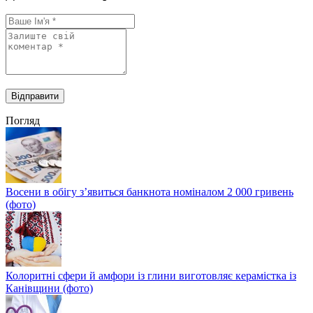
Погляд
Восени в обігу з’явиться банкнота номіналом 2 000 гривень
(фото)
Колоритні сфери й амфори із глини виготовляє керамістка із
Канівщини (фото)