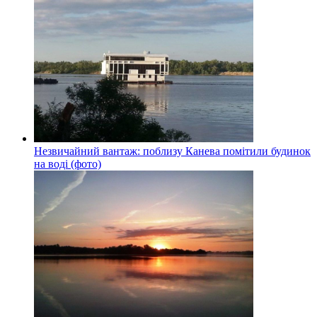
Незвичайний вантаж: поблизу Канева помітили будинок
на воді (фото)