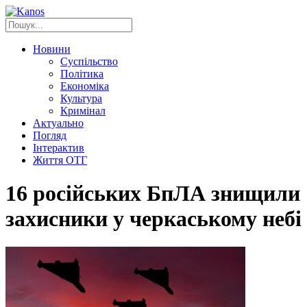
Новини
Суспільство
Політика
Економіка
Культура
Кримінал
Актуально
Погляд
Інтерактив
Життя ОТГ
16 російських БпЛА знищили
захисники у черкаському небі