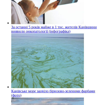
За останні 5 років майже в 1 тис. жителів Канівщини
виявили онкопатології (інфографіка)
Канівське море зацвіло бірюзово-зеленими фарбами
(фото)