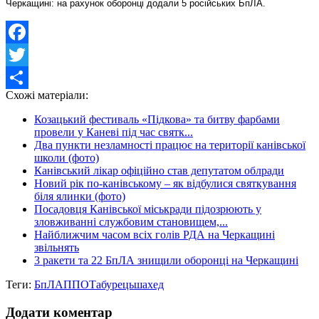
Черкащині: на рахунок оборонці додали 5 російських БпЛА.
Facebook
Twitter
Схожі матеріали:
Share
Козацький фестиваль «Підкова» та битву фарбами
провели у Каневі під час святк...
Два пункти незламності працює на території канівської
школи (фото)
Канівський лікар офіційно став депутатом облради
Новий рік по-канівському – як відбулися святкування
біля ялинки (фото)
Посадовця Канівської міськради підозрюють у
зловживанні службовим становищем,...
Найближчим часом всіх голів РДА на Черкащині
звільнять
3 ракети та 22 БпЛА знищили оборонці на Черкащині
Теги:
БпЛА
ППО
Табурець
шахед
Додати коментар