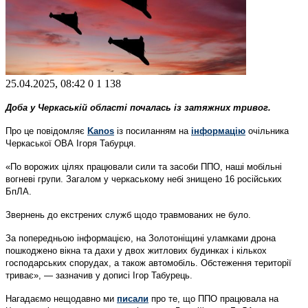
25.04.2025, 08:42
0
1 138
Доба у Черкаській області почалась із затяжних тривог.
Про це повідомляє
Kanos
із посиланням на
інформацію
очільника
Черкаської ОВА Ігоря Табурця.
«По ворожих цілях працювали сили та засоби ППО, наші мобільні
вогневі групи. Загалом у черкаському небі знищено 16 російських
БпЛА.
Звернень до екстрених служб щодо травмованих не було.
За попередньою інформацією, на Золотоніщині уламками дрона
пошкоджено вікна та дахи у двох житлових будинках і кількох
господарських спорудах, а також автомобіль. Обстеження території
триває», — зазначив у дописі Ігор Табурець.
Нагадаємо нещодавно ми
писали
про те, що ППО працювала на