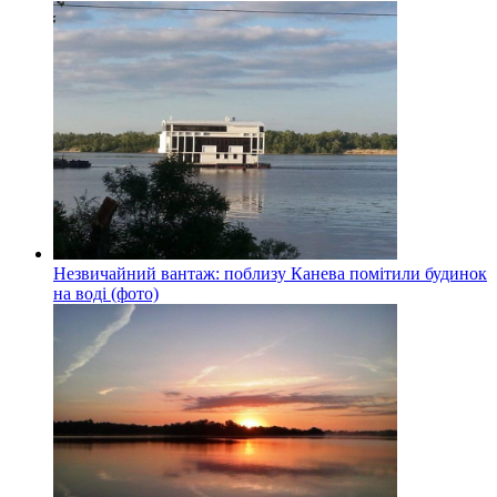
Незвичайний вантаж: поблизу Канева помітили будинок
на воді (фото)