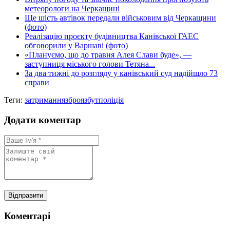
метеорологи на Черкащині
Ще шість автівок передали військовим від Черкащини
(фото)
Реалізацію проєкту будівництва Канівської ГАЕС
обговорили у Варшаві (фото)
«Плануємо, що до травня Алея Слави буде», —
заступниця міського голови Тетяна...
За два тижні до розгляду у канівський суд надійшло 73
справи
Теги:
затримання
зброя
збут
поліція
Додати коментар
Коментарі