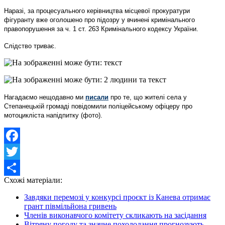
Наразі, за процесуального керівництва місцевої прокуратури
фігуранту вже оголошено про підозру у вчинені кримінального
правопорушення за ч. 1 ст. 263 Кримінального кодексу України.
Слідство триває.
Нагадаємо нещодавно ми
писали
про те, що жителі села у
Степанецькій громаді повідомили поліцейському офіцеру про
мотоцикліста напідпитку (фото).
Facebook
Twitter
Схожі матеріали:
Share
Завдяки перемозі у конкурсі проєкт із Канева отримає
грант півмільйона гривень
Членів виконавчого комітету скликають на засідання
Вітряну погоду та значне похолодання прогнозують