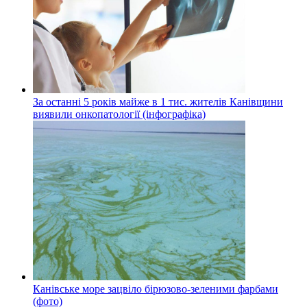
За останні 5 років майже в 1 тис. жителів Канівщини
виявили онкопатології (інфографіка)
Канівське море зацвіло бірюзово-зеленими фарбами
(фото)