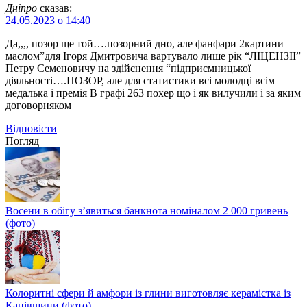
Дніпро
сказав:
24.05.2023 о 14:40
Да,,,, позор ще той….позорний дно, але фанфари 2картини
маслом”для Ігоря Дмитровича вартувало лише рік “ЛІЦЕНЗІІ”
Петру Семеновичу на здійснення “підприємницької
діяльності….ПОЗОР, але для статистики всі молодці всім
медалька і премія В графі 263 похер що і як вилучили і за яким
договорняком
Відповіcти
Погляд
Восени в обігу з’явиться банкнота номіналом 2 000 гривень
(фото)
Колоритні сфери й амфори із глини виготовляє керамістка із
Канівщини (фото)