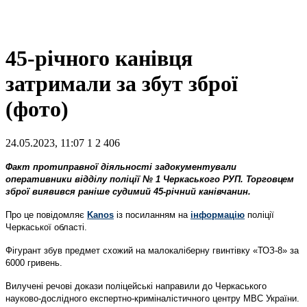
45-річного канівця
затримали за збут зброї
(фото)
24.05.2023, 11:07
1
2 406
Факт протиправної діяльності задокументували
оперативники відділу поліції № 1 Черкаського РУП. Торговцем
зброї виявився раніше судимий 45-річний канівчанин.
Про це повідомляє
Kanos
із посиланням на
інформацію
поліції
Черкаської області.
Фігурант збув предмет схожий на малокаліберну гвинтівку «ТОЗ-8» за
6000 гривень.
Вилучені речові докази поліцейські направили до Черкаського
науково-дослідного експертно-криміналістичного центру МВС України.