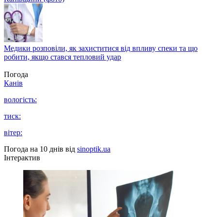
Медики розповіли, як захиститися від впливу спеки та що
робити, якщо стався тепловий удар
Погода
Канів
вологість:
тиск:
вітер:
Погода на 10 днів від
sinoptik.ua
Інтерактив