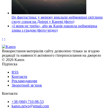
Це фантастика: у мережу виклали неймовірні світлини
сходу сонця на Дніпрі у Каневі (фото)
«І моря не треба», або як Канів накрила неймовірна
злива з градом (фото+відео)
‹
›
Використання матеріалів сайту дозволено тільки за згодою
редакції та наявності активного гіперпосилання на джерело
© 2026 Kanos
Підписка
RSS
Контакти
Рекламодавцям
Зворотний зв’язок
Контакти
+38 (066) 710-98-53
kanos.news@gmail.com