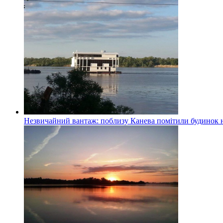
Незвичайний вантаж: поблизу Канева помітили будинок н