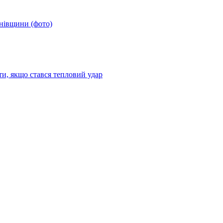
анівщини (фото)
ти, якщо стався тепловий удар