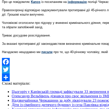
Про це повідомляє
Kanos
із посиланням на
інформацію
поліції Черкас
Правоохоронці відповідно задокументували протиправні дії 45-річного л
дії. Грошові кошти вилучено.
Чоловікові оголосили про підозру у вчиненні кримінального діяння, пер
та обрали запобіжний захід.
Триває досудове розслідування.
За вказані протиправні дії законодавством визначено кримінальне покара
Нагадаємо нещодавно ми
писали
про те, що 40-річному чоловіку, який
Facebook
Twitter
Схожі матеріали:
Share
Цьогоріч у Канівській громаді зафіксували 33 звернення
Олександр Вельбівець дізнався про своє звільнення із ЗМІ
Надзвичайники Черкащини за добу ліквідували 23 пожежі
Діти із сімейного дитячого будинку із села Павлівка відві