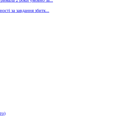
римала 2 роки умовно за...
сті за завдання збитк...
то)