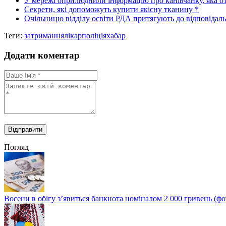
У мережі оприлюднили інформацію про канівчанку, яка от
Секрети, які допоможуть купити якісну тканину *
Очільницю відділу освіти РДА притягують до відповідально
Теги:
затримання
лікар
поліція
хабар
Додати коментар
Погляд
Восени в обігу з’явиться банкнота номіналом 2 000 гривень (фо