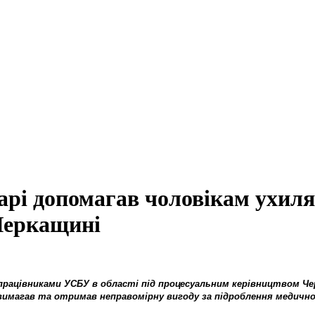
барі допомагав чоловікам ухиля
Черкащині
з працівниками УСБУ в області під процесуальним керівництвом Ч
вік вимагав та отримав неправомірну вигоду за підроблення медичн