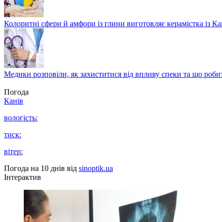
Колоритні сфери й амфори із глини виготовляє керамістка із К
Медики розповіли, як захиститися від впливу спеки та що роби
Погода
Канів
вологість:
тиск:
вітер:
Погода на 10 днів від
sinoptik.ua
Інтерактив