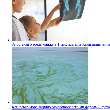
За останні 5 років майже в 1 тис. жителів Канівщини вияв
Канівське море зацвіло бірюзово-зеленими фарбами (фото