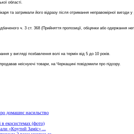
ької області.
ікаря та затримали його відразу після отримання неправомірної вигоди у 
едбаченого ч. 3 ст. 368 (Прийняття пропозиції, обіцянки або одержання 
ння у вигляді позбавлення волі на термін від 5 до 10 років.
 продавав неіснуючі товари, на Черкащині повідомили про підозру.
 про домашнє насильство
 в екосистемах (фото)
дали «Крутий Заміс» ...