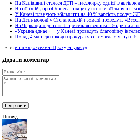
На Канівщині сталася ДТП – пасажирку однієї із автівок д
На об’їзній дорозі Канева товщину основи збільшують ма
У Каневі планують збільшити на 40 % вартість послуг ЖЕКу
На День молоді у Степанецькій громаді проведуть «Весел
На Черкащині двох осіб присипало зерном – 66-річний чо
«Україна єднає» — у Каневі проведуть благодійну інтелек
Понад 4 млн грн шкоди прокуратура вимагає стягнути із пі
Теги:
виправдовування
Прокуратура
суд
Додати коментар
Погляд