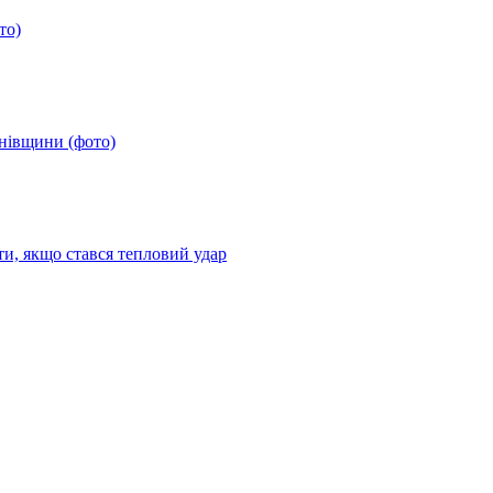
то)
анівщини (фото)
ти, якщо стався тепловий удар