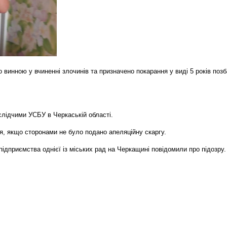
инною у вчиненні злочинів та призначено покарання у виді 5 років позба
лідчими УСБУ в Черкаській області.
я, якщо сторонами не було подано апеляційну скаргу.
ідприємства однієї із міських рад на Черкащині повідомили про підозру.