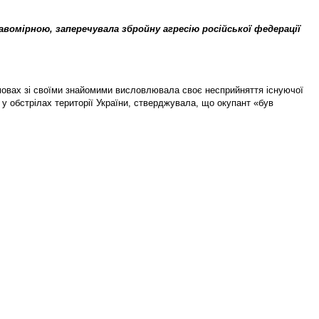
авомірною, заперечувала збройну агресію російської федерації
змовах зі своїми знайомими висловлювала своє несприйняття існуючої
у обстрілах території України, стверджувала, що окупант «був