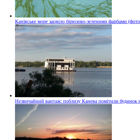
Канівське море зацвіло бірюзово-зеленими фарбами (фото
Незвичайний вантаж: поблизу Канева помітили будинок н