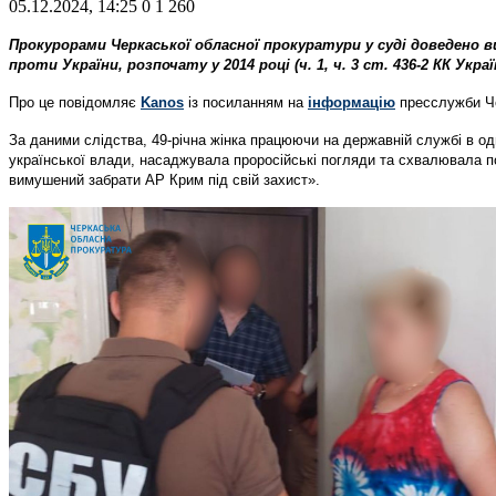
05.12.2024, 14:25
0
1 260
Прокурорами Черкаської обласної прокуратури у суді доведено в
проти України, розпочату у 2014 році (ч. 1, ч. 3 ст. 436-2 КК Украї
Про це повідомляє
Kanos
із посиланням на
інформацію
пресслужби Че
За даними слідства, 49-річна жінка працюючи на державній службі в о
української влади, насаджувала проросійські погляди та схвалювала по
вимушений забрати АР Крим під свій захист».