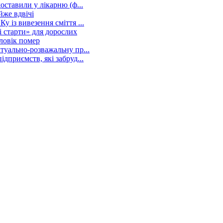
оставили у лікарню (ф...
йже вдвічі
 із вивезення сміття ...
і старти» для дорослих
ловік помер
туально-розважальну пр...
дприємств, які забруд...