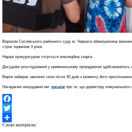
Вироком Соснівського районного суду м. Черкаси обвинувачену визнано в
строк терміном 3 роки.
Наразі прокуратурою готується апеляційна скарга.
Досудове розслідування у кримінальному провадженні здійснювалось с
Вирок набирає законної сили після 30 днів з моменту його проголошенн
Нагадаємо нещодавно ми
писали
про те, що директору комунального п
Facebook
Twitter
Схожі матеріали:
Share