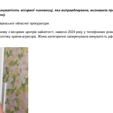
инуватість місцевої чиновниці, яка виправдовувала, визнавала пр
ни).
ркаської обласної прокуратури.
дному з місцевих центрів зайнятості, навесні 2024 року у телефонних ро
літику країни-агресора. Жінка категорично заперечувала винуватість рф 