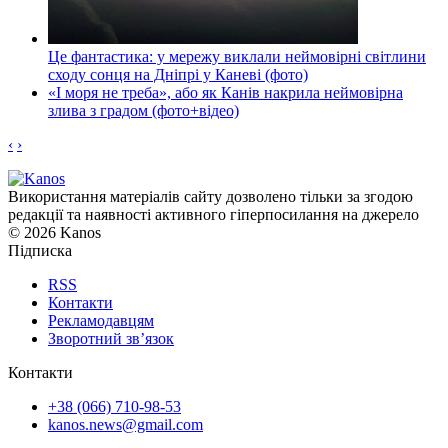
Це фантастика: у мережу виклали неймовірні світлини
сходу сонця на Дніпрі у Каневі (фото)
«І моря не треба», або як Канів накрила неймовірна
злива з градом (фото+відео)
‹
›
Використання матеріалів сайту дозволено тільки за згодою
редакції та наявності активного гіперпосилання на джерело
© 2026 Kanos
Підписка
RSS
Контакти
Рекламодавцям
Зворотний зв’язок
Контакти
+38 (066) 710-98-53
kanos.news@gmail.com