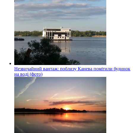
Незвичайний вантаж: поблизу Канева помітили будинок
на воді (фото)