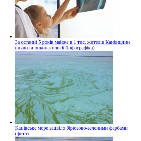
За останні 5 років майже в 1 тис. жителів Канівщини
виявили онкопатології (інфографіка)
Канівське море зацвіло бірюзово-зеленими фарбами
(фото)