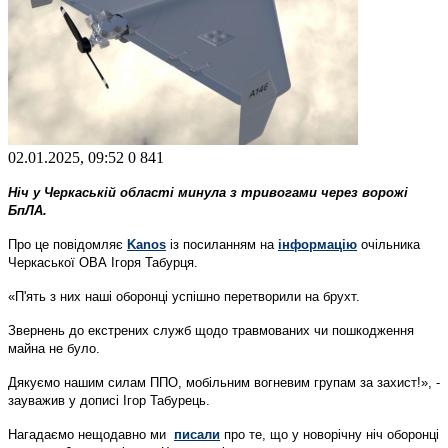
02.01.2025, 09:52
0
841
Ніч у Черкаській області минула з тривогами через ворожі
БпЛА.
Про це повідомляє
Kanos
із посиланням на
інформацію
очільника
Черкаської ОВА Ігоря Табурця.
«П'ять з них наші оборонці успішно перетворили на брухт.
Звернень до екстрених служб щодо травмованих чи пошкодження
майна не було.
Дякуємо нашим силам ППО, мобільним вогневим групам за захист!», -
зауважив у дописі Ігор Табурець.
Нагадаємо нещодавно ми
писали
про те, що у новорічну ніч оборонці