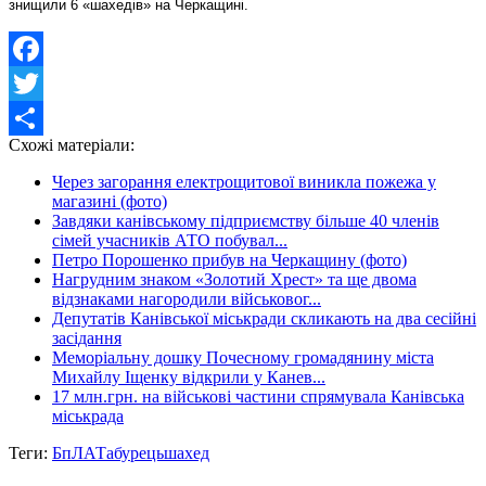
знищили 6 «шахедів» на Черкащині.
Facebook
Twitter
Схожі матеріали:
Share
Через загорання електрощитової виникла пожежа у
магазині (фото)
Завдяки канівському підприємству більше 40 членів
сімей учасників АТО побувал...
Петро Порошенко прибув на Черкащину (фото)
Нагрудним знаком «Золотий Хрест» та ще двома
відзнаками нагородили військовог...
Депутатів Канівської міськради скликають на два сесійні
засідання
Меморіальну дошку Почесному громадянину міста
Михайлу Іщенку відкрили у Канев...
17 млн.грн. на військові частини спрямувала Канівська
міськрада
Теги:
БпЛА
Табурець
шахед