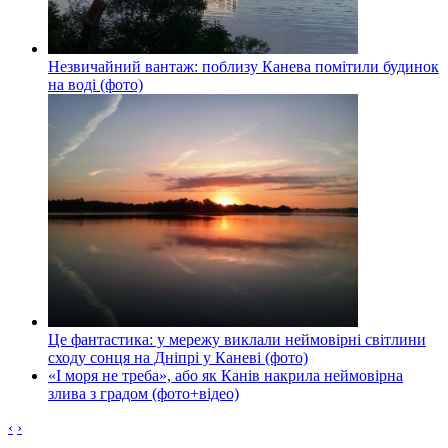
Незвичайний вантаж: поблизу Канева помітили будинок
на воді (фото)
Це фантастика: у мережу виклали неймовірні світлини
сходу сонця на Дніпрі у Каневі (фото)
«І моря не треба», або як Канів накрила неймовірна
злива з градом (фото+відео)
‹
›