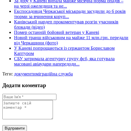
За добу у Каневі випала майже місячна норма опадів –
на черзі ожеледиця та не...
Експосадовця Черкаської міськради засудили до 6 років
тюрми за вчинення коруп...
Канівський нардеп прокоментував розгін учасників
блокади (відео)
Помер останній бойовий ветеран у Каневі
Новий транш військовим на майже 11 млн.грн. передали
від Черкащини (фото)
У Каневі попрощаються із сержантом Бориславом
Каптуром
СБУ затримала агентурну групу фсб, яка готувала
масовані авіаудари напередодн...
Теги:
документи
міграційна служба
Додати коментар