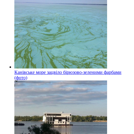
Канівське море зацвіло бірюзово-зеленими фарбами
(фото)