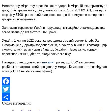
Нелегальну мігрантку з російської федерації міграційники притягнули
до адміністративної відповідальності за ч. 1 ст. 203 КУпАП, стягнули
штраф у 5100 грн та прийняли рішення про її примусове повернення
до країни походження.
Залишити територію України порушниця міграційного законодавства
зобов’язана до 09 лютого 2023 року.
Україна 1 липня 2022 року запровадила візовий режим із рф. За
інформацією Держприкордонслужби, з початку війни 10 громадян рф
скористалися візами для в’їзду до України. Переважно, кордон
перетинали жінки, діти та люди похилого віку.
Нагадаємо нещодавно ми
писали
про те, що СБУ затримала
російського агента, який працював у медичній установі та розвідував
позиції ППО на Черкащині (фото).
Facebook
Twitter
Схожі матеріали:
Share