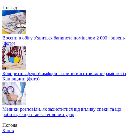
Погляд
Восени в обігу з’явиться банкнота номіналом 2 000 гривень
(фото)
Колоритні сфери й амфори із глини виготовляє керамістка із
Канівщини (фото)
Медики розповіли, як захиститися від впливу спеки та що
робити, якщо стався тепловий удар
Погода
Канів