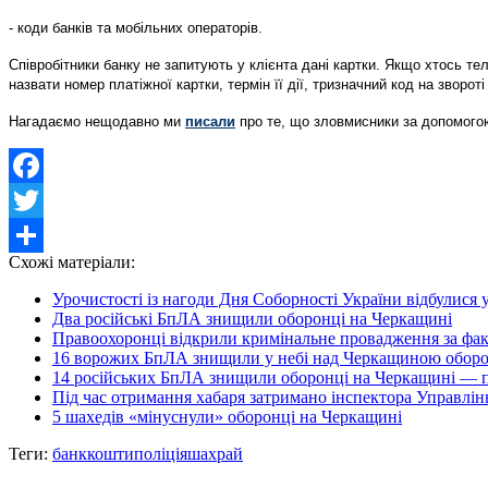
- коди банків та мобільних операторів.
Співробітники банку не запитують у клієнта дані картки. Якщо хтось т
назвати номер платіжної картки, термін її дії, тризначний код на зворот
Нагадаємо нещодавно ми
писали
про те, що зловмисники за допомого
Facebook
Twitter
Схожі матеріали:
Share
Урочистості із нагоди Дня Соборності України відбулися у
Два російські БпЛА знищили оборонці на Черкащині
Правоохоронці відкрили кримінальне провадження за факт
16 ворожих БпЛА знищили у небі над Черкащиною оборо
14 російських БпЛА знищили оборонці на Черкащині — п
Під час отримання хабаря затримано інспектора Управлін
5 шахедів «мінуснули» оборонці на Черкащині
Теги:
банк
кошти
поліція
шахрай