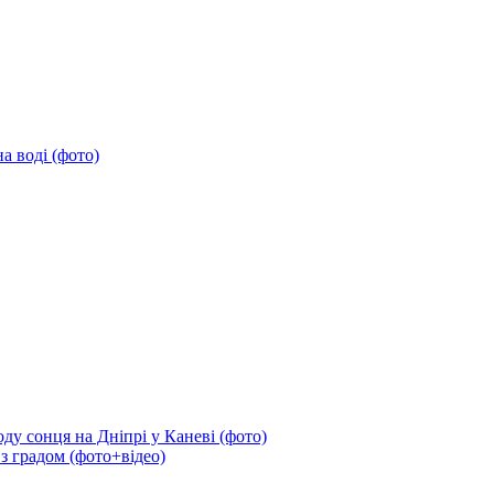
а воді (фото)
ду сонця на Дніпрі у Каневі (фото)
 з градом (фото+відео)