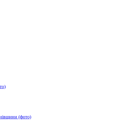
то)
анівщини (фото)