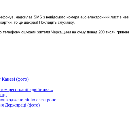
елефонує, надсилає SMS з невідомого номера або електронний лист з нев
і картки, то це шахрай! Покладіть слухавку.
ю телефону ошукали жителя Черкащини на суму понад 200 тисяч гривен
 Каневі (фото)
ом реєстрації «двійника...
нці
ошкоджено лінію електропе...
ня Держпраці (фото)