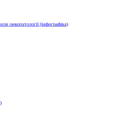
или онкопатології (інфографіка)
)