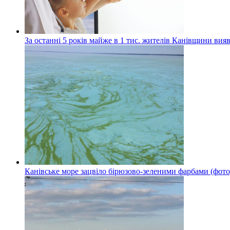
За останні 5 років майже в 1 тис. жителів Канівщини вияв
Канівське море зацвіло бірюзово-зеленими фарбами (фото