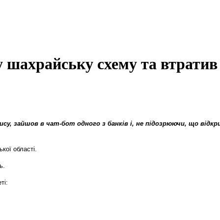
у шахрайську схему та втратив 
су, зайшов в чат-бот одного з банків і, не підозрюючи, що від
ької області.
ь.
ті: