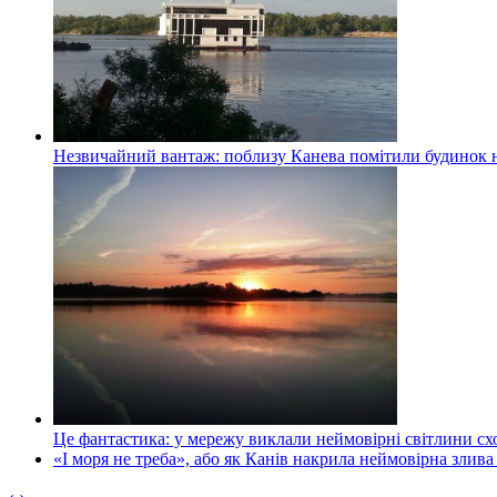
Незвичайний вантаж: поблизу Канева помітили будинок н
Це фантастика: у мережу виклали неймовірні світлини схо
«І моря не треба», або як Канів накрила неймовірна злива
‹
›