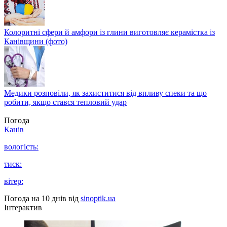
Колоритні сфери й амфори із глини виготовляє керамістка із
Канівщини (фото)
Медики розповіли, як захиститися від впливу спеки та що
робити, якщо стався тепловий удар
Погода
Канів
вологість:
тиск:
вітер:
Погода на 10 днів від
sinoptik.ua
Інтерактив