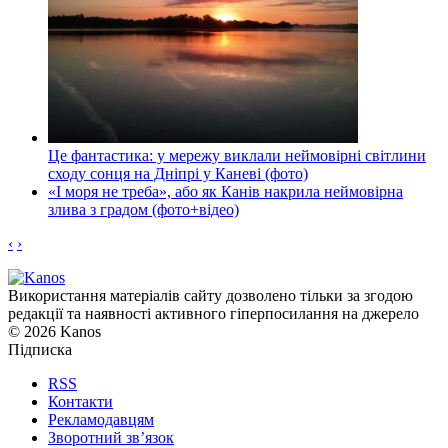
Це фантастика: у мережу виклали неймовірні світлини
сходу сонця на Дніпрі у Каневі (фото)
«І моря не треба», або як Канів накрила неймовірна
злива з градом (фото+відео)
‹
›
Використання матеріалів сайту дозволено тільки за згодою
редакції та наявності активного гіперпосилання на джерело
© 2026 Kanos
Підписка
RSS
Контакти
Рекламодавцям
Зворотний зв’язок