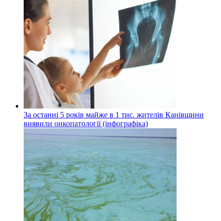
За останні 5 років майже в 1 тис. жителів Канівщини
виявили онкопатології (інфографіка)