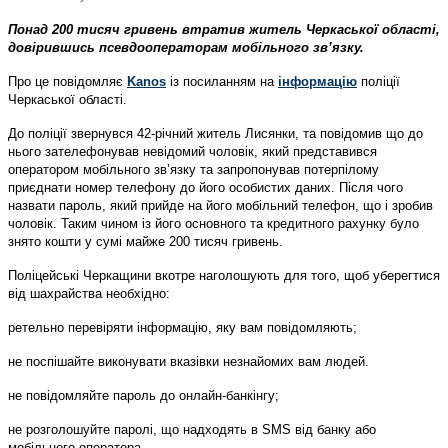
Понад 200 тисяч гривень втратив житель Черкаської області,
довірившись псевдооператорам мобільного зв’язку.
Про це повідомляє
Kanos
із посиланням на
інформацію
поліції
Черкаської області.
До поліції звернувся 42-річний житель Лисянки, та повідомив що до
нього зателефонував невідомий чоловік, який представився
оператором мобільного зв’язку та запропонував потерпілому
приєднати номер телефону до його особистих даних. Після чого
назвати пароль, який прийде на його мобільний телефон, що і зробив
чоловік. Таким чином із його основного та кредитного рахунку було
знято кошти у сумі майже 200 тисяч гривень.
Поліцейські Черкащини вкотре наголошують для того, щоб уберегтися
від шахрайства необхідно:
ретельно перевіряти інформацію, яку вам повідомляють;
не поспішайте виконувати вказівки незнайомих вам людей.
не повідомляйте пароль до онлайн-банкінгу;
не розголошуйте паролі, що надходять в SMS від банку або
мобільного оператора.