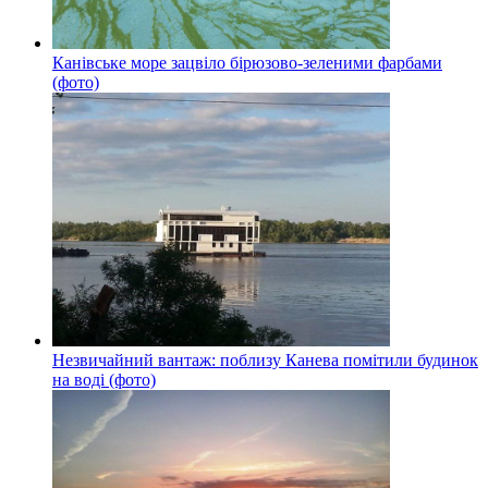
Канівське море зацвіло бірюзово-зеленими фарбами
(фото)
Незвичайний вантаж: поблизу Канева помітили будинок
на воді (фото)