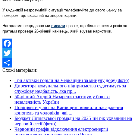
У будь-якій незрозумілій ситуації телефонуйте до свого банку за
номером, що вказаний на звороті картки.
Нагадаємо нещодавно ми
писали
про те, що більше шести років за
ґратами проведе 26-річний канівець, який збував наркотики.
Facebook
Twitter
Схожі матеріали:
Share
Три автівки горіли на Черкащині за минулу добу (фото)
Директора комунального підприємства судитимуть за
службову недбалість, яка пр...
50-річний Андрій Назаренко загинув у бою за
незалежність України
Поліціянти у лісі на Канівщині виявили насадження
конопель та чоловіків, які ...
Бюджет Ліплявської громади на 2025-ий рік ухвалили на
черговій сесії (фото)
Червоний графік відключення електроенергії
продовжують застосовувати на Черка...