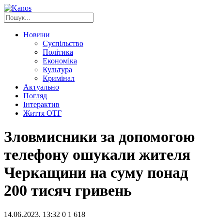
Новини
Суспільство
Політика
Економіка
Культура
Кримінал
Актуально
Погляд
Інтерактив
Життя ОТГ
Зловмисники за допомогою
телефону ошукали жителя
Черкащини на суму понад
200 тисяч гривень
14.06.2023, 13:32
0
1 618