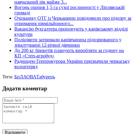
навчальний рік майже 3...
Вогонь охопив 1,5 га сухої рослинності у Ліплявській
громаді
Очільнику ОТГ із Черкащини повідомили про підозру за
отримання півмільйонного...
Вакансію бухгалтера пропонують у канівському відділі
культури
Поліціянти затримали канівчанина підозрюваного у
зґвалтуванні 12-річної дівчинки
До 200 кг брикетів планують виробляти за годину на
КП «Степ-агробуд»
Радницею Генпрокурора України призначили черкаську
волонтерку
Теги:
БпЛА
ОВА
Табурець
Додати коментар