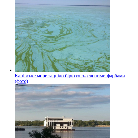
Канівське море зацвіло бірюзово-зеленими фарбами
(фото)