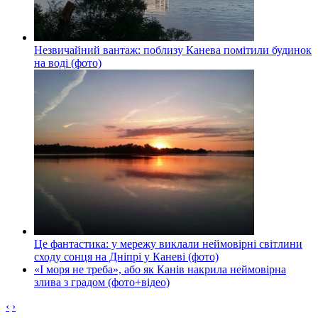
Незвичайний вантаж: поблизу Канева помітили будинок
на воді (фото)
Це фантастика: у мережу виклали неймовірні світлини
сходу сонця на Дніпрі у Каневі (фото)
«І моря не треба», або як Канів накрила неймовірна
злива з градом (фото+відео)
‹
›