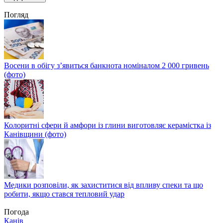
Погляд
Восени в обігу з’явиться банкнота номіналом 2 000 гривень
(фото)
Колоритні сфери й амфори із глини виготовляє керамістка із
Канівщини (фото)
Медики розповіли, як захиститися від впливу спеки та що
робити, якщо стався тепловий удар
Погода
Канів