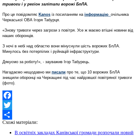
тривоги і у регіон залітали ворожі БпЛА.
Про це повідомляє
Kanos
із посиланням на
інформацію
очільника
Черкаської ОВА Ігоря Табурця.
«Знову тривоги через загрози з повітря. Усе ж маємо втішні новини від
наших оборонців.
З ночі в небі над областю вони мінуснули шість ворожих БпЛА.
Минулось без потерпілих і руйнацій інфраструктури.
Дякуємо за роботу!», - зауважив Ігор Табурець.
Нагадаємо нещодавно ми
писали
про те, що 10 ворожих БпЛА
знищили оборонці на Черкащині під час найдовшої повітряної тривоги
(фото).
Facebook
Twitter
Схожі матеріали:
Share
В освітніх закладах Канівської громади розпочали новий