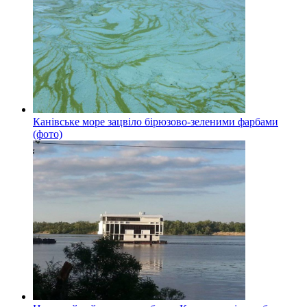
Канівське море зацвіло бірюзово-зеленими фарбами
(фото)