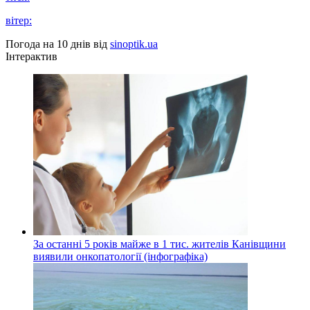
вітер:
Погода на 10 днів від
sinoptik.ua
Інтерактив
За останні 5 років майже в 1 тис. жителів Канівщини
виявили онкопатології (інфографіка)