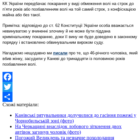
КК України передбачає покарання у виді обмеження волі на строк до
п’яти років або позбавленням волі на той самий строк, з конфіскацією
майна або без такої.
Примітка: відповідно до ст. 62 Конституції України особа вважається
невинуватою у вчиненні злочину й не може бути піддана
кримінальному покаранню, доки її вину не буде доведено в законному
порядку і встановлено обвинувальним вироком суду.
Нагадаємо нещодавно ми
писали
про те, що
46-річного чоловіка, який
вбив жінку, засудили у Каневі до тринадцяти із половиною років
позбавлення волі.
Facebook
Twitter
Схожі матеріали:
Share
Канівські рятувальники долучилися до гасіння пожежі у
Чорнобильській зоні (фото)
На Черкащині внаслідок лобового зіткнення двох
автівок загинув чоловік (фото)
Погожий Великдень та незначне похолодання