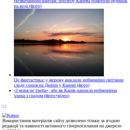
Незвичайний вантаж: поблизу Канева помітили будинок
на воді (фото)
Це фантастика: у мережу виклали неймовірні світлини
сходу сонця на Дніпрі у Каневі (фото)
«І моря не треба», або як Канів накрила неймовірна
злива з градом (фото+відео)
‹
›
Використання матеріалів сайту дозволено тільки за згодою
редакції та наявності активного гіперпосилання на джерело