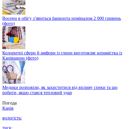
Восени в обігу з’явиться банкнота номіналом 2 000 гривень
(фото)
Колоритні сфери й амфори із глини виготовляє керамістка із
Канівщини (фото)
Медики розповіли, як захиститися від впливу спеки та що
робити, якщо стався тепловий удар
Погода
Канів
вологість:
тиск: