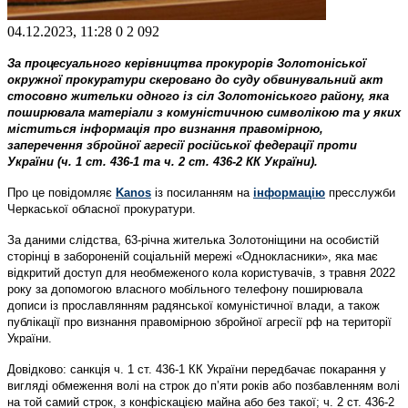
04.12.2023, 11:28
0
2 092
За процесуального керівництва прокурорів Золотоніської
окружної прокуратури скеровано до суду обвинувальний акт
стосовно жительки одного із сіл Золотоніського району, яка
поширювала матеріали з комуністичною символікою та у яких
міститься інформація про визнання правомірною,
заперечення збройної агресії російської федерації проти
України (ч. 1 ст. 436-1 та ч. 2 ст. 436-2 КК України).
Про це повідомляє
Kanos
із посиланням на
інформацію
пресслужби
Черкаської обласної прокуратури.
За даними слідства, 63-річна жителька Золотоніщини на особистій
сторінці в забороненій соціальній мережі «Однокласники», яка має
відкритий доступ для необмеженого кола користувачів, з травня 2022
року за допомогою власного мобільного телефону поширювала
дописи із прославлянням радянської комуністичної влади, а також
публікації про визнання правомірною збройної агресії рф на території
України.
Довідково: санкція ч. 1 ст. 436-1 КК України передбачає покарання у
вигляді обмеження волі на строк до п’яти років або позбавленням волі
на той самий строк, з конфіскацією майна або без такої; ч. 2 ст. 436-2