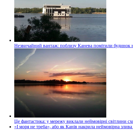
Незвичайний вантаж: поблизу Канева помітили будинок н
Це фантастика: у мережу виклали неймовірні світлини схо
«І моря не треба», або як Канів накрила неймовірна злива