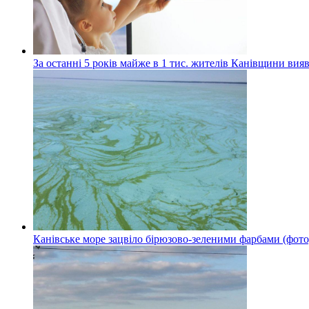
За останні 5 років майже в 1 тис. жителів Канівщини вияв
Канівське море зацвіло бірюзово-зеленими фарбами (фото