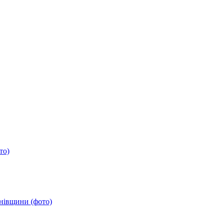
то)
анівщини (фото)