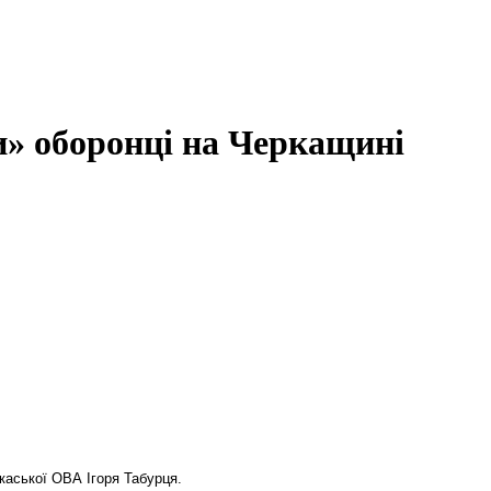
и» оборонці на Черкащині
каської ОВА Ігоря Табурця.