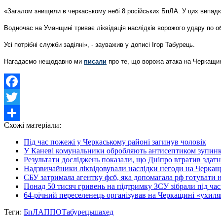
«Загалом знищили в черкаському небі 8 російських БпЛА. У цих випадк
Водночас на Уманщині триває ліквідація наслідків ворожого удару по об
Усі потрібні служби задіяні», - зауважив у дописі Ігор Табурець.
Нагадаємо нещодавно ми
писали
про те, що ворожа атака на Черкащи
Facebook
Twitter
Схожі матеріали:
Share
Під час пожежі у Черкаському районі загинув чоловік
У Каневі комунальники обробляють антисептиком зупинк
Результати досліджень показали, що Дніпро втратив здат
Надзвичайники ліквідовували наслідки негоди на Черкащ
СБУ затримала агентку фсб, яка допомагала рф готувати 
Понад 50 тисяч гривень на підтримку ЗСУ зібрали під час 
64-річний переселенець організував на Черкащині «ухиля
Теги:
БпЛА
ППО
Табурець
шахед