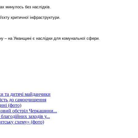
ах минулось без наслідків.
'єкту критичної інфраструктури.
ну – на Уманщині є наслідки для комунальної сфери.
и та дитячі майданчики
ність до самоочищення
ині (фото)
новий обстріл Черкащини...
благодійних заходів у...
нтську схему» (фото)