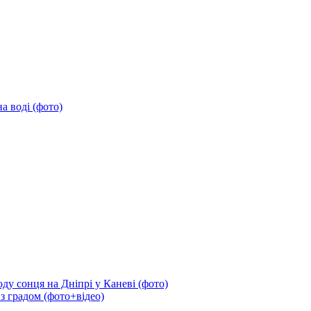
а воді (фото)
ду сонця на Дніпрі у Каневі (фото)
 з градом (фото+відео)