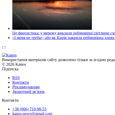
Це фантастика: у мережу виклали неймовірні світлини схо
«І моря не треба», або як Канів накрила неймовірна злива
‹
›
Використання матеріалів сайту дозволено тільки за згодою реда
© 2026 Kanos
Підписка
RSS
Контакти
Рекламодавцям
Зворотний зв’язок
Контакти
+38 (066) 710-98-53
kanos.news@gmail.com