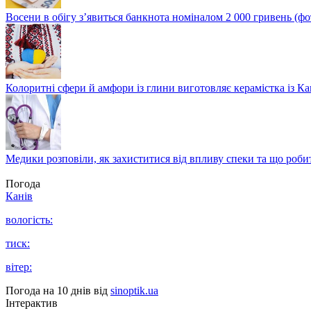
Восени в обігу з’явиться банкнота номіналом 2 000 гривень (фо
Колоритні сфери й амфори із глини виготовляє керамістка із К
Медики розповіли, як захиститися від впливу спеки та що роби
Погода
Канів
вологість:
тиск:
вітер:
Погода на 10 днів від
sinoptik.ua
Інтерактив