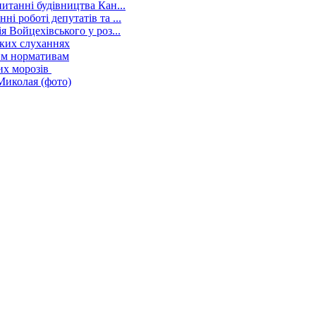
итанні будівництва Кан...
і роботі депутатів та ...
 Войцехівського у роз...
ьких слуханнях
ним нормативам
их морозів
 Миколая (фото)