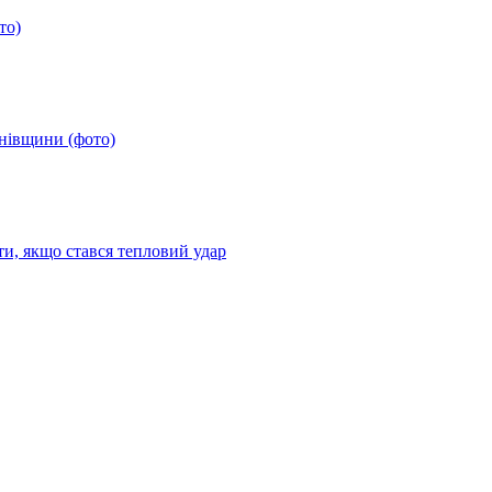
то)
анівщини (фото)
ти, якщо стався тепловий удар