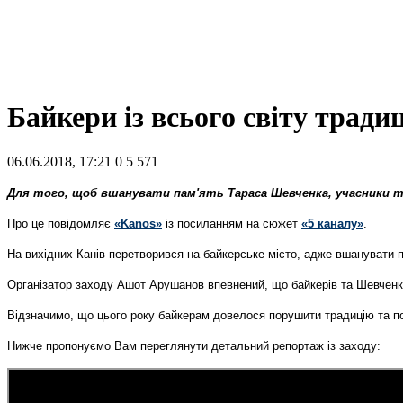
Байкери із всього світу традиц
06.06.2018, 17:21
0
5 571
Для того, щоб вшанувати пам'ять Тараса Шевченка, учасники тр
Про це повідомляє
«Kanos»
із посиланням на сюжет
«5 каналу»
.
На вихідних Канів перетворився на байкерське місто, адже вшанувати п
Організатор заходу Ашот Арушанов впевнений, що байкерів та Шевченк
Відзначимо, що цього року байкерам довелося порушити традицію та пої
Нижче пропонуємо Вам переглянути детальний репортаж із заходу: