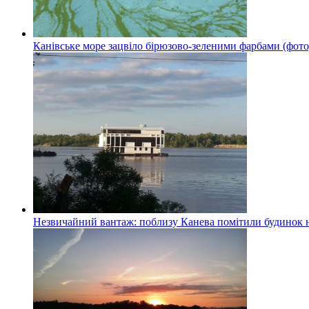
Канівське море зацвіло бірюзово-зеленими фарбами (фото
Незвичайний вантаж: поблизу Канева помітили будинок н