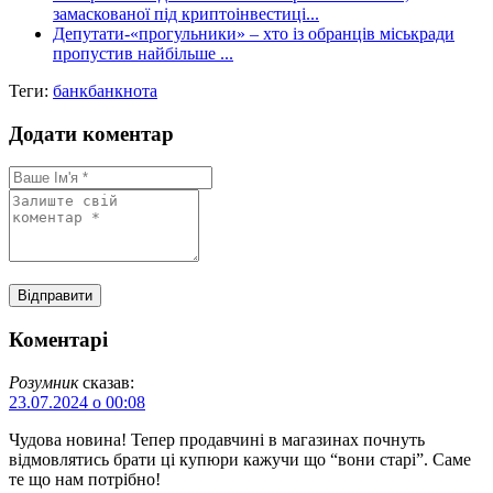
замаскованої під криптоінвестиці...
Депутати-«прогульники» – хто із обранців міськради
пропустив найбільше ...
Теги:
банк
банкнота
Додати коментар
Коментарі
Розумник
сказав:
23.07.2024 о 00:08
Чудова новина! Тепер продавчині в магазинах почнуть
відмовлятись брати ці купюри кажучи що “вони старі”. Саме
те що нам потрібно!