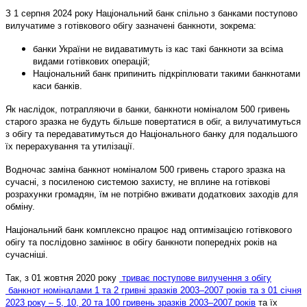
З 1 серпня 2024 року Національний банк спільно з банками поступово
вилучатиме з готівкового обігу зазначені банкноти, зокрема:
банки України не видаватимуть із кас такі банкноти за всіма
видами готівкових операцій;
Національний банк припинить підкріплювати такими банкнотами
каси банків.
Як наслідок, потрапляючи в банки, банкноти номіналом 500 гривень
старого зразка не будуть більше повертатися в обіг, а вилучатимуться
з обігу та передаватимуться до Національного банку для подальшого
їх перерахування та утилізації.
Водночас заміна банкнот номіналом 500 гривень старого зразка на
сучасні, з посиленою системою захисту, не вплине на готівкові
розрахунки громадян, їм не потрібно вживати додаткових заходів для
обміну.
Національний банк комплексно працює над оптимізацією готівкового
обігу та послідовно замінює в обігу банкноти попередніх років на
сучасніші.
Так, з 01 жовтня 2020 року
триває поступове вилучення з обігу
банкнот номіналами 1 та 2 гривні зразків 2003–2007 років та з 01 січня
2023 року – 5, 10, 20 та 100 гривень зразків 2003–2007 років
та їх