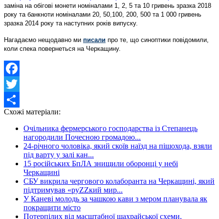
заміна на обігові монети номіналами 1, 2, 5 та 10 гривень зразка 2018
року та банкноти номіналами 20, 50,100, 200, 500 та 1 000 гривень
зразка 2014 року та наступних років випуску.
Нагадаємо нещодавно ми
писали
про те, що
синоптики повідомили,
коли спека повернеться на Черкащину.
Facebook
Twitter
Схожі матеріали:
Share
Очільника фермерського господарства із Степанець
нагородили Почесною громадою...
24-річного чоловіка, який скоїв наїзд на пішохода, взяли
під варту у залі кан...
15 російських БпЛА знищили оборонці у небі
Черкащині
СБУ викрила чергового колаборанта на Черкащині, який
підтримував «руZZкий мир...
У Каневі молодь за чашкою кави з мером планувала як
покращити місто
Потерпілих від масштабної шахрайської схеми,