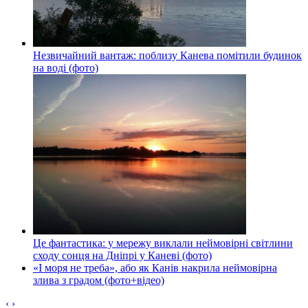
Незвичайний вантаж: поблизу Канева помітили будинок
на воді (фото)
Це фантастика: у мережу виклали неймовірні світлини
сходу сонця на Дніпрі у Каневі (фото)
«І моря не треба», або як Канів накрила неймовірна
злива з градом (фото+відео)
‹
›