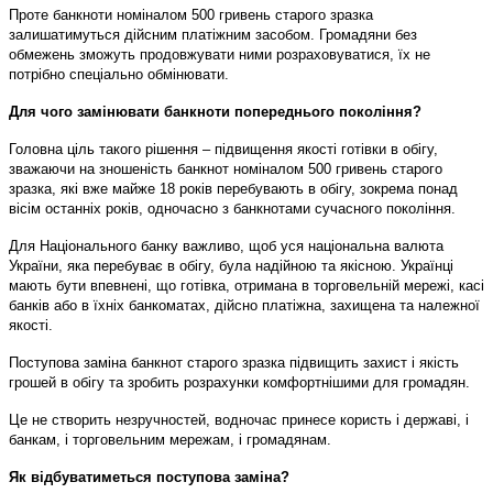
Проте банкноти номіналом 500 гривень старого зразка
залишатимуться дійсним платіжним засобом. Громадяни без
обмежень зможуть продовжувати ними розраховуватися, їх не
потрібно спеціально обмінювати.
Для чого замінювати банкноти попереднього покоління?
Головна ціль такого рішення – підвищення якості готівки в обігу,
зважаючи на зношеність банкнот номіналом 500 гривень старого
зразка, які вже майже 18 років перебувають в обігу, зокрема понад
вісім останніх років, одночасно з банкнотами сучасного покоління.
Для Національного банку важливо, щоб уся національна валюта
України, яка перебуває в обігу, була надійною та якісною. Українці
мають бути впевнені, що готівка, отримана в торговельній мережі, касі
банків або в їхніх банкоматах, дійсно платіжна, захищена та належної
якості.
Поступова заміна банкнот старого зразка підвищить захист і якість
грошей в обігу та зробить розрахунки комфортнішими для громадян.
Це не створить незручностей, водночас принесе користь і державі, і
банкам, і торговельним мережам, і громадянам.
Як відбуватиметься поступова заміна?