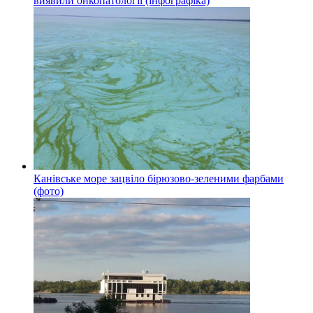
виявили онкопатології (інфографіка)
Канівське море зацвіло бірюзово-зеленими фарбами
(фото)