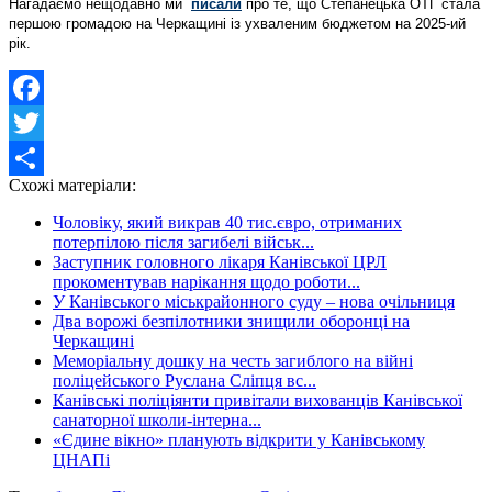
Нагадаємо нещодавно ми
писали
про те, що Степанецька ОТГ стала
першою громадою на Черкащині із ухваленим бюджетом на 2025-ий
рік.
Facebook
Twitter
Схожі матеріали:
Share
Чоловіку, який викрав 40 тис.євро, отриманих
потерпілою після загибелі військ...
Заступник головного лікаря Канівської ЦРЛ
прокоментував нарікання щодо роботи...
У Канівського міськрайонного суду – нова очільниця
Два ворожі безпілотники знищили оборонці на
Черкащині
Меморіальну дошку на честь загиблого на війні
поліцейського Руслана Сліпця вс...
Канівські поліціянти привітали вихованців Канівської
санаторної школи-інтерна...
«Єдине вікно» планують відкрити у Канівському
ЦНАПі