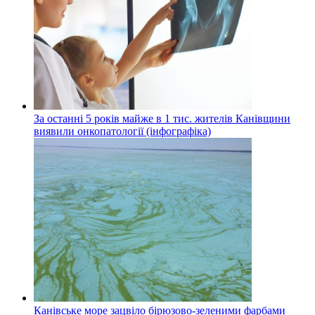
За останні 5 років майже в 1 тис. жителів Канівщини
виявили онкопатології (інфографіка)
Канівське море зацвіло бірюзово-зеленими фарбами