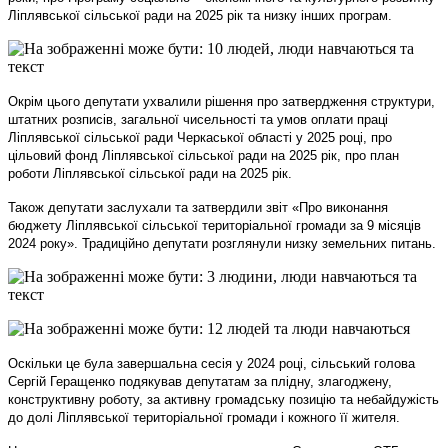
Ліплявської сільської ради на 2025 рік та низку інших програм.
Окрім цього депутати ухвалили рішення про затвердження структури,
штатних розписів, загальної чисельності та умов оплати праці
Ліплявської сільської ради Черкаської області у 2025 році, про
цільовий фонд Ліплявської сільської ради на 2025 рік, про план
роботи Ліплявської сільської ради на 2025 рік.
Також депутати заслухали та затвердили звіт «Про виконання
бюджету Ліплявської сільської територіальної громади за 9 місяців
2024 року».
Традиційно депутати розглянули низку земельних питань.
Оскільки це була завершальна сесія у 2024 році, сільський голова
Сергій Геращенко подякував депутатам за плідну, злагоджену,
конструктивну роботу, за активну громадську позицію та небайдужість
до долі Ліплявської територіальної громади і кожного її жителя.