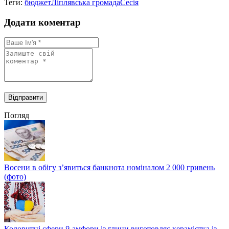
Теги:
бюджет
Ліплявська громада
Сесія
Додати коментар
Погляд
Восени в обігу з’явиться банкнота номіналом 2 000 гривень
(фото)
Колоритні сфери й амфори із глини виготовляє керамістка із