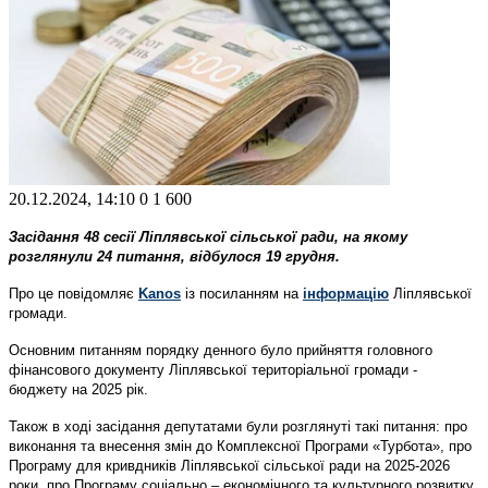
20.12.2024, 14:10
0
1 600
Засідання 48 сесії Ліплявської сільської ради, на якому
розглянули 24 питання, відбулося 19 грудня.
Про це повідомляє
Kanos
із посиланням на
інформацію
Ліплявської
громади.
Основним питанням порядку денного було прийняття головного
фінансового документу Ліплявської територіальної громади -
бюджету на 2025 рік.
Також в ході засідання депутатами були розглянуті такі питання: про
виконання та внесення змін до Комплексної Програми «Турбота», про
Програму для кривдників Ліплявської сільської ради на 2025-2026
роки, про Програму соціально – економічного та культурного розвитку