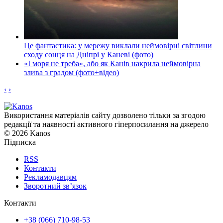
Це фантастика: у мережу виклали неймовірні світлини
сходу сонця на Дніпрі у Каневі (фото)
«І моря не треба», або як Канів накрила неймовірна
злива з градом (фото+відео)
‹
›
Використання матеріалів сайту дозволено тільки за згодою
редакції та наявності активного гіперпосилання на джерело
© 2026 Kanos
Підписка
RSS
Контакти
Рекламодавцям
Зворотний зв’язок
Контакти
+38 (066) 710-98-53