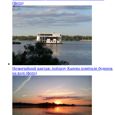
(фото)
Незвичайний вантаж: поблизу Канева помітили будинок
на воді (фото)