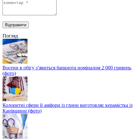
Погляд
Восени в обігу з’явиться банкнота номіналом 2 000 гривень
(фото)
Колоритні сфери й амфори із глини виготовляє керамістка із
Канівщини (фото)