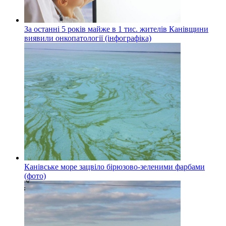
За останні 5 років майже в 1 тис. жителів Канівщини
виявили онкопатології (інфографіка)
Канівське море зацвіло бірюзово-зеленими фарбами
(фото)