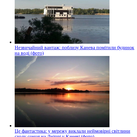
Незвичайний вантаж: поблизу Канева помітили будинок
на воді (фото)
Це фантастика: у мережу виклали неймовірні світлини
сходу сонця на Дніпрі у Каневі (фото)