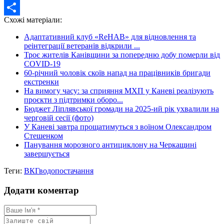
Twitter
Схожі матеріали:
Share
Адаптативний клуб «ReHAB» для відновлення та
реінтеграції ветеранів відкрили ...
Троє жителів Канівщини за попередню добу померли від
COVID-19
60-річний чоловік скоїв напад на працівників бригади
екстренки
На вимогу часу: за сприяння МХП у Каневі реалізують
проєкти з підтримки оборо...
Бюджет Ліплявської громади на 2025-ий рік ухвалили на
черговій сесії (фото)
У Каневі завтра прощатимуться з воїном Олександром
Стешенком
Панування морозного антициклону на Черкащині
завершується
Теги:
ВКГ
водопостачання
Додати коментар