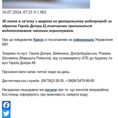
16.07.2024, 07:21
0
1 062
16 липня в зв’язку з аварією на центральному водопроводі за
адресою Героїв Дніпра,11,тимчасово припиниться
водопостачання частини користувачів.
Про це повідомляє
Kanos
із посиланням на
інформацію
Управління
ВКГ.
Зокрема по вул. Героїв Дніпра, Шевченка, Дніпробудівська, Романа
Шухевича (Маршала Рибалка), від супермаркету АТБ до будинку по
вул Героїв Дніпра 49.
Прохання мати запас питної води на день.
Диспетчерська служба: (04736)3-30-26, +38(067)470-86-83
Нагадаємо нещодавно ми
писали
про те, що жителів мікрорайону
Костянець інформують про можливість набрати воду.
Facebook