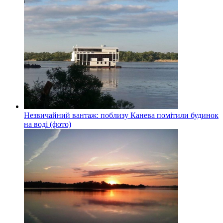
Незвичайний вантаж: поблизу Канева помітили будинок
на воді (фото)