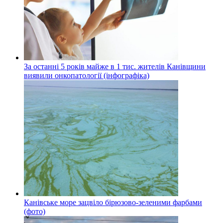
За останні 5 років майже в 1 тис. жителів Канівщини
виявили онкопатології (інфографіка)
Канівське море зацвіло бірюзово-зеленими фарбами
(фото)