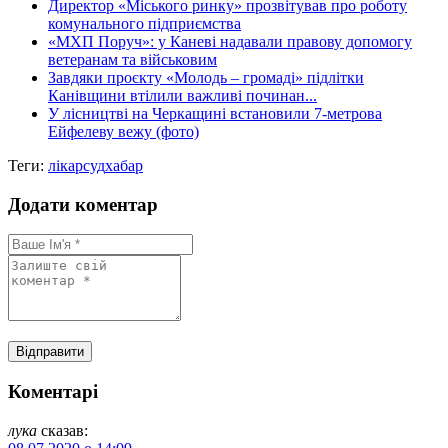
Директор «Міського ринку» прозвітував про роботу
комунального підприємства
«МХП Поруч»: у Каневі надавали правову допомогу
ветеранам та військовим
Завдяки проєкту «Молодь – громаді» підлітки
Канівщини втілили важливі починан...
У лісництві на Черкащині встановили 7-метрова
Ейфелеву вежу (фото)
Теги:
лікар
суд
хабар
Додати коментар
Коментарі
лука
сказав: