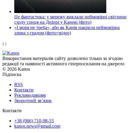
Це фантастика: у мережу виклали неймовірні світлини
сходу сонця на Дніпрі у Каневі (фото)
«І моря не треба», або як Канів накрила неймовірна
злива з градом (фото+відео)
‹
›
Використання матеріалів сайту дозволено тільки за згодою
редакції та наявності активного гіперпосилання на джерело
© 2026 Kanos
Підписка
RSS
Контакти
Рекламодавцям
Зворотний зв’язок
Контакти
+38 (066) 710-98-53
kanos.news@gmail.com