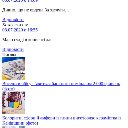
08.07.2020 о 14:09
Дивно, що не ордена За заслуги…
Відповіcти
Козак
сказав:
08.07.2020 о 16:55
Мало судді в конверті дав.
Відповіcти
Погляд
Восени в обігу з’явиться банкнота номіналом 2 000 гривень
(фото)
Колоритні сфери й амфори із глини виготовляє керамістка із
Канівщини (фото)