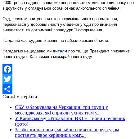
2000 грн. за надання завідомо неправдивого медичного висновку про
відсутність у оглядуваної особи ознак алкогольного сп’яніння.
Суд, шляхом опитування сторін кримінального провадження,
переконався у добровільності укладеної угоди про визнання
винуватості та дотриманні процедури її оформлення.
На даний час судове рішення не набрало законної сили.
Нагадаємо нещодавно ми
писали
про те, що Президент призначив
нового суддю Канівського міськрайонного суду.
Facebook
Twitter
Схожі матеріали:
Share
СБУ заблокувала на Черкащині три групи у
месенджерах, які сприяли ухилянтам у...
У Канівському «Управлінні ВКГ» – новий очільник
(фото)
За збитки на понад мільйон гривень перед судом
постануть двоє керівників кому...