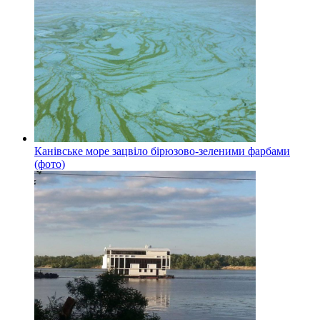
Канівське море зацвіло бірюзово-зеленими фарбами
(фото)