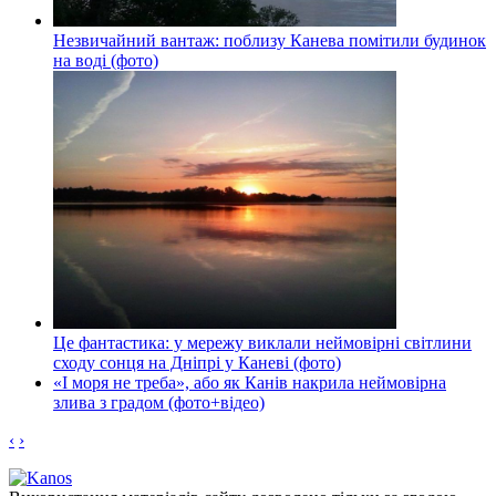
Незвичайний вантаж: поблизу Канева помітили будинок
на воді (фото)
Це фантастика: у мережу виклали неймовірні світлини
сходу сонця на Дніпрі у Каневі (фото)
«І моря не треба», або як Канів накрила неймовірна
злива з градом (фото+відео)
‹
›