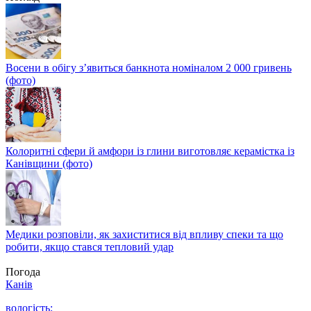
Восени в обігу з’явиться банкнота номіналом 2 000 гривень
(фото)
Колоритні сфери й амфори із глини виготовляє керамістка із
Канівщини (фото)
Медики розповіли, як захиститися від впливу спеки та що
робити, якщо стався тепловий удар
Погода
Канів
вологість: