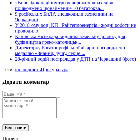
«Внаслідок падіння трьох ворожих «шахедів»
пошкоджено щонайменше 10 багатоква...
9 російських БпЛА знешкодили захисники на
Черкащині
У 2018-ому році КП «Райтеплоенергія» жодні роботи не
проводило
Канівська міськрада виділила земельну ділянку для
будівництва греко-католицьк...
Директорку Багатопрофільної лікарні нагороджено
медаллю «Знання, душу, серце ...
28-річний водій постраждав у ДТП на Черкащині (фото)
Теги:
інвалідність
Прокуратура
Додати коментар
Погляд