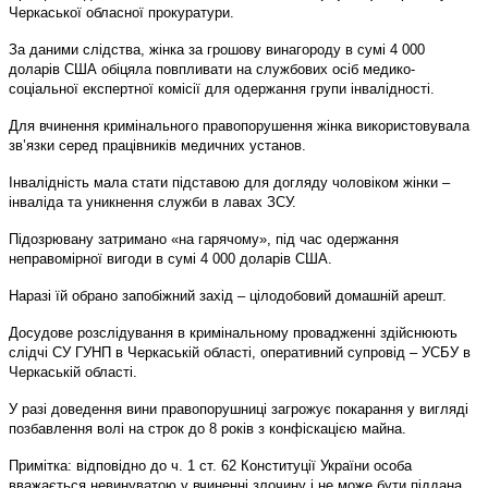
Черкаської обласної прокуратури.
За даними слідства, жінка за грошову винагороду в сумі 4 000
доларів США обіцяла повпливати на службових осіб медико-
соціальної експертної комісії для одержання групи інвалідності.
Для вчинення кримінального правопорушення жінка використовувала
зв’язки серед працівників медичних установ.
Інвалідність мала стати підставою для догляду чоловіком жінки –
інваліда та уникнення служби в лавах ЗСУ.
Підозрювану затримано «на гарячому», під час одержання
неправомірної вигоди в сумі 4 000 доларів США.
Наразі їй обрано запобіжний захід – цілодобовий домашній арешт.
Досудове розслідування в кримінальному провадженні здійснюють
слідчі СУ ГУНП в Черкаській області, оперативний супровід – УСБУ в
Черкаській області.
У разі доведення вини правопорушниці загрожує покарання у вигляді
позбавлення волі на строк до 8 років з конфіскацією майна.
Примітка: відповідно до ч. 1 ст. 62 Конституції України особа
вважається невинуватою у вчиненні злочину і не може бути піддана