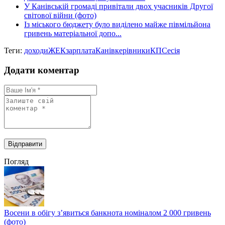
У Канівській громаді привітали двох учасників Другої
світової війни (фото)
Із міського бюджету було виділено майже півмільйона
гривень матеріальної допо...
Теги:
доходи
ЖЕК
зарплата
Канів
керівники
КП
Сесія
Додати коментар
Погляд
Восени в обігу з’явиться банкнота номіналом 2 000 гривень
(фото)