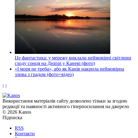
Це фантастика: у мережу виклали неймовірні світлини
сходу сонця на Дніпрі у Каневі (фото)
«І моря не треба», або як Канів накрила неймовірна
злива з градом (фото+відео)
‹
›
Використання матеріалів сайту дозволено тільки за згодою
редакції та наявності активного гіперпосилання на джерело
© 2026 Kanos
Підписка
RSS
Контакти