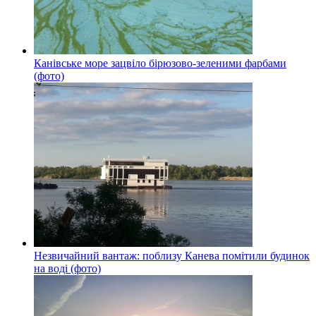
Канівське море зацвіло бірюзово-зеленими фарбами
(фото)
Незвичайний вантаж: поблизу Канева помітили будинок
на воді (фото)