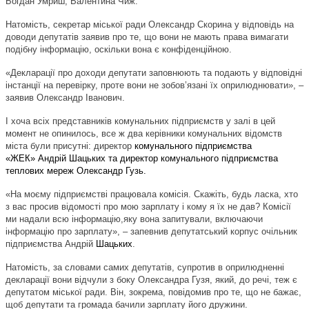
Богдан Умриш, Валентина Чиж.
Натомість, секретар міської ради Олександр Скорина у відповідь на
доводи депутатів заявив про те, що вони не мають права вимагати
подібну інформацію, оскільки вона є конфіденційною.
«Декларації про доходи депутати заповнюють та подають у відповідні
інстанції на перевірку, проте вони не зобов’язані їх оприлюднювати», –
заявив Олександр Іванович.
І хоча всіх представників комунальних підприємств у залі в цей
момент не опинилось, все ж два керівники комунальних відомств
міста були присутні: директор
комунального підприємства
«ЖЕК»
Андрій Шацьких та директор комунального підприємства
теплових мереж Олександр Гузь.
«На моєму підприємстві працювала комісія. Скажіть, будь ласка, хто
з вас просив відомості про мою зарплату і кому я їх не дав? Комісії
ми надали всю інформацію,яку вона запитували, включаючи
інформацію про зарплату», – запевнив депутатський корпус очільник
підприємства Андрій
Шацьких
.
Натомість, за словами самих депутатів, супротив в оприлюдненні
декларації вони відчули з боку Олександра Гузя, який, до речі, теж є
депутатом міської ради. Він, зокрема, повідомив про те, що не бажає,
щоб депутати та громада бачили зарплату його дружини.