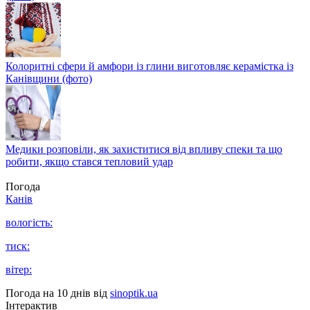
Колоритні сфери й амфори із глини виготовляє керамістка із
Канівщини (фото)
Медики розповіли, як захиститися від впливу спеки та що
робити, якщо стався тепловий удар
Погода
Канів
вологість:
тиск:
вітер:
Погода на 10 днів від
sinoptik.ua
Інтерактив