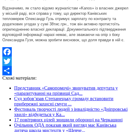
Відзначимо, як стало відомо журналістам «Kanos» із власних джерел
у міській раді, вся справа у тому, що директор Канівських
тепломереж Олександр Гузь отримує зарплату по контракту та
додаткових угодах у сумі 38тис.грн., тож він активно протистоїть
оприлюдненню власної декларації. Документального підтвердження
відповідній інформації наразі немає, але зважаючи на опір з боку
Олександра Гузя, можна зробити висновок, що доля правди в ній є.
Facebook
Twitter
Схожі матеріали:
Share
Представник «Самопомочі» звинуватив депутата у
«паразитуванні на прізвищі Сад...
Суд зобов’язав Степанецьку громаду встановити
прибережні захисні смуги ...
Фестиваль творчості людей з інвалідністю «Дніпровські
хвилі» відбудеться у Ка...
17 повітряних цілей знищили оборонці на Черкащині
Очільник ОДА показав який вигляд має Канівська
дитяча школа мистецтв у «Шевче...