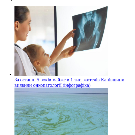
За останні 5 років майже в 1 тис. жителів Канівщини
виявили онкопатології (інфографіка)