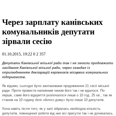
Через зарплату канівських
комунальників депутати
зірвали сесію
01.10.2015, 19:22
0
2 357
Депутати Канівської міської ради так і не змогли продовжити
засідання Канівської міської ради, через скандал із
оприлюдненням декларацій керівників місцевих комунальних
підприємств.
Як відомо, сьогодні було заплановане продовження 21 сесії міської
ради. Проте провести належним чином його так і не вдалося. По-
перше, саме його відкриття розпочалося лише о 10 год. 25 хв., так як
станом на 10 годину біля «білого дому» було лише 10 депутатів.
Хоча навіть після того, як у залі зібралась необхідна кількість
депутатів, повноцінної роботи від них всі присутні так і не дочекались.