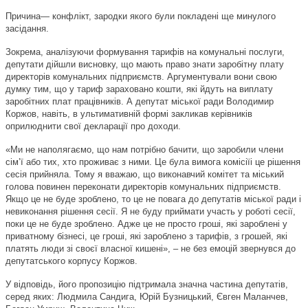
Причина— конфлікт, зародки якого були покладені ще минулого
засідання.
Зокрема, аналізуючи формування тарифів на комунальні послуги,
депутати дійшли висновку, що мають право знати заробітну плату
директорів комунальних підприємств. Аргументували вони свою
думку тим, що у тариф зараховано кошти, які йдуть на виплату
заробітних плат працівників. А депутат міської ради Володимир
Коржов, навіть, в ультимативній формі закликав керівників
оприлюднити свої декларації про доходи.
«Ми не наполягаємо, що нам потрібно бачити, що заробили члени
сім’ї або тих, хто проживає з ними. Це була вимога комісіїі це рішення
сесія прийняла. Тому я вважаю, що виконавчий комітет та міський
голова повинен переконати директорів комунальних підприємств.
Якщо це не буде зроблено, то це не повага до депутатів міської ради і
невиконання рішення сесії. Я не буду приймати участь у роботі сесії,
поки це не буде зроблено. Адже це не просто гроші, які зароблені у
приватному бізнесі, це гроші, які зароблено з тарифів, з грошей, які
платять люди зі своєї власної кишені», – не без емоцій звернувся до
депутатського корпусу Коржов.
У відповідь, його пропозицію підтримала значна частина депутатів,
серед яких: Людмила Сандига, Юрій Бузницький, Євген Маланчев,