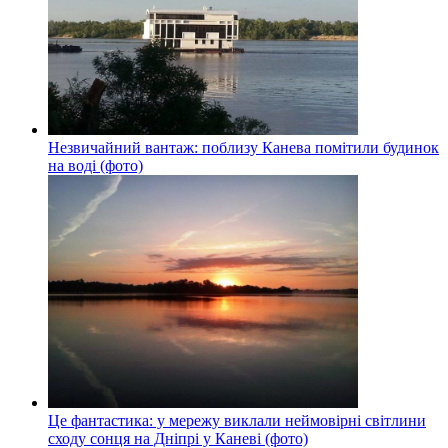
Незвичайний вантаж: поблизу Канева помітили будинок
на воді (фото)
Це фантастика: у мережу виклали неймовірні світлини
сходу сонця на Дніпрі у Каневі (фото)