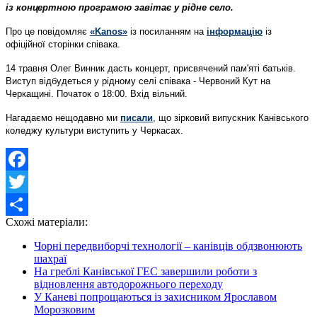
із концертною програмою завітає у рідне село.
Про це повідомляє
«Kanos»
із посиланням на
інформацію
із
офіційної сторінки співака.
14 травня Олег Винник дасть концерт, присвячений пам'яті батьків.
Виступ відбудеться у рідному селі співака - Червоний Кут на
Черкащині. Початок о 18:00. Вхід вільний.
Нагадаємо нещодавно ми
писали
, що зірковий випускник Канівського
коледжу культури виступить у Черкасах.
Facebook
Twitter
Схожі матеріали:
Share
Чорні передвиборчі технології – канівців обдзвонюють
шахраї
На греблі Канівської ГЕС завершили роботи з
відновлення автодорожнього переходу
У Каневі попрощаються із захисником Ярославом
Морозковим