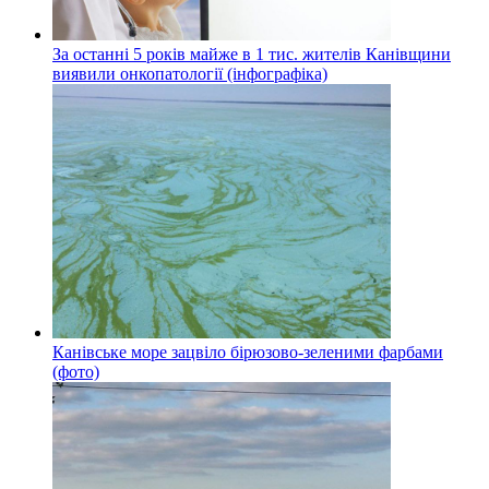
За останні 5 років майже в 1 тис. жителів Канівщини
виявили онкопатології (інфографіка)
Канівське море зацвіло бірюзово-зеленими фарбами
(фото)