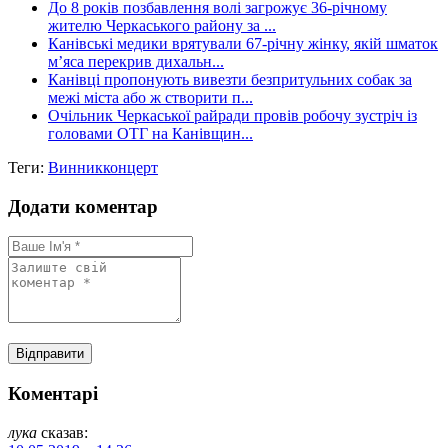
До 8 років позбавлення волі загрожує 36-річному
жителю Черкаського району за ...
Канівські медики врятували 67-річну жінку, якій шматок
м’яса перекрив дихальн...
Канівці пропонують вивезти безпритульних собак за
межі міста або ж створити п...
Очільник Черкаської райради провів робочу зустріч із
головами ОТГ на Канівщин...
Теги:
Винник
концерт
Додати коментар
Коментарі
лука
сказав: