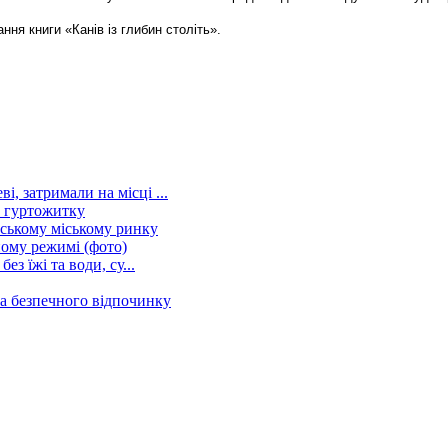
ня книги «Канів із глибин століть».
, затримали на місці ...
у гуртожитку
ському міському ринку
ному режимі (фото)
ез їжі та води, су...
ла безпечного відпочинку