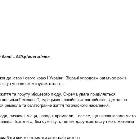
 даті – 940-річчю міста.
 до історії свого краю і України. Зібрані упродовж багатьох років
нівців упродовж минулих століть.
 життя та побуту місцевого люду. Окрема увага приділяється
 польської експансії, турецьких і російських загарбників. Детально
ься ремесла та багатогранне життя тогочасного населення.
і ходи, визначні місця, народні промисли, - все те, що наповнювало місто
анева. Тож книга, без сумніву, є гідним дарунком місту і його жителям
придбати книгу і отримати автограф автора.