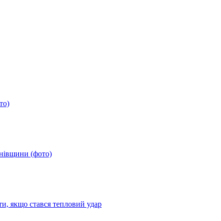
то)
анівщини (фото)
ти, якщо стався тепловий удар