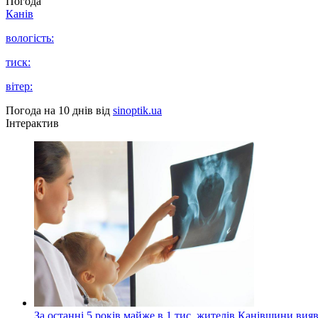
Погода
Канів
вологість:
тиск:
вітер:
Погода на 10 днів від
sinoptik.ua
Інтерактив
За останні 5 років майже в 1 тис. жителів Канівщини вияв