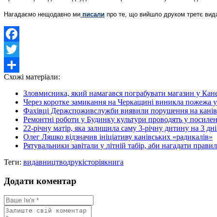
Нагадаємо нещодавно ми
писали
про те, що вийшло друком третє видан
Facebook
Twitter
Схожі матеріали:
Share
Зловмисника, який намагався пограбувати магазин у Каневі
Через коротке замикання на Черкащині виникла пожежа 
Фахівці Держспоживслужби виявили порушення на канів
Ремонтні роботи у Будинку культури проводять у посиле
22-річну матір, яка залишила саму 3-річну дитину на 3 дні б
Олег Ляшко відзначив ініціативу канівських «радикалів»
Рятувальники завітали у літній табір, аби нагадати прави
Теги:
видавництво
друк
історія
книга
Додати коментар