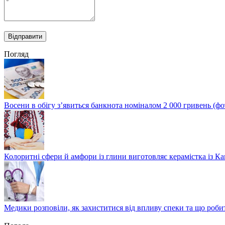
Погляд
Восени в обігу з’явиться банкнота номіналом 2 000 гривень (фо
Колоритні сфери й амфори із глини виготовляє керамістка із К
Медики розповіли, як захиститися від впливу спеки та що роби