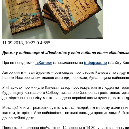
11.09.2018, 10:23
0
4 655
Днями у видавництві «Пандемія» у світ вийшла книга «Канівська
Про це повідомляє
«Kanos»
із посиланням на
інформацію
із сайту Кан
Автор книги – Іван Буренко – розповідає про історію Канева з погляду 
Іваном Несторовичем місцеві легенди, перекази, бувальщини найповніш
У «Нарисах про минуле Канева» автор простежує життя людей на територ
будівництву Канівського Собору, визначено його роль і роль монастирів 
досліджено топоніміку міста: наведено первісні назви вулиць, кутків і
Мета цієї книги – розкрити сутність міста, людей, які в ньому жили і ни
життям, історією. Але найцінніше – це живі спогади простих людей, їхн
до ювілейної дати.
Презентація видання відбудеться 14 вересня о 14.30 у залі засідань ви