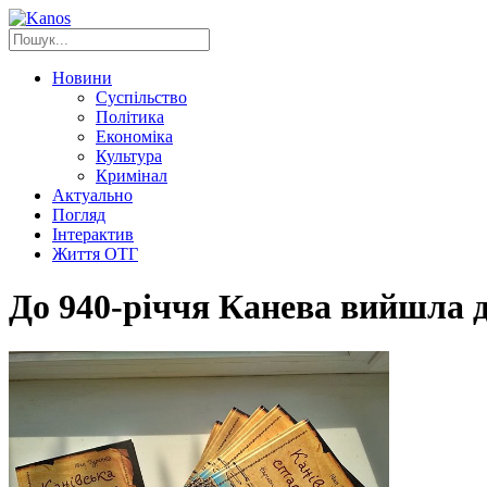
Новини
Суспільство
Політика
Економіка
Культура
Кримінал
Актуально
Погляд
Інтерактив
Життя ОТГ
До 940-річчя Канева вийшла д