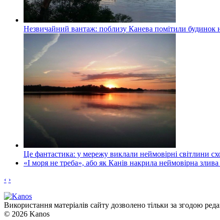
Незвичайний вантаж: поблизу Канева помітили будинок н
Це фантастика: у мережу виклали неймовірні світлини схо
«І моря не треба», або як Канів накрила неймовірна злива
‹
›
Використання матеріалів сайту дозволено тільки за згодою реда
© 2026 Kanos