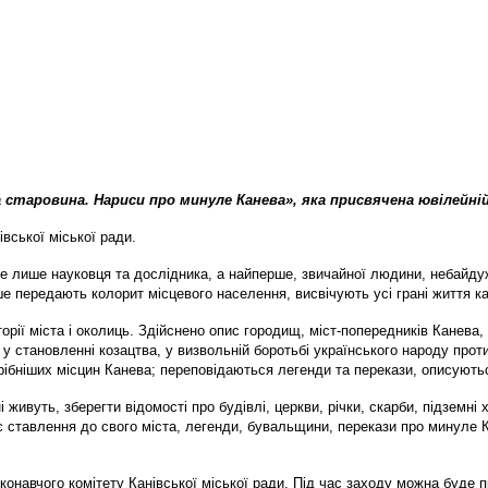
 старовина. Нариси про минуле Канева», яка присвячена ювілейній
івської міської ради.
не лише науковця та дослідника, а найперше, звичайної людини, небайдужої
е передають колорит місцевого населення, висвічують усі грані життя ка
ії міста і околиць. Здійснено опис городищ, міст-попередників Канева,
у становленні козацтва, у визвольній боротьбі українського народу проти
 дрібніших місцин Канева; переповідаються легенди та перекази, описуют
ні живуть, зберегти відомості про будівлі, церкви, річки, скарби, підземн
є ставлення до свого міста, легенди, бувальщини, перекази про минуле К
конавчого комітету Канівської міської ради. Під час заходу можна буде 