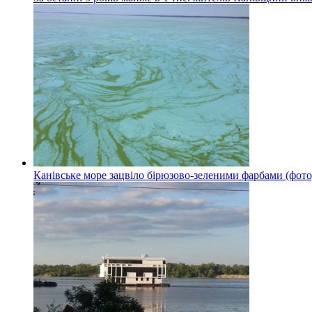
Канівське море зацвіло бірюзово-зеленими фарбами (фото