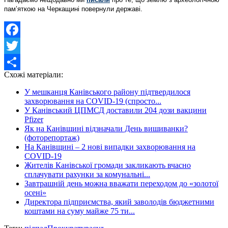
пам’яткою на Черкащині повернули державі.
Facebook
Twitter
Схожі матеріали:
Share
У мешканця Канівського району підтвердилося
захворювання на COVID-19 (спросто...
У Канівський ЦПМСД доставили 204 дози вакцини
Pfizer
Як на Канівщині відзначали День вишиванки?
(фоторепортаж)
На Канівщині – 2 нові випадки захворювання на
COVID-19
Жителів Канівської громади закликають вчасно
сплачувати рахунки за комунальні...
Завтрашній день можна вважати переходом до «золотої
осені»
Директора підприємства, який заволодів бюджетними
коштами на суму майже 75 ти...