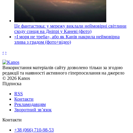
Це фантастика: у мережу виклали неймовірні світлини
сходу сонця на Дніпрі у Каневі (фото)
«І моря не треба», або як Канів накрила неймовірна
злива з градом (фото+відео)
‹
›
Використання матеріалів сайту дозволено тільки за згодою
редакції та наявності активного гіперпосилання на джерело
© 2026 Kanos
Підписка
RSS
Контакти
Рекламодавцям
Зворотний зв’язок
Контакти
+38 (066) 710-98-53