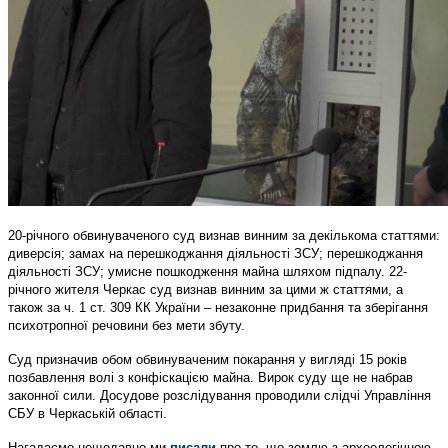
20-річного обвинуваченого суд визнав винним за декількома статтями:
диверсія; замах на перешкоджання діяльності ЗСУ; перешкоджання
діяльності ЗСУ; умисне пошкодження майна шляхом підпалу.
22-
річного жителя Черкас суд визнав винним за цими ж статтями, а
також за ч. 1 ст. 309 КК України – незаконне придбання та зберігання
психотропної речовини без мети збуту.
Суд призначив обом обвинуваченим покарання у вигляді 15 років
позбавлення волі з конфіскацією майна.
Вирок суду ще не набрав
законної сили.
Досудове розслідування проводили слідчі Управління
СБУ в Черкаській області.
Нагадаємо нещодавно ми
писали
про те, що землю з археологічною