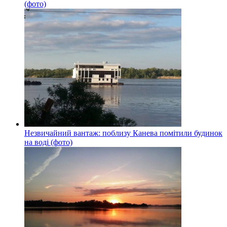
(фото)
Незвичайний вантаж: поблизу Канева помітили будинок
на воді (фото)