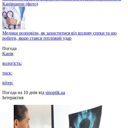
Канівщини (фото)
Медики розповіли, як захиститися від впливу спеки та що
робити, якщо стався тепловий удар
Погода
Канів
вологість:
тиск:
вітер:
Погода на 10 днів від
sinoptik.ua
Інтерактив