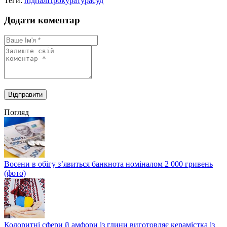
Теги:
підпал
Прокуратура
суд
Додати коментар
Погляд
Восени в обігу з’явиться банкнота номіналом 2 000 гривень
(фото)
Колоритні сфери й амфори із глини виготовляє керамістка із