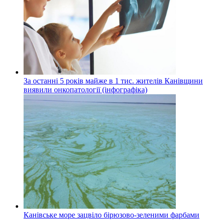
За останні 5 років майже в 1 тис. жителів Канівщини
виявили онкопатології (інфографіка)
Канівське море зацвіло бірюзово-зеленими фарбами