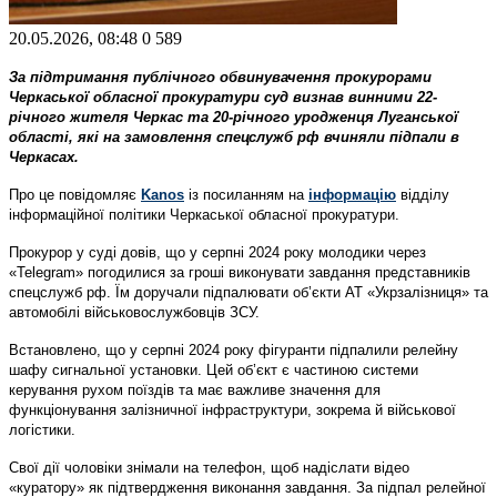
20.05.2026, 08:48
0
589
За підтримання публічного обвинувачення прокурорами
Черкаської обласної прокуратури суд визнав винними 22-
річного жителя Черкас та 20-річного уродженця Луганської
області, які на замовлення спецслужб рф вчиняли підпали в
Черкасах.
Про це повідомляє
Kanos
із посиланням на
інформацію
відділу
інформаційної політики Черкаської обласної прокуратури.
Прокурор у суді довів, що у серпні 2024 року молодики через
«Telegram» погодилися за гроші виконувати завдання представників
спецслужб рф. Їм доручали підпалювати об’єкти АТ «Укрзалізниця» та
автомобілі військовослужбовців ЗСУ.
Встановлено, що у серпні 2024 року фігуранти підпалили релейну
шафу сигнальної установки. Цей об’єкт є частиною системи
керування рухом поїздів та має важливе значення для
функціонування залізничної інфраструктури, зокрема й військової
логістики.
Свої дії чоловіки знімали на телефон, щоб надіслати відео
«куратору» як підтвердження виконання завдання. За підпал релейної