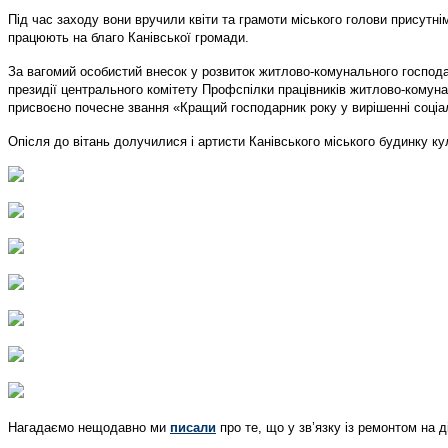
Під час заходу вони вручили квіти та грамоти міського голови присутн
працюють на благо Канівської громади.
За вагомий особистий внесок у розвиток житлово-комунального господ
президії центрального комітету Профспілки працівників житлово-комун
присвоєно почесне звання «Кращий господарник року у вирішенні соціа
Опісля до вітань долучилися і артисти Канівського міського будинку ку
Нагадаємо нещодавно ми
писали
про те, що у зв’язку із ремонтом на 