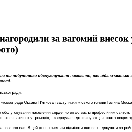
нагородили за вагомий внесок 
ото)
а та побутового обслуговування населення, яке відзначається в
тості.
міської ради.
міської ради Оксана П’яткова і заступники міського голови Галина Моск
о обслуговування населення сердечно вітаю вас із професійним святом.
юється затишок у громаді», - звернулася до «винуватців» свята секретар
а навколо вас. В цей день хочеться відмічати вас всіх і дякувати за роб