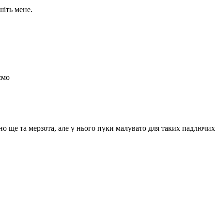
шіть мене.
ємо
но ще та мерзота, але у нього пуки малувато для таких падлючих 