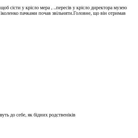
об сісти у крісло мера , ..пересів у крісло директора музею
Ніколенко пачками почав звільняти.Головне, що він отримав
вуть до себе, як бідних родственіків