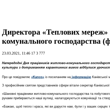
Директора «Теплових мереж» 
комунального господарства (ф
23.03.2021, 11:46
17
3 777
Напередодні Дня працівників житлово-комунального господарств
культури з дотриманням карантинних вимог відбулися урочис
Про це повідомляє
«Kanos»
із посиланням на
інформацію
Канівської 
З професійним святом представників сфери вітали секретар Канівської 
«Шановні працівники житлово-комунального господарства та побутовог
руками прибираються наші вулиці, налагоджуються комунікації та створ
«Бажаю, щоб тепло і краса, які ви даруєте нам, були і у ваших серцях т