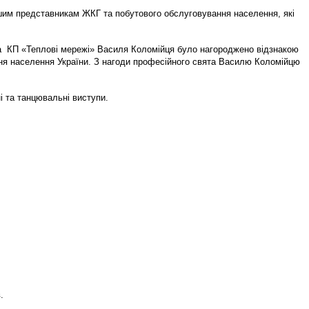
іншим представникам ЖКГ та побутового обслуговування населення, які
ра КП «Теплові мережі» Василя Коломійця було нагороджено відзнакою
ння населення України. З нагоди професійного свята Василю Коломійцю
і та танцювальні виступи.
.