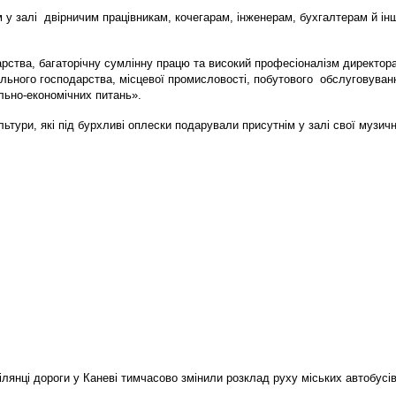
ім у залі двірничим працівникам, кочегарам, інженерам, бухгалтерам й 
арства, багаторічну сумлінну працю та високий професіоналізм директо
ального господарства, місцевої промисловості, побутового обслуговува
льно-економічних питань».
льтури, які під бурхливі оплески подарували присутнім у залі свої музичн
ділянці дороги у Каневі тимчасово змінили розклад руху міських автобусів