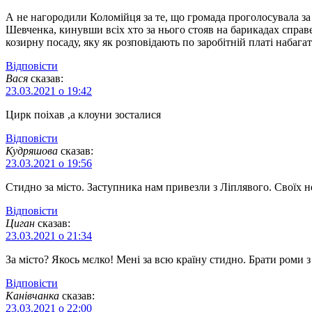
А не нагородили Коломійця за те, що громада проголосувала за н
Шевченка, кинувши всіх хто за нього стояв на барикадах справ
козирну посаду, яку як розповідають по заробітній платі набагат
Відповіcти
Вася
сказав:
23.03.2021 о 19:42
Цирк поіхав ,а клоуни зосталися
Відповіcти
Кудряшова
сказав:
23.03.2021 о 19:56
Стидно за місто. Заступника нам привезли з Ліплявого. Своїх н
Відповіcти
Циган
сказав:
23.03.2021 о 21:34
За місто? Якось мєлко! Мені за всю країну стидно. Брати роми з
Відповіcти
Канівчанка
сказав:
23.03.2021 о 22:00