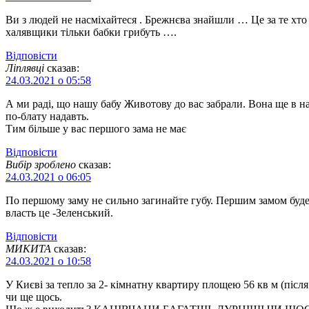
Ви з людей не насміхайтеся . Брежнєва знайшли … Це за те хто б
халявщики тільки бабки грибуть ….
Відповіcти
Ліплявці
сказав:
24.03.2021 о 05:58
А ми раді, що нашу бабу Животову до вас забрали. Вона ще в на
по-блату надавть.
Тим більше у вас першого зама не має
Відповіcти
Вибір зроблено
сказав:
24.03.2021 о 06:05
По першому заму не сильно загинайте губу. Першим замом буде 
власть це -Зеленський.
Відповіcти
МИКИТА
сказав:
24.03.2021 о 10:58
У Києві за тепло за 2- кімнатну квартиру площею 56 кв м (післ
чи ще щось.