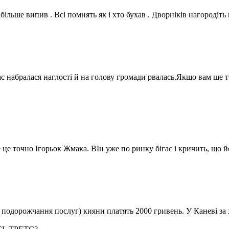
ільше випив . Всі помнять як і хто бухав . Дворніків нагородіть
с набралася наглості й на голову громади рвалась.Якщо вам ще т
це точно Ігорьок Жмака. ВІн уже по ринку бігає і кричить, що й
я подорожчання послуг) кияни платять 2000 гривень. У Каневі за 