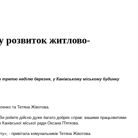
у розвиток житлово-
 третю неділю березня, у Канівському міському будинку
аленко та Тетяна Жівотова.
 Ви робите дійсно дуже багато добрих справ: вашими працьовитими
 Канівської міської ради Оксана П'яткова.
оту», - привітала комунальників Тетяна Жівотова.