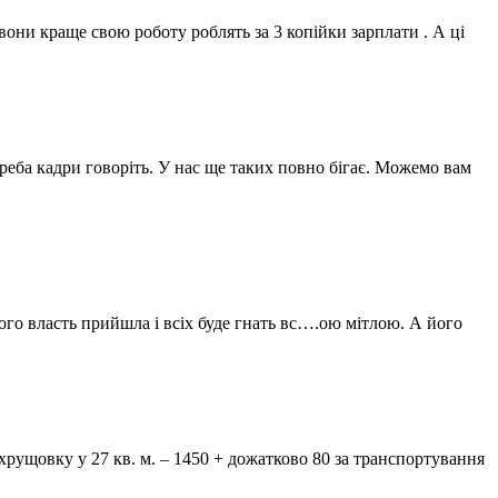
 вони краще свою роботу роблять за 3 копійки зарплати . А ці
реба кадри говоріть. У нас ще таких повно бігає. Можемо вам
ого власть прийшла і всіх буде гнать вс….ою мітлою. А його
хрущовку у 27 кв. м. – 1450 + дожатково 80 за транспортування