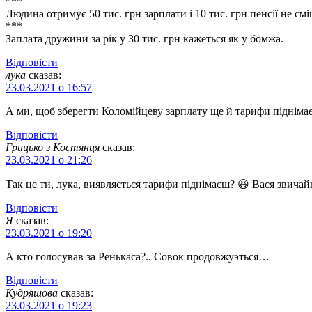
***
Людина отримує 50 тис. грн зарплати і 10 тис. грн пенсії не смі
***
Заплата дружини за рік у 30 тис. грн кажеться як у бомжа.
Відповіcти
лука
сказав:
23.03.2021 о 16:57
А ми, щоб зберегти Коломійцеву зарплату ще й тарифи підніма
Відповіcти
Грицько з Костянця
сказав:
23.03.2021 о 21:26
Так це ти, лука, виявляється тарифи піднімаєш? 😆 Вася звичай
Відповіcти
Я
сказав:
23.03.2021 о 19:20
А кто голосував за Ренькаса?.. Совок продовжуэться…
Відповіcти
Кудряшова
сказав:
23.03.2021 о 19:23