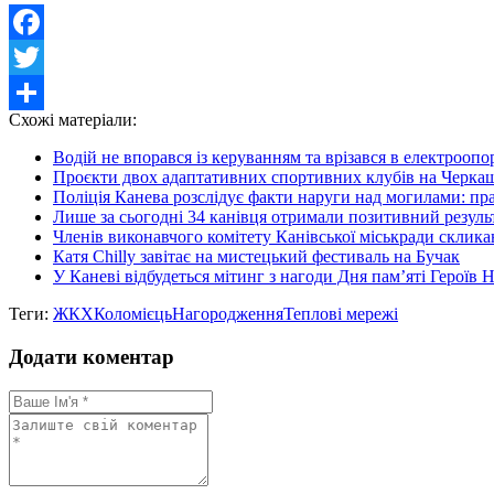
Facebook
Twitter
Схожі матеріали:
Share
Водій не впорався із керуванням та врізався в електроопо
Проєкти двох адаптативних спортивних клубів на Черкащи
Поліція Канева розслідує факти наруги над могилами: пр
Лише за сьогодні 34 канівця отримали позитивний резуль
Членів виконавчого комітету Канівської міськради склика
Катя Chilly завітає на мистецький фестиваль на Бучак
У Каневі відбудеться мітинг з нагоди Дня пам’яті Героїв 
Теги:
ЖКХ
Коломієць
Нагородження
Теплові мережі
Додати коментар