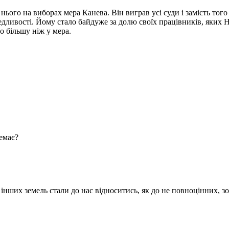
ього на виборах мера Канева. Він виграв усі суди і замість того щ
едливості. Йому стало байдуже за долю своїх працівників, яких 
о більшу ніж у мера.
емає?
 інших земель стали до нас відноситись, як до не повноцінних, зо