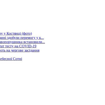
ру у Костянці (фото)
ні здобули перемогу у к...
авопорушника встановили...
тат тесту на COVID-19
ють на чергове засідання
Небесної Сотні