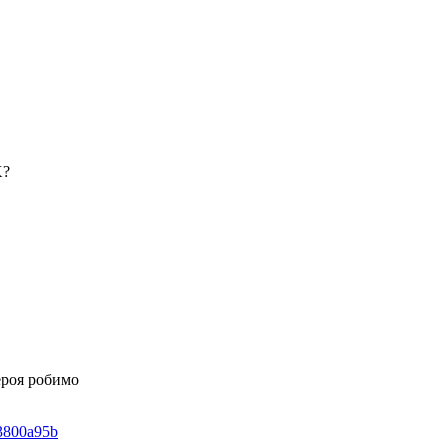
Х?
ероя робимо
83800a95b