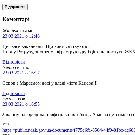
Коментарі
Житель
сказав:
23.03.2021 о 12:46
Це якась вакханалія. Що вони святкують?
Повну Розруху, зношену інфраструктуру і ціни на послуги ЖК
Відповіcти
Nemo
сказав:
23.03.2021 о 16:17
Совок з Маразмом досі у владі міста Канева!!!
Відповіcти
лука
сказав:
23.03.2021 о 16:55
Людину нагородила профспілка по-п’янці. А ми за це з нього г
***
https://public.nazk.gov.ua/documents/f775e6fa-8564-44f9-81bc-ac6