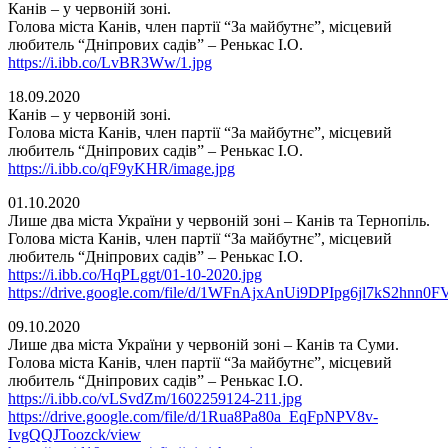
Канів – у червоній зоні.
Голова міста Канів, член партії “За майбутнє”, місцевий
любитель “Дніпрових садів” – Ренькас І.О.
https://i.ibb.co/LvBR3Ww/1.jpg
18.09.2020
Канів – у червоній зоні.
Голова міста Канів, член партії “За майбутнє”, місцевий
любитель “Дніпрових садів” – Ренькас І.О.
https://i.ibb.co/qF9yKHR/image.jpg
01.10.2020
Лише два міста України у червоній зоні – Канів та Тернопіль.
Голова міста Канів, член партії “За майбутнє”, місцевий
любитель “Дніпрових садів” – Ренькас І.О.
https://i.ibb.co/HqPLggt/01-10-2020.jpg
https://drive.google.com/file/d/1WFnAjxAnUi9DPIpg6jl7kS2hnn0F
09.10.2020
Лише два міста України у червоній зоні – Канів та Суми.
Голова міста Канів, член партії “За майбутнє”, місцевий
любитель “Дніпрових садів” – Ренькас І.О.
https://i.ibb.co/vLSvdZm/1602259124-211.jpg
https://drive.google.com/file/d/1Rua8Pa80a_EqFpNPV8v-
IvgQQJToozck/view