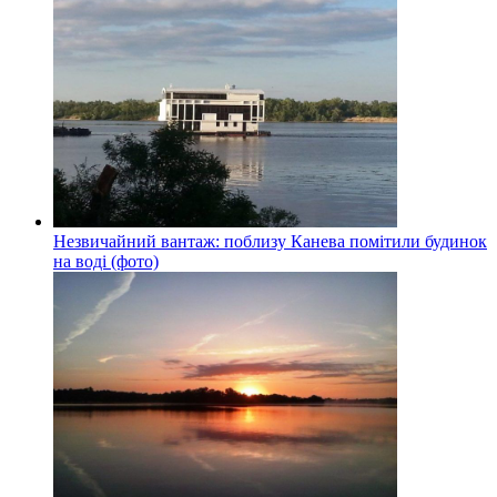
Незвичайний вантаж: поблизу Канева помітили будинок
на воді (фото)