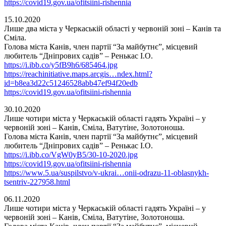
https://covid19.gov.ua/ofitsiini-rishennia
15.10.2020
Лише два міста у Черкаській області у червоній зоні – Канів та
Сміла.
Голова міста Канів, член партії “За майбутнє”, місцевий
любитель “Дніпрових садів” – Ренькас І.О.
https://i.ibb.co/y5fB9h6/685464.jpg
https://reachinitiative.maps.arcgis…ndex.html?
id=b8ea3d22c51246528abb47ef94f20edb
https://covid19.gov.ua/ofitsiini-rishennia
30.10.2020
Лише чотири міста у Черкаській області гадять Україні – у
червоній зоні – Канів, Сміла, Ватутіне, Золотоноша.
Голова міста Канів, член партії “За майбутнє”, місцевий
любитель “Дніпрових садів” – Ренькас І.О.
https://i.ibb.co/VgW0yB5/30-10-2020.jpg
https://covid19.gov.ua/ofitsiini-rishennia
https://www.5.ua/suspilstvo/v-ukrai…onii-odrazu-11-oblasnykh-
tsentriv-227958.html
06.11.2020
Лише чотири міста у Черкаській області гадять Україні – у
червоній зоні – Канів, Сміла, Ватутіне, Золотоноша.