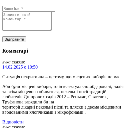
Коментарі
лука
сказав:
14.02.2025 о 10:50
Ситуація некритична – це тому, що місцевих виборів не має.
Аби були місцеві вибори, то інтелектуально-обдаровані, надія
та втіха місцевого обивателя, пекельні носії традицій
любителів Дніпрових садів 2012 – Ренькас, Святелик,
Труфанова зарядили би на
території лікарні пекельні пісні та пляски з двома місцевими
вгодованими хлопчиками з мікрофонами .
Відповіcти
лука
сказав: