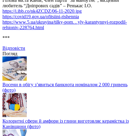
Голова міста Канів, член партії “За майбутнє”, місцевий
любитель “Дніпрових садів” – Ренькас І.О.
https://i.ibb.co/nk4ZCDZ/06-11-2020.jpg
https://covid19.gov.ua/ofitsiini-rishennia
https://www.5.ua/ukrayina/tilky-pom…yly-karantynnyi-rozpodil-
rehioniv-228764.html
***
Відповіcти
Погляд
Восени в обігу з’явиться банкнота номіналом 2 000 гривень
(фото)
Колоритні сфери й амфори із глини виготовляє керамістка із
Канівщини (фото)