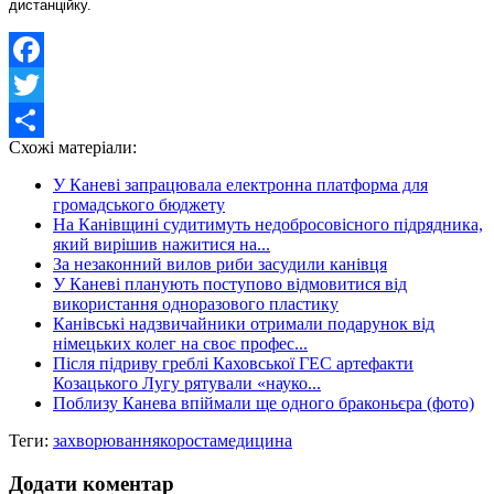
дистанційку.
Facebook
Twitter
Схожі матеріали:
Share
У Каневі запрацювала електронна платформа для
громадського бюджету
На Канівщині судитимуть недобросовісного підрядника,
який вирішив нажитися на...
За незаконний вилов риби засудили канівця
У Каневі планують поступово відмовитися від
використання одноразового пластику
Канівські надзвичайники отримали подарунок від
німецьких колег на своє профес...
Після підриву греблі Каховської ГЕС артефакти
Козацького Лугу рятували «науко...
Поблизу Канева впіймали ще одного браконьєра (фото)
Теги:
захворювання
короста
медицина
Додати коментар