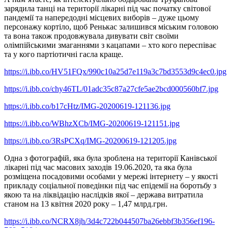
зарядила танці на території лікарні під час початку світової
пандемії та напередодні місцевих виборів – дуже цьому
персонажу кортіло, щоб Ренькас залишився міським головою
та вона також продовжувала дивувати світ своїми
олімпійськими змаганнями з кацапами – хто кого переспіває
та у кого партіотичні гасла краще.
https://i.ibb.co/HV51FQx/990c10a25d7e119a3c7bd3553d9c4ec0.jpg
https://i.ibb.co/chy46TL/01adc35c87a27cfe5ae2bcd000560bf7.jpg
https://i.ibb.co/b17cHtz/IMG-20200619-121136.jpg
https://i.ibb.co/WBhzXCb/IMG-20200619-121151.jpg
https://i.ibb.co/3RsPCXq/IMG-20200619-121205.jpg
Одна з фотографій, яка була зроблена на території Канівської
лікарні під час масових заходів 19.06.2020, та яка була
розміщена посадовими особами у мережі інтернету – у якості
прикладу соціальної поведінки під час епідемії на боротьбу з
якою та на ліквідацію наслідків якої – держава витратила
станом на 13 квітня 2020 року – 1,47 млрд.грн.
https://i.ibb.co/NCRX8jh/3d4c722b044507ba26ebbf3b356ef196-