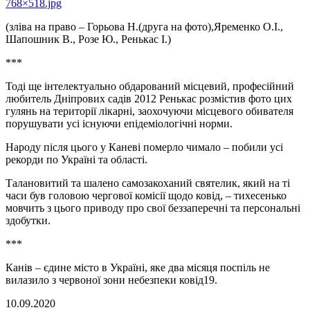
768×518.jpg
(зліва на право – Горьова Н.(друга на фото),Яременко О.І.,
Шапошник В., Розе Ю., Ренькас І.)
***
Тоді ще інтелектуально обдарований місцевий, професійний
любитель Дніпрових садів 2012 Ренькас розмістив фото цих
гулянь на території лікарні, заохочуючи місцевого обивателя
порушувати усі існуючи епідеміологічні норми.
Народу після цього у Каневі померло чимало – побили усі
рекорди по Україні та області.
Талановитий та шалено самозакоханий святелик, який на ті
часи був головою чергової комісії щодо ковід, – тихесенько
мовчить з цього приводу про свої беззаперечні та персональні
здобутки.
***
Канів – єдине місто в Україні, яке два місяця поспіль не
вилазило з червоної зони небезпеки ковід19.
10.09.2020