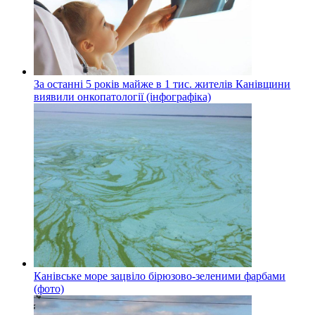
За останні 5 років майже в 1 тис. жителів Канівщини
виявили онкопатології (інфографіка)
Канівське море зацвіло бірюзово-зеленими фарбами
(фото)