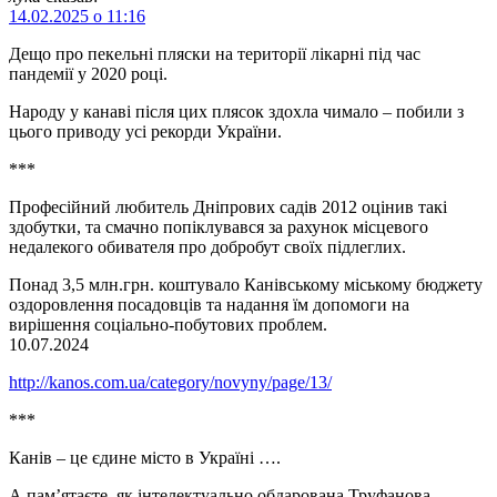
14.02.2025 о 11:16
Дещо про пекельні пляски на території лікарні під час
пандемії у 2020 році.
Народу у канаві після цих плясок здохла чимало – побили з
цього приводу усі рекорди України.
***
Професійний любитель Дніпрових садів 2012 оцінив такі
здобутки, та смачно попіклувався за рахунок місцевого
недалекого обивателя про добробут своїх підлеглих.
Понад 3,5 млн.грн. коштувало Канівському міському бюджету
оздоровлення посадовців та надання їм допомоги на
вирішення соціально-побутових проблем.
10.07.2024
http://kanos.com.ua/category/novyny/page/13/
***
Канів – це єдине місто в Україні ….
А пам’ятаєте, як інтелектуально обдарована Труфанова