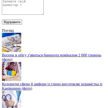
Погляд
Восени в обігу з’явиться банкнота номіналом 2 000 гривень
(фото)
Колоритні сфери й амфори із глини виготовляє керамістка із
Канівщини (фото)