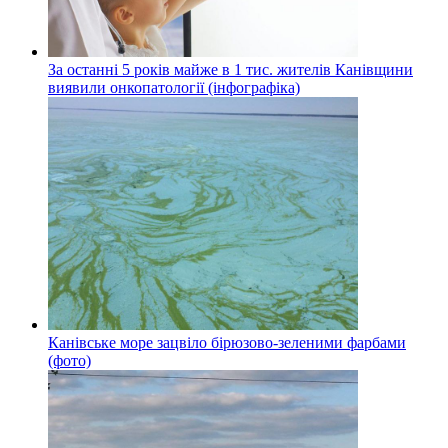
За останні 5 років майже в 1 тис. жителів Канівщини
виявили онкопатології (інфографіка)
Канівське море зацвіло бірюзово-зеленими фарбами
(фото)