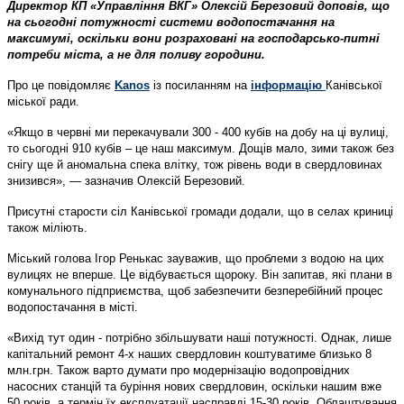
Директор КП «Управління ВКГ» Олексій Березовий доповів, що
на сьогодні потужності системи водопостачання на
максимумі, оскільки вони розраховані на господарсько-питні
потреби міста, а не для поливу городини.
Про це повідомляє
Kanos
із посиланням на
інформацію
Канівської
міської ради.
«Якщо в червні ми перекачували 300 - 400 кубів на добу на ці вулиці,
то сьогодні 910 кубів – це наш максимум. Дощів мало, зими також без
снігу ще й аномальна спека влітку, тож рівень води в свердловинах
знизився», — зазначив Олексій Березовий.
Присутні старости сіл Канівської громади додали, що в селах криниці
також міліють.
Міський голова Ігор Ренькас зауважив, що проблеми з водою на цих
вулицях не вперше. Це відбувається щороку. Він запитав, які плани в
комунального підприємства, щоб забезпечити безперебійний процес
водопостачання в місті.
«Вихід тут один - потрібно збільшувати наші потужності. Однак, лише
капітальний ремонт 4-х наших свердловин коштуватиме близько 8
млн.грн. Також варто думати про модернізацію водопровідних
насосних станцій та буріння нових свердловин, оскільки нашим вже
50 років, а термін їх експлуатації насправді 15-30 років. Облаштування