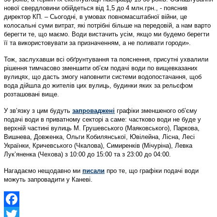
нової свердловини обійдеться від 1,5 до 4 млн.грн., - пояснив
директор КП. – Сьогодні, в умовах повномасштабної війни, це
колосальні суми витрат, які потрібні більше на передовій, а нам варто
берегти те, що маємо. Води вистачить усім, якщо ми будемо берегти
її та використовувати за призначенням, а не поливати городи».
Тож, заслухавши всі обґрунтування та пояснення, присутні ухвалили
рішення тимчасово зменшити об’єм подачі води по вищевказаних
вулицях, що дасть змогу наповнити системи водопостачання, щоб
вода дійшла до жителів цих вулиць, будинки яких за рельєфом
розташовані вище.
У зв’язку з цим будуть
запроваджені
графіки зменшеного об’єму
подачі води в приватному секторі а саме: частково води не буде у
верхній частині вулиць М. Грушевського (Маяковського), Паркова,
Вишнева, Довженка, Ольги Кобилянської, Ювілейна, Лісна, Лесі
Українки, Кричевського (Чкалова), Симиренків (Мічуріна), Левка
Лук’яненка (Чехова) з 10:00 до 15:00 та з 23:00 до 04:00.
Нагадаємо нещодавно ми
писали
про те, що графіки подачі води
можуть запровадити у Каневі.
Facebook