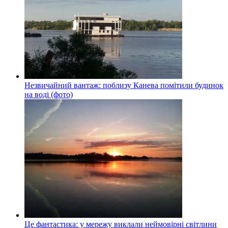
Незвичайний вантаж: поблизу Канева помітили будинок
на воді (фото)
Це фантастика: у мережу виклали неймовірні світлини