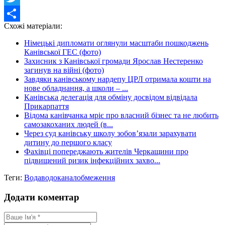
Twitter
Схожі матеріали:
Share
Німецькі дипломати оглянули масштаби пошкоджень
Канівської ГЕС (фото)
Захисник з Канівської громади Ярослав Нестеренко
загинув на війні (фото)
Завдяки канівському нардепу ЦРЛ отримала кошти на
нове обладнання, а школи – ...
Канівська делегація для обміну досвідом відвідала
Прикарпаття
Відома канівчанка мріє про власний бізнес та не любить
самозакоханих людей (в...
Через суд канівську школу зобов’язали зарахувати
дитину до першого класу
Фахівці попереджають жителів Черкащини про
підвищений ризик інфекційних захво...
Теги:
Вода
водоканал
обмеження
Додати коментар