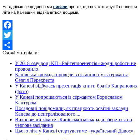
Нагадаємо нещодавно ми
писали
про те, що початок другої половини
літа на Канівщині відзначиться дощами.
Facebook
Twitter
Схожі матеріали:
Share
У 2018-ому році КП «Райтеплоенергія» жодні роботи не
проводило
Канівська громада проведе в останню путь сержанта
Сергія Перехреста
У Каневі відбулась презентація книги братів Капранових
(фото)
У Каневі попрощаються із сержантом Бориславом
Каптуром
Посадовці повідомили, як працюють освітні заклади
Канева до централізованого ...
Виконавчий комітет Канівської міськради збереться на
чергове засідання
Цього літа у Каневі стартуватиме «український Давос»