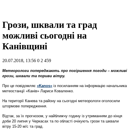
Грози, шквали та град
можливі сьогодні на
Канівщині
20.07.2018, 13:56
0
2 459
Метеорологи попереджають про погіршення погоди – можливі
грози, шквали та пориви вітру.
Про це повідомляє
«Kanos»
із посиланням на інформацію начальника
метеостанції «Канів» Лариси Коваленко.
На території Канева та району на сьогодні метеорологи оголосили
штормове попередження.
Відтак, за їх прогнозом, у найближчу годину із утриманням до кінця
доби 20 липня у Черкасах та по області очікують грози та шквали
вітру 15-20 м/с та град.