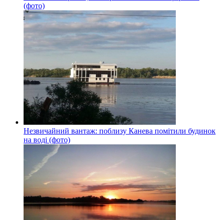
(фото)
Незвичайний вантаж: поблизу Канева помітили будинок
на воді (фото)