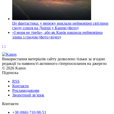
Це фантастика: у мережу виклали неймовірні світлини
сходу сонця на Дніпрі у Каневі (фото)
«І моря не треба», або як Канів накрила неймовірна
злива з градом (фото+відео)
‹
›
Використання матеріалів сайту дозволено тільки за згодою
редакції та наявності активного гіперпосилання на джерело
© 2026 Kanos
Підписка
RSS
Контакти
Рекламодавцям
Зворотний зв’язок
Контакти
+38 (066) 710-98-53