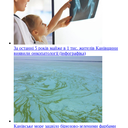
За останні 5 років майже в 1 тис. жителів Канівщини
виявили онкопатології (інфографіка)
Канівське море зацвіло бірюзово-зеленими фарбами