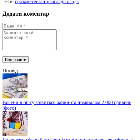
Теги:
гроза
метестанція
огляд
Погода
Додати коментар
Погляд
Восени в обігу з’явиться банкнота номіналом 2 000 гривень
(фото)
Колоритні сфери й амфори із глини виготовляє керамістка із