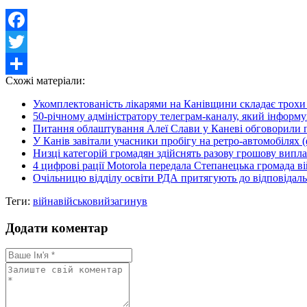
Facebook
Twitter
Схожі матеріали:
Share
Укомплектованість лікарями на Канівщини складає трохи
50-річному адміністратору телеграм-каналу, який інформува
Питання облаштування Алеї Слави у Каневі обговорили під
У Канів завітали учасники пробігу на ретро-автомобілях 
Низці категорій громадян здійснять разову грошову випла
4 цифрові рації Motorola передала Степанецька громада в
Очільницю відділу освіти РДА притягують до відповідально
Теги:
війна
військовий
загинув
Додати коментар