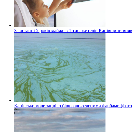
За останні 5 років майже в 1 тис. жителів Канівщини вияв
Канівське море зацвіло бірюзово-зеленими фарбами (фото