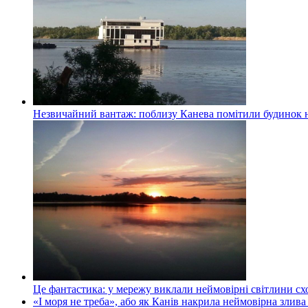
Незвичайний вантаж: поблизу Канева помітили будинок н
Це фантастика: у мережу виклали неймовірні світлини схо
«І моря не треба», або як Канів накрила неймовірна злива