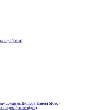
а воді (фото)
ду сонця на Дніпрі у Каневі (фото)
 з градом (фото+відео)