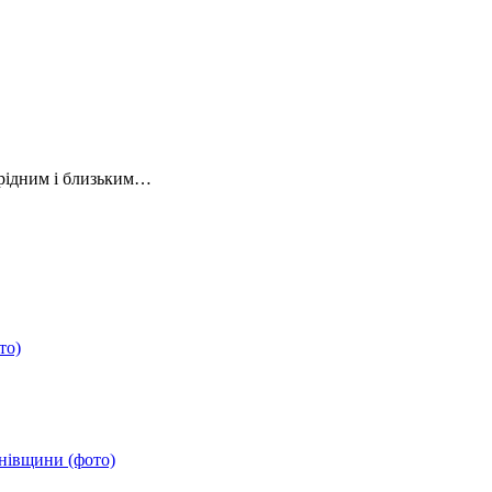
 рідним і близьким…
то)
анівщини (фото)