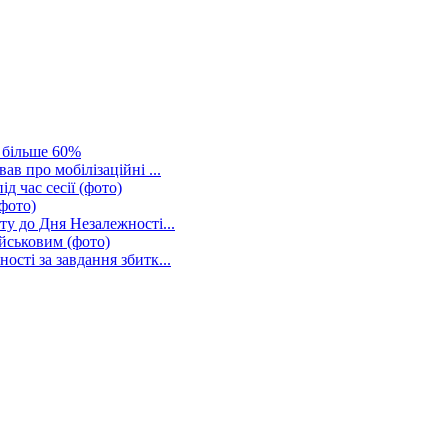
 більше 60%
в про мобілізаційні ...
 час сесії (фото)
(фото)
ту до Дня Незалежності...
ійськовим (фото)
сті за завдання збитк...