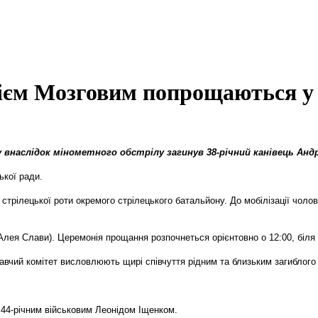
рієм Мозговим попрощаються у
 внаслідок мінометного обстрілу загинув 38-річний канівець Анд
ької ради.
стрілецької роти окремого стрілецького батальйону. До мобілізації чол
лея Слави). Церемонія прощання розпочнеться орієнтовно о 12:00, біля
навчий комітет висловлюють щирі співчуття рідним та близьким загиблого 
 44-річним військовим Леонідом Іщенком.