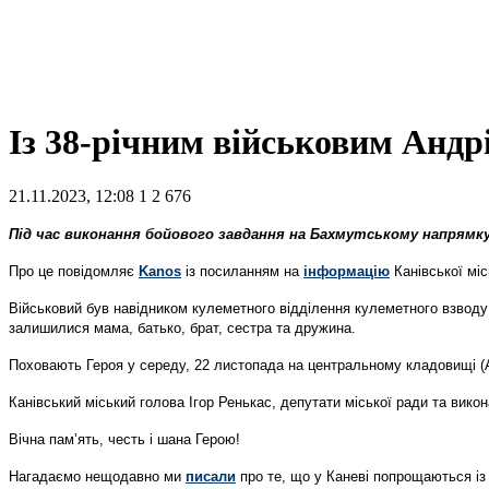
Із 38-річним військовим Анд
21.11.2023, 12:08
1
2 676
Під час виконання бойового завдання на Бахмутському напрямку
Про це повідомляє
Kanos
із посиланням на
інформацію
Канівської міс
Військовий був навідником кулеметного відділення кулеметного взводу 
залишилися мама, батько, брат, сестра та дружина.
Поховають Героя у середу, 22 листопада на центральному кладовищі (А
Канівський міський голова Ігор Ренькас, депутати міської ради та вико
Вічна пам’ять, честь і шана Герою!
Нагадаємо нещодавно ми
писали
про те, що
у Каневі попрощаються із