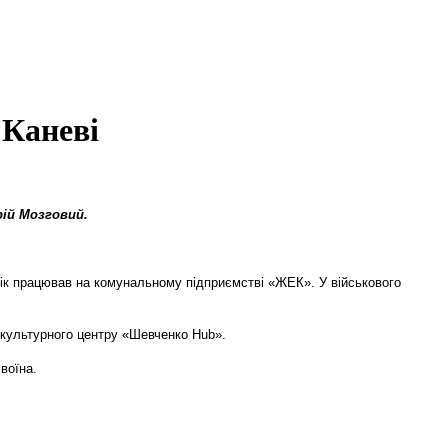
 Каневі
рій Мозговий.
овік працював на комунальному підприємстві «ЖЕК». У військового
 культурного центру «Шевченко Hub».
воїна.