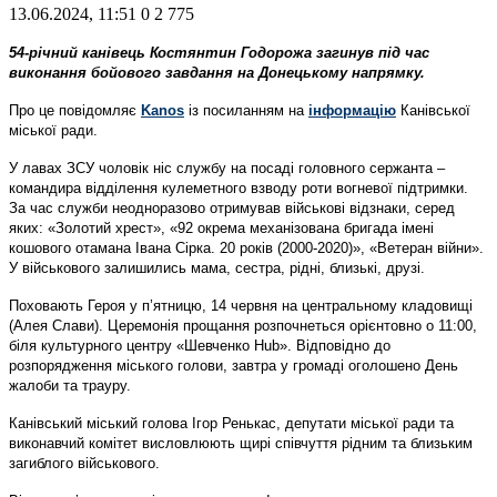
13.06.2024, 11:51
0
2 775
54-річний канівець Костянтин Годорожа загинув під час
виконання бойового завдання на Донецькому напрямку.
Про це повідомляє
Kanos
із посиланням на
інформацію
Канівської
міської ради.
У лавах ЗСУ чоловік ніс службу на посаді головного сержанта –
командира відділення кулеметного взводу роти вогневої підтримки.
За час служби неодноразово отримував військові відзнаки, серед
яких: «Золотий хрест», «92 окрема механізована бригада імені
кошового отамана Івана Сірка. 20 років (2000-2020)», «Ветеран війни».
У військового залишились мама, сестра, рідні, близькі, друзі.
Поховають Героя у п’ятницю, 14 червня на центральному кладовищі
(Алея Слави). Церемонія прощання розпочнеться орієнтовно о 11:00,
біля культурного центру «Шевченко Hub». Відповідно до
розпорядження міського голови, завтра у громаді оголошено День
жалоби та трауру.
Канівський міський голова Ігор Ренькас, депутати міської ради та
виконавчий комітет висловлюють щирі співчуття рідним та близьким
загиблого військового.