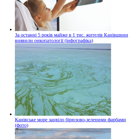
За останні 5 років майже в 1 тис. жителів Канівщини
виявили онкопатології (інфографіка)
Канівське море зацвіло бірюзово-зеленими фарбами
(фото)