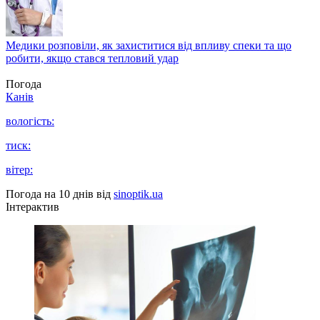
Медики розповіли, як захиститися від впливу спеки та що
робити, якщо стався тепловий удар
Погода
Канів
вологість:
тиск:
вітер:
Погода на 10 днів від
sinoptik.ua
Інтерактив