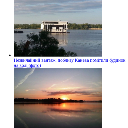
Незвичайний вантаж: поблизу Канева помітили будинок
на воді (фото)