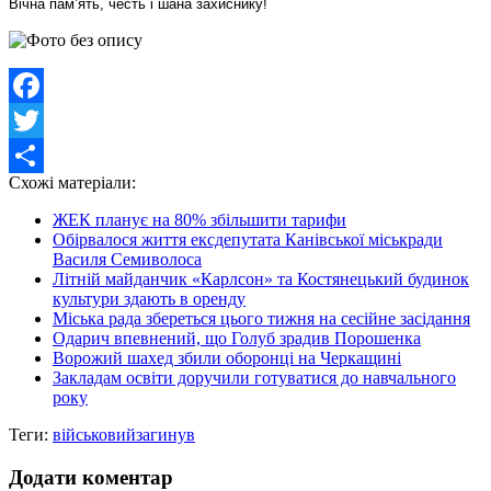
Вічна пам’ять, честь і шана захиснику!
Facebook
Twitter
Схожі матеріали:
Share
ЖЕК планує на 80% збільшити тарифи
Обірвалося життя ексдепутата Канівської міськради
Василя Семиволоса
Літній майданчик «Карлсон» та Костянецький будинок
культури здають в оренду
Міська рада збереться цього тижня на сесійне засідання
Одарич впевнений, що Голуб зрадив Порошенка
Ворожий шахед збили оборонці на Черкащині
Закладам освіти доручили готуватися до навчального
року
Теги:
військовий
загинув
Додати коментар