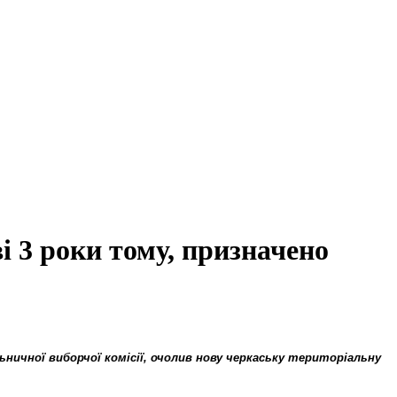
і 3 роки тому, призначено
льничної виборчої комісії, очолив нову черкаську територіальну