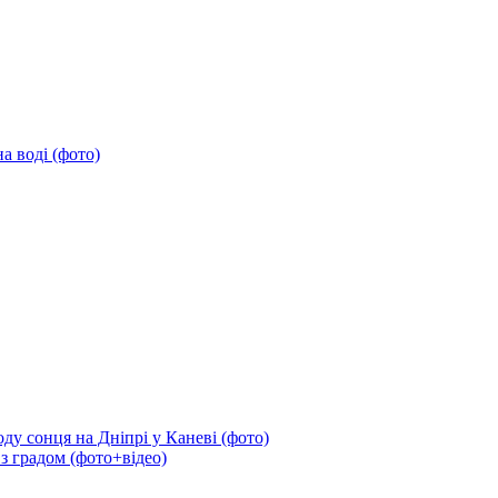
а воді (фото)
ду сонця на Дніпрі у Каневі (фото)
 з градом (фото+відео)