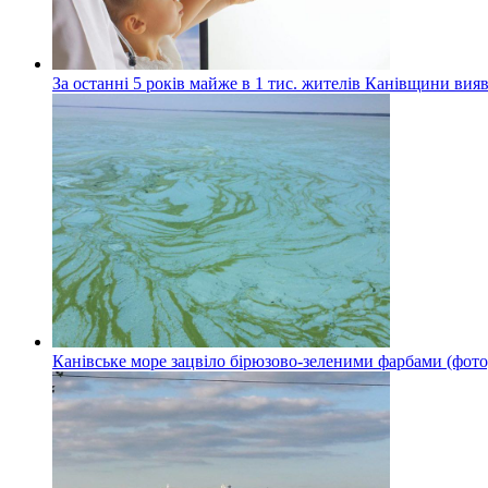
За останні 5 років майже в 1 тис. жителів Канівщини вияв
Канівське море зацвіло бірюзово-зеленими фарбами (фото