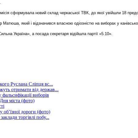
.
місія сформувала новий склад черкаської ТВК, до якої увійшли 18 предс
р Матюша, який і відзначився власною одіозністю на виборах у канівсько
Сильна Україна», а посада секретаря відійшла партії «5.10».
кого Руслана Сліпця вс...
уть отримати від держав...
 фальсифікації виборів
Дня міста (фото)
ті
 об’їзної дороги (фото)
аклади торгівлі побу...