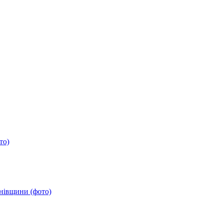
то)
анівщини (фото)