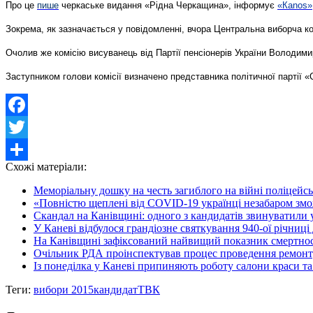
Про це
пише
черкаське видання «Рідна Черкащина», інформує
«Каnоs»
Зокрема, як зазначається у повідомленні, вчора Центральна виборча ко
Очолив же комісію висуванець від Партії пенсіонерів України Володими
Заступником голови комісії визначено представника політичної партії «
Facebook
Twitter
Схожі матеріали:
Share
Меморіальну дошку на честь загиблого на війні поліцейсь
«Повністю щеплені від COVID-19 українці незабаром змож
Скандал на Канівщині: одного з кандидатів звинуватили у
У Каневі відбулося грандіозне святкування 940-ої річниці 
На Канівщині зафіксований найвищий показник смертнос
Очільник РДА проінспектував процес проведення ремонту
Із понеділка у Каневі припиняють роботу салони краси та з
Теги:
вибори 2015
кандидат
ТВК