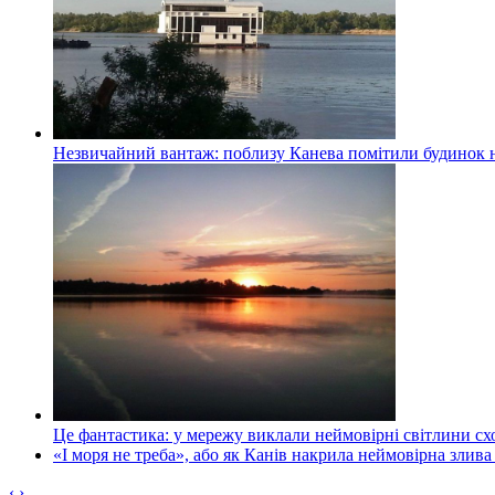
Незвичайний вантаж: поблизу Канева помітили будинок н
Це фантастика: у мережу виклали неймовірні світлини схо
«І моря не треба», або як Канів накрила неймовірна злива
‹
›