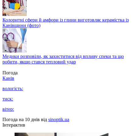
Колоритні сфери й амфори із глини виготовляє керамістка із
Канівщини (фото)
Медики розповіли, як захиститися від впливу спеки та що
робити, якщо стався тепловий удар
Погода
Канів
вологість:
тиск:
вітер:
Погода на 10 днів від
sinoptik.ua
Інтерактив