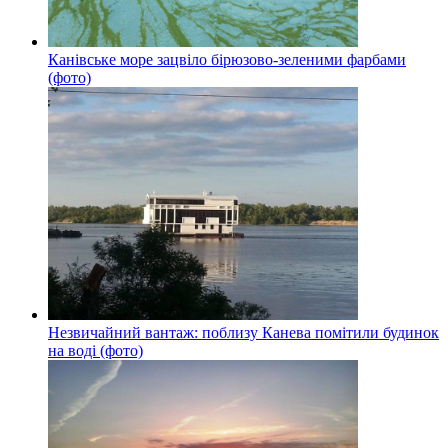
Канівське море зацвіло бірюзово-зеленими фарбами
(фото)
Незвичайний вантаж: поблизу Канева помітили будинок
на воді (фото)