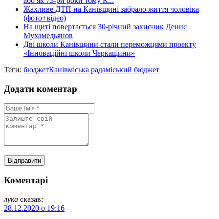
або як 73-ри роки тому К...
Жахливе ДТП на Канівщині забрало життя чоловіка
(фото+відео)
На щиті повертається 30-річний захисник Денис
Мухамедьянов
Дві школи Канівщини стали переможцями проекту
«Інноваційні школи Черкащини»
Теги:
бюджет
Канів
міська рада
міський бюджет
Додати коментар
Коментарі
лука
сказав:
28.12.2020 о 19:16