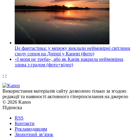
Це фантастика: у мережу виклали неймовірні світлини
сходу сонця на Дніпрі у Каневі (фото)
«І моря не треба», або як Канів накрила неймовірна
злива з градом (фото+відео)
‹
›
Використання матеріалів сайту дозволено тільки за згодою
редакції та наявності активного гіперпосилання на джерело
© 2026 Kanos
Підписка
RSS
Контакти
Рекламодавцям
Зворотний зв’язок