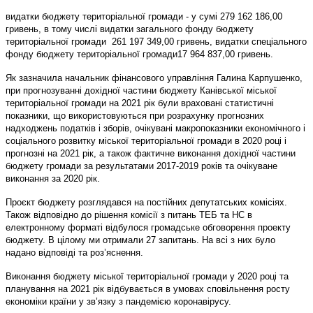
видатки бюджету територіальної громади - у сумі 279 162 186,00
гривень, в тому числі видатки загального фонду бюджету
територіальної громади 261 197 349,00 гривень, видатки спеціального
фонду бюджету територіальної громади17 964 837,00 гривень.
Як зазначила начальник фінансового управління Галина Карпушенко,
при прогнозуванні дохідної частини бюджету Канівської міської
територіальної громади на 2021 рік були враховані статистичні
показники, що використовуються при розрахунку прогнозних
надходжень податків і зборів, очікувані макропоказники економічного і
соціального розвитку міської територіальної громади в 2020 році і
прогнозні на 2021 рік, а також фактичне виконання дохідної частини
бюджету громади за результатами 2017-2019 років та очікуване
виконання за 2020 рік.
Проєкт бюджету розглядався на постійних депутатських комісіях.
Також відповідно до рішення комісії з питань ТЕБ та НС в
електронному форматі відбулося громадське обговорення проекту
бюджету. В цілому ми отримали 27 запитань. На всі з них було
надано відповіді та роз’яснення.
Виконання бюджету міської територіальної громади у 2020 році та
планування на 2021 рік відбувається в умовах сповільнення росту
економіки країни у зв’язку з пандемією коронавірусу.