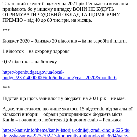
Так званий скелет бюджету на 2021 рік Ренькас та компанія
приймають бо у іншому випадку ВОНИ НЕ БУДУТЬ
ОТРИМУВАТИ ЧУДОВИЙ ОКЛАД ТА ЩОМІСЯЧНУ
ПРЕМІЮ – від 40 до 80 тис.грн. на місяць.
***
Бюджет 2020 – близько 20 відсотків – їм на заробітні плати.
1 відсоток – на охорону здоровя.
0,02 відсотка – на безпеку.
https://openbudget.gov.ua/local-
budget/23554000000/info/indicators?year=2020&month=6
***
Підстав що щось змінилося у бюджеті на 2021 рік – не має.
Адже, так сталося, що лише якихось 15 відсотків від загальної
кількості виборці – обрали розпорядником бюджета міста
Канів – головного любителя Дніпрових садів – Ренькаса.
https://kaniv.info/theme/kaniv-istorija-odnijeji-zradi-cinoju-625-tis-
dol-ssha-sprava-925-702-13-kooperativ-dniprovi-sadi.3694/page-