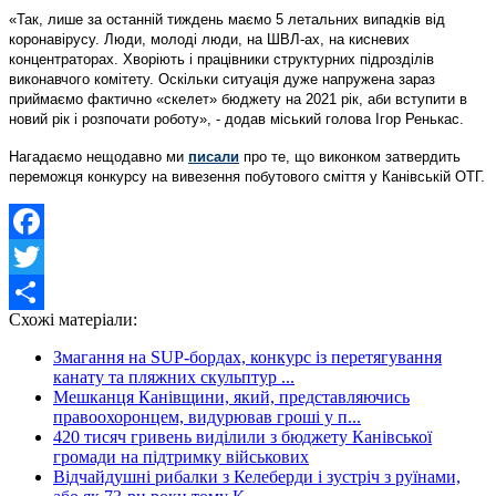
«Так, лише за останній тиждень маємо 5 летальних випадків від
коронавірусу. Люди, молоді люди, на ШВЛ-ах, на кисневих
концентраторах. Хворіють і працівники структурних підрозділів
виконавчого комітету. Оскільки ситуація дуже напружена зараз
приймаємо фактично «скелет» бюджету на 2021 рік, аби вступити в
новий рік і розпочати роботу», - додав міський голова Ігор Ренькас.
Нагадаємо нещодавно ми
писали
про те, що виконком затвердить
переможця конкурсу на вивезення побутового сміття у Канівській ОТГ.
Facebook
Twitter
Схожі матеріали:
Share
Змагання на SUP-бордах, конкурс із перетягування
канату та пляжних скульптур ...
Мешканця Канівщини, який, представляючись
правоохоронцем, видурював гроші у п...
420 тисяч гривень виділили з бюджету Канівської
громади на підтримку військових
Відчайдушні рибалки з Келеберди і зустріч з руїнами,