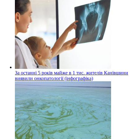
За останні 5 років майже в 1 тис. жителів Канівщини
виявили онкопатології (інфографіка)