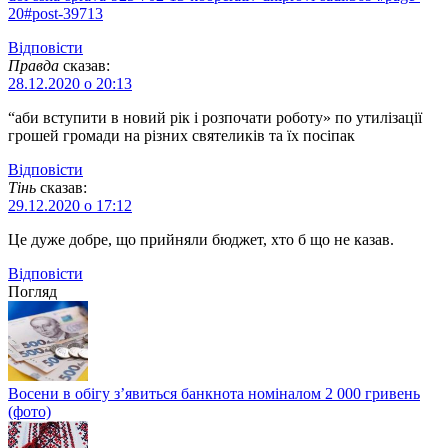
20#post-39713
Відповіcти
Правда
сказав:
28.12.2020 о 20:13
“аби вступити в новий рік і розпочати роботу» по утилізації
грошей громади на різних святеликів та їх посіпак
Відповіcти
Тінь
сказав:
29.12.2020 о 17:12
Це дуже добре, що прийняли бюджет, хто б що не казав.
Відповіcти
Погляд
Восени в обігу з’явиться банкнота номіналом 2 000 гривень
(фото)