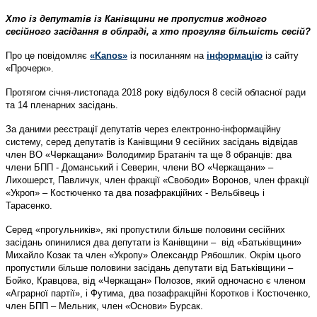
Хто із депутатів із Канівщини не пропустив жодного
сесійного засідання в облраді, а хто прогуляв більшість сесій?
Про це повідомляє
«Kanos»
із посиланням на
інформацію
із сайту
«Прочерк».
Протягом січня-листопада 2018 року відбулося 8 сесій обласної ради
та 14 пленарних засідань.
За даними реєстрації депутатів через електронно-інформаційну
систему, серед депутатів із Канівщини 9 сесійних засідань відвідав
член ВО «Черкащани» Володимир Братаніч та ще 8 обранців: два
члени БПП - Доманський і Северин, члени ВО «Черкащани» –
Лихошерст, Павличук, член фракції «Свободи» Воронов, член фракції
«Укроп» – Костюченко та два позафракційних - Вельбівець і
Тарасенко.
Серед «прогульників», які пропустили більше половини сесійних
засідань опинилися два депутати із Канівщини – від «Батьківщини»
Михайло Козак та член «Укропу» Олександр Рябошлик. Окрім цього
пропустили більше половини засідань депутати від Батьківщини –
Бойко, Кравцова, від «Черкащан» Полозов, який одночасно є членом
«Аграрної партії», і Футима, два позафракційні Коротков і Костюченко,
член БПП – Мельник, член «Основи» Бурсак.