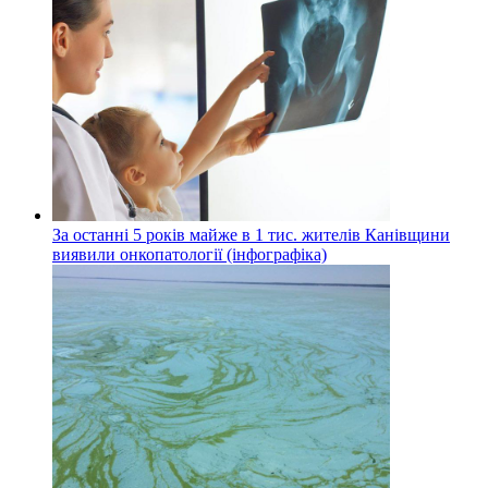
За останні 5 років майже в 1 тис. жителів Канівщини
виявили онкопатології (інфографіка)