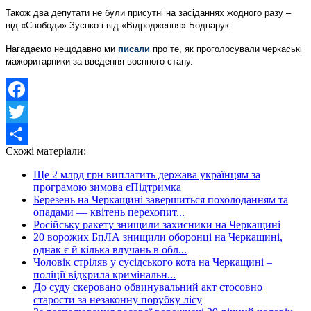
Також два депутати не були присутні на засіданнях жодного разу –
від «Свободи» Зуєнко і від «Відродження» Боднарук.
Нагадаємо нещодавно ми
писали
про те, як проголосували черкаські
мажоритарники за введення воєнного стану.
Facebook
Twitter
Схожі матеріали:
Share
Ще 2 млрд грн виплатить держава українцям за
програмою зимова єПідтримка
Березень на Черкащині завершиться похолоданням та
опадами — квітень перехопит...
Російську ракету знищили захисники на Черкащині
20 ворожих БпЛА знищили оборонці на Черкащині,
однак є й кілька влучань в обл...
Чоловік стріляв у сусідського кота на Черкащині –
поліції відкрила кримінальн...
До суду скеровано обвинувальний акт стосовно
старости за незаконну порубку лісу