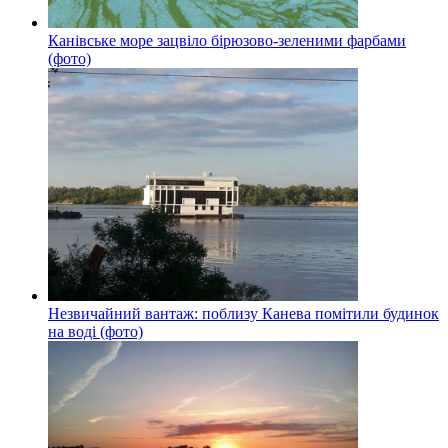
Канівське море зацвіло бірюзово-зеленими фарбами
(фото)
Незвичайний вантаж: поблизу Канева помітили будинок
на воді (фото)