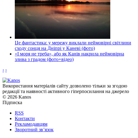
Це фантастика: у мережу виклали неймовірні світлини
сходу сонця на Дніпрі у Каневі (фото)
«І моря не треба», або як Канів накрила неймовірна
злива з градом (фото+відео)
‹
›
Використання матеріалів сайту дозволено тільки за згодою
редакції та наявності активного гіперпосилання на джерело
© 2026 Kanos
Підписка
RSS
Контакти
Рекламодавцям
Зворотний зв’язок