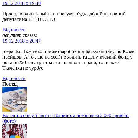
19.12.2018 о 19:40
Просидів один термін чи прогуляв будь добрий шановний
депутате на П Е Н С І Ю
Відповіcти
депутат
сказав:
19.12.2018 о 20:47
Stepantsi- Ткаченко премію заробив від Батьківщини, що Козак
пройшов. А то , що на сесії не ходить та депутатський фонд у
розмірі 250 тис. грн тратить на ліво-направо, то це вже
Ткаченка не турбує
Відповіcти
Погляд
Восени в обігу з’явиться банкнота номіналом 2 000 гривень
(фото)