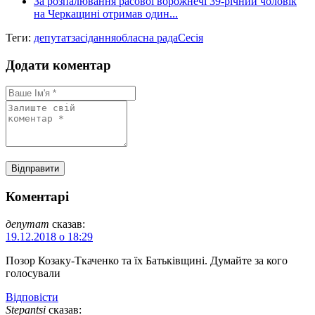
За розпалювання расової ворожнечі 39-річний чоловік
на Черкащині отримав один...
Теги:
депутат
засідання
обласна рада
Сесія
Додати коментар
Коментарі
депутат
сказав:
19.12.2018 о 18:29
Позор Козаку-Ткаченко та їх Батьківщині. Думайте за кого
голосували
Відповіcти
Stepantsi
сказав: