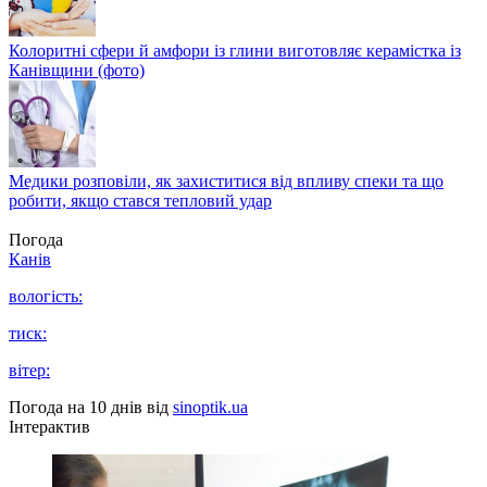
Колоритні сфери й амфори із глини виготовляє керамістка із
Канівщини (фото)
Медики розповіли, як захиститися від впливу спеки та що
робити, якщо стався тепловий удар
Погода
Канів
вологість:
тиск:
вітер:
Погода на 10 днів від
sinoptik.ua
Інтерактив