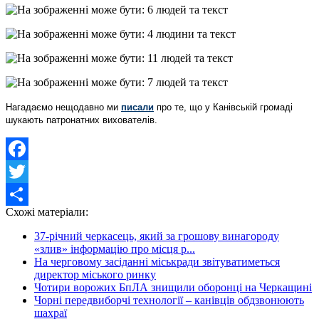
Нагадаємо нещодавно ми
писали
про те, що у Канівській громаді
шукають патронатних вихователів.
Facebook
Twitter
Схожі матеріали:
Share
37-річний черкасець, який за грошову винагороду
«злив» інформацію про місця р...
На черговому засіданні міськради звітуватиметься
директор міського ринку
Чотири ворожих БпЛА знищили оборонці на Черкащині
Чорні передвиборчі технології – канівців обдзвонюють
шахраї