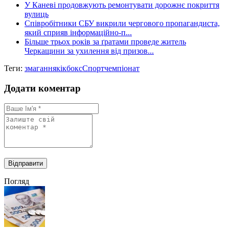
У Каневі продовжують ремонтувати дорожнє покриття
вулиць
Співробітники СБУ викрили чергового пропагандиста,
який сприяв інформаційно-п...
Більше трьох років за ґратами проведе житель
Черкащини за ухилення від призов...
Теги:
змагання
кікбокс
Спорт
чемпіонат
Додати коментар
Погляд