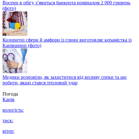
Восени в обігу з’явиться банкнота номіналом 2 000 гривень
(фото)
Колоритні сфери й амфори із глини виготовляє керамістка із
Канівщини (фото)
Медики розповіли, як захиститися від впливу спеки та що
робити, якщо стався тепловий удар
Погода
Канів
вологість:
тиск:
вітер: