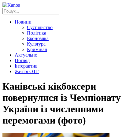
Новини
Суспільство
Політика
Економіка
Культура
Кримінал
Актуально
Погляд
Інтерактив
Життя ОТГ
Канівські кікбоксери
повернулися із Чемпіонату
України із численними
перемогами (фото)