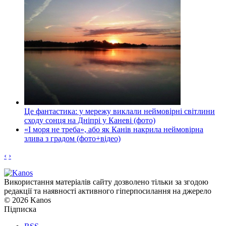
Це фантастика: у мережу виклали неймовірні світлини
сходу сонця на Дніпрі у Каневі (фото)
«І моря не треба», або як Канів накрила неймовірна
злива з градом (фото+відео)
‹
›
Використання матеріалів сайту дозволено тільки за згодою
редакції та наявності активного гіперпосилання на джерело
© 2026 Kanos
Підписка