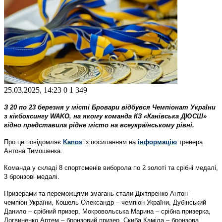
25.03.2025, 14:23
0
1 349
З 20 по 23 березня у місті Бровари відбувся Чемпіонат України
з кікбоксингу WAKO, на якому команда КЗ «Канівська ДЮСШ»
гідно представила рідне місто на всеукраїнському рівні.
Про це повідомляє
Kanos
із посиланням на
інформацію
тренера
Антона Тимошенка.
Команда у складі 8 спортсменів виборола по 2 золоті та срібні медалі,
3 бронзові медалі.
Призерами та переможцями змагань стали Діхтяренко Антон –
чемпіон України, Кошель Олександр – чемпіон України, Дубінський
Данило – срібний призер, Мокровольська Марина – срібна призерка,
Логвиненко Артем – бронзовий призер, Скиба Каміла – бронзова