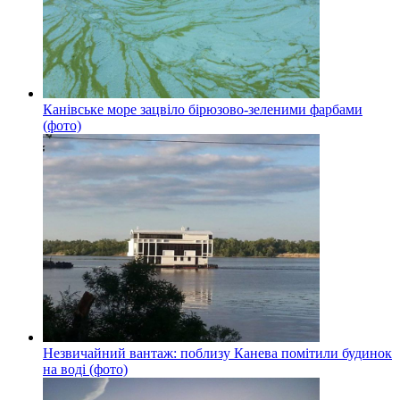
Канівське море зацвіло бірюзово-зеленими фарбами
(фото)
Незвичайний вантаж: поблизу Канева помітили будинок
на воді (фото)