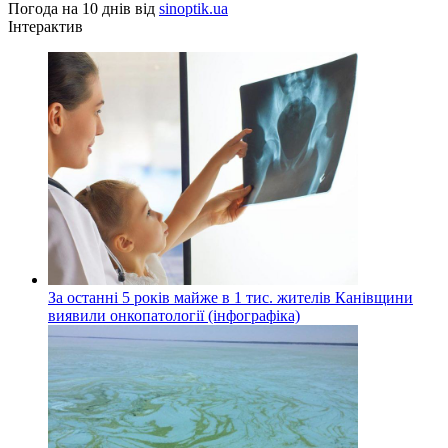
Погода на 10 днів від
sinoptik.ua
Інтерактив
За останні 5 років майже в 1 тис. жителів Канівщини
виявили онкопатології (інфографіка)