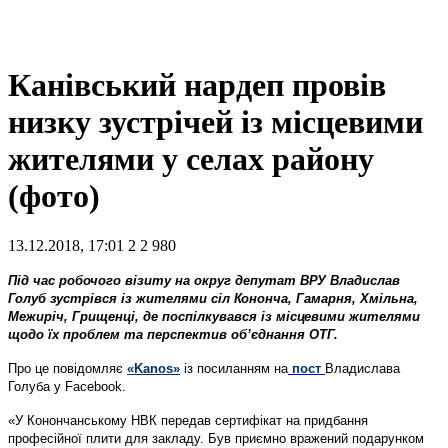
Канівський нардеп провів
низку зустрічей із місцевими
жителями у селах району
(фото)
13.12.2018, 17:01
2
2 980
Під час робочого візиту на округ депутат ВРУ Владислав
Голуб зустрівся із жителями сіл Кононча, Гамарня, Хмільна,
Межиріч, Грищенці, де поспілкувався із місцевими жителями
щодо їх проблем та перспектив об’єднання ОТГ.
Про це повідомляє
«Kanos»
із посиланням на
пост
Владислава
Голуба у Facebook.
«У Конончанському НВК передав сертифікат на придбання
професійної плити для закладу. Був приємно вражений подарунком