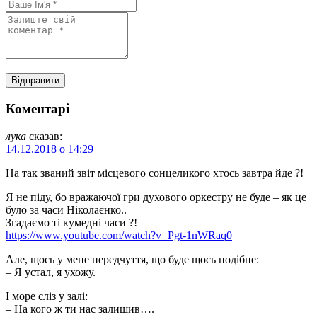
Коментарі
лука
сказав:
14.12.2018 о 14:29
На так званий звіт місцевого сонцеликого хтось завтра йде ?!
Я не піду, бо вражаючої гри духового оркестру не буде – як це
було за часи Ніколаєнко..
Згадаємо ті кумедні часи ?!
https://www.youtube.com/watch?v=Pgt-1nWRaq0
Але, щось у мене передчуття, що буде щось подібне:
– Я устал, я ухожу.
І море сліз у залі:
– На кого ж ти нас залишив….