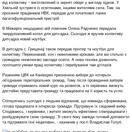
від колективу – виготовлений із зернят оберіг у вигляді підков. У
Хмільній зустрівся із освітянами, іншими жителями села. Там, на
прохання працівників НВК, передав для початкової ланки
багатофункціональний пристрій.
В Межирічі нещодавно мій помічник Олена Радченко передала
твердопаливний котел для дитсадка. Сьогодні ж вручив колективу
дитсадка новий ноутбук.
В дитсадок с. Грищенці також передав прінтер та ноутбук для
колективу. Переконаний, хоч і невеликими кроками, але ми спільно з
громадою оновлюємо заклади освіти. А нова техніка дозволить
поліпшити умови праці колективу і перебування там дітлахів.
Рішенням ЦВК на Канівщині призначено вибори до чотирьох
об’єднаних територіальних громад. Тому після проведення виборів
громади отримають новий курс на розвиток, а їх керівники зможуть
достойно представити громаду та працювати на її користь та успіх.
Спілкуючись сьогодні з людьми відзначив, що команда сформована,
готова працювати в інтересах громади. Підтримую їх свідомий вибір.
Сподіваюсь, і керівники, і жителі зможуть ефективно співпрацювати і
розбудовувати свою громаду. Зі свого боку завжди готовий допомогти
та підтримати їхні ініціативи», - зазначив у пості Владислав Голуб.