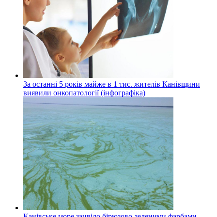
За останні 5 років майже в 1 тис. жителів Канівщини
виявили онкопатології (інфографіка)
Канівське море зацвіло бірюзово-зеленими фарбами