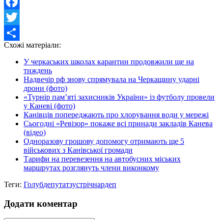
Facebook
Twitter
Схожі матеріали:
Share
У черкаських школах карантин продовжили ще на
тиждень
Надвечір рф знову спрямувала на Черкащину ударні
дрони (фото)
«Турнір пам’яті захисників України» із футболу провели
у Каневі (фото)
Канівців попереджають про хлорування води у мережі
Сьогодні «Ревізор» покаже всі принади закладів Канева
(відео)
Одноразову грошову допомогу отримають ще 5
військових з Канівської громади
Тарифи на перевезення на автобусних міських
маршрутах розглянуть члени виконкому
Теги:
Голуб
депутат
зустріч
нардеп
Додати коментар