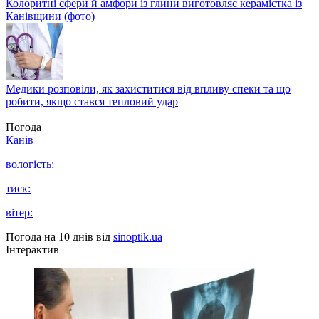
Колоритні сфери й амфори із глини виготовляє керамістка із
Канівщини (фото)
Медики розповіли, як захиститися від впливу спеки та що
робити, якщо стався тепловий удар
Погода
Канів
вологість:
тиск:
вітер:
Погода на 10 днів від
sinoptik.ua
Інтерактив