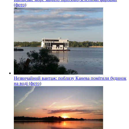
(фото)
Незвичайний вантаж: поблизу Канева помітили будинок
на воді (фото)