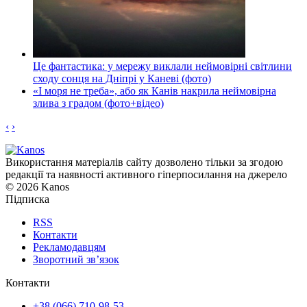
Це фантастика: у мережу виклали неймовірні світлини
сходу сонця на Дніпрі у Каневі (фото)
«І моря не треба», або як Канів накрила неймовірна
злива з градом (фото+відео)
‹
›
Використання матеріалів сайту дозволено тільки за згодою
редакції та наявності активного гіперпосилання на джерело
© 2026 Kanos
Підписка
RSS
Контакти
Рекламодавцям
Зворотний зв’язок
Контакти
+38 (066) 710-98-53