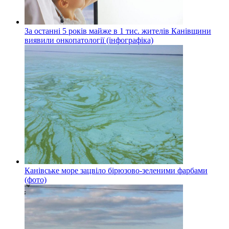
За останні 5 років майже в 1 тис. жителів Канівщини
виявили онкопатології (інфографіка)
Канівське море зацвіло бірюзово-зеленими фарбами
(фото)