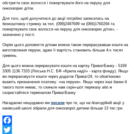
обстригти своє волосся і пожертвувати його на перуку для
онкохворих діток.
Для того, щоб долучитися до акції потрібно записатись на
безкоштовну стрижку за тел. (099)2497699 чи (066)1760294 та
пожертвувати своє волосся на перуку для онкохворих діток», -
зазначено у пості.
Окрім цього допомогти діткам можна також перерахувавши кошти на
виготовлення перуки, адже її вартість становить більше 4-х тисяч
гривень.
Для цього можна перерахувати кошти на картку ПриватБанку - 5169
3305 1136 7333 (Ліпська Н.С. БФ «Крила надії» - карта фонду). Якщо
ви перераховуєте кошти через додаток Приват24, то обов'язково
вкажіть призначення платежу: «на перуки». Якщо через інші банки й
такого поля немає, то скиньте нам скрін-шот переказу або ж
скористайтеся терміналом ПриватБанку.
Нагадаємо нещодавно ми
писали
про те, що на благодійній акції у
канівській школі зібрали для онкохворої дитини більше 13 тис.грн.
Facebook