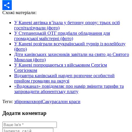
Twitter
Схожі матеріали:
Share
У Каневі автівка в’їхала у бетонну опору: трьох осіб
госпіталізували (фото)
У Степанецькій ОТГ придбали обладнання для
громадської майстерні (фото)
У Каневі розіграли всеукраїнський турнір із волейболу
(фото)
Діти канівських захисників завітали на свято до Святого
Миколая (фото)
У Каневі попрощаються з військовим Сергієм
Сергієнком
Відзавтра канівський нардеп розпочне особистий
прийом громадян на окрузі
«Водоканал» повідомляє про намір змінити тарифи та
запровадити абонентську плату
Теги:
збір
онкохворі
Сакура
салон краси
Додати коментар