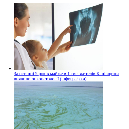
За останні 5 років майже в 1 тис. жителів Канівщини
виявили онкопатології (інфографіка)