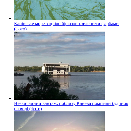
Канівське море зацвіло бірюзово-зеленими фарбами
(фото)
Незвичайний вантаж: поблизу Канева помітили будинок
на воді (фото)