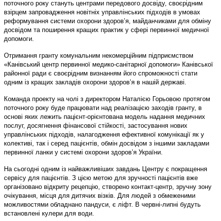
поточного року стануть центрами передового досвіду, своєрідним
взірцем запровадження новітніх управлінських підходів в умовах
реформування системи охорони здоров’я, майданчиками для обміну
досвідом та поширення кращих практик у сфері первинної медичної
допомоги.
Отримання гранту комунальним некомерційним підприємством
«Канівський центр первинної медико-санітарної допомоги» Канівської
районної ради є своєрідним визнанням його спроможності стати
одним із кращих закладів охорони здоров’я в нашій державі.
Команда проекту на чолі з директором Наталією Горьовою протягом
поточного року буде працювати над реалізацією заходів гранту, в
основі яких лежить пацієнт-орієнтована модель надання медичних
послуг, досягнення фінансової стійкості, застосування нових
управлінських підходів, налагодження ефективної комунікації як у
колективі, так і серед пацієнтів, обмін досвідом з іншими закладами
первинної ланки у системі охорони здоров’я України.
На сьогодні одним із найважливіших завдань Центру є покращення
сервісу для пацієнтів. З цією метою для зручності пацієнтів вже
організовано відкриту рецепцію, створено контакт-центр, зручну зону
очікування, місця для дитячих візків. Для людей з обмеженими
можливостями обладнано пандуси, є ліфт. В червні-липні будуть
встановлені кулери для води.