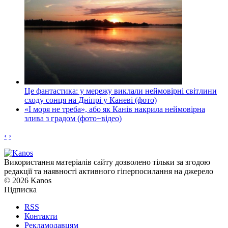
Це фантастика: у мережу виклали неймовірні світлини
сходу сонця на Дніпрі у Каневі (фото)
«І моря не треба», або як Канів накрила неймовірна
злива з градом (фото+відео)
‹
›
Використання матеріалів сайту дозволено тільки за згодою
редакції та наявності активного гіперпосилання на джерело
© 2026 Kanos
Підписка
RSS
Контакти
Рекламодавцям