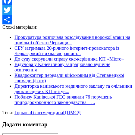
Facebook
Twitter
Схожі матеріали:
Share
Прокуратура розпочала розслідування ворожої атаки на
цивільні об’єкти Черкащи...
СБУ затримала 20-річного інтернет-провокатора із
Черкас, який вихваляв рашист...
До суду скерували справу екс-керівника КП «Місто»
Відучора у Каневі знову запрацювало вуличне
освітлення
Квадрокоптер передали військовим від Степанецької
громади (фото)
Директорка канівського медичного закладу та очільники
двох місцевих КП звітув...
Поблизу Канівської ГЕС виявили 76 порушень
природоохоронного законодавства – ...
Теги:
Горьова
Грант
медицина
ЦПМСД
Додати коментар