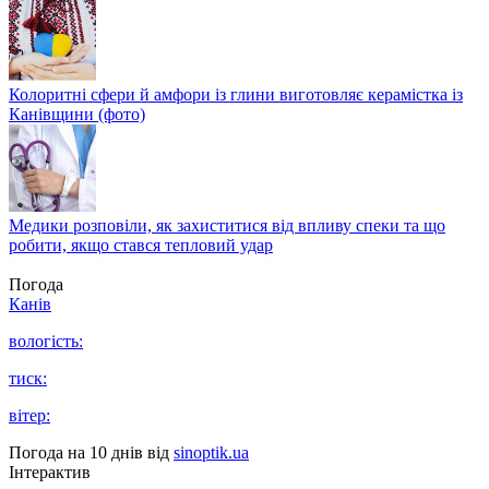
Колоритні сфери й амфори із глини виготовляє керамістка із
Канівщини (фото)
Медики розповіли, як захиститися від впливу спеки та що
робити, якщо стався тепловий удар
Погода
Канів
вологість:
тиск:
вітер:
Погода на 10 днів від
sinoptik.ua
Інтерактив