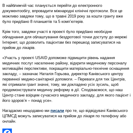
В найближчій час планується перейти до електронного
документообігу, впровадити міжнародні клінічні протоколи. Все це
можливо завдяки тому, що в травні 2019 року за кошти гранту вже
було придбано 8 планшетів та 5 комп’ютерів.
Крім того, завдяки участі в проекті було придбано необхідне
обладнання для облаштування бездротової точки доступу до мережі
Інтернет, що дозволить пацієнтам без перешкод записуватися на
прийом до лікарів.
«Участь у проекті USAID допоможе підвищити рівень надання
медичних послуг населенню району, відкрити медичному персоналу
мотиваційні перспективи, покращити матеріально-технічне оснащення
закладу, – зазначає Наталія Горьова, директор Канівського центру
первинної медико-санітарної допомоги. – Переваги для тих Центрів,
які отримали грант значні, тому, ми докладено усіх зусиль, щоб
продемонструвати медичну реформу в дії. Сподіваємося, що наш
Центр стане взірцем сучасного медичного закладу, для якого пацієнт і
його здоров’я – понад усе».
Нагадаємо нещодавно ми
писали
про те, що відвідувачі Канівського
ЦПМСД можуть записуватися на прийом до лікаря по телефону або
онлайн.