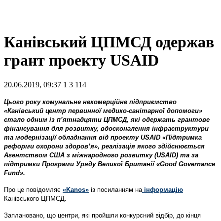
Канівський ЦПМСД одержав
грант проекту USAID
20.06.2019, 09:37
1
3 114
Цього року комунальне некомерційне підприємство
«Канівський центр первинної медико-санітарної допомоги»
стало одним із п’ятнадцяти ЦПМСД, які одержать грантове
фінансування для розвитку, вдосконалення інфраструктури
та модернізації обладнання від проекту USAID «Підтримка
реформи охорони здоров’я», реалізація якого здійснюється
Агентством США з міжнародного розвитку (USAID) та за
підтримки Програми Уряду Великої Британії «Good Governance
Fund».
Про це повідомляє
«Kanos»
із посиланням на
інформацію
Канівського ЦПМСД.
Заплановано, що центри, які пройшли конкурсний відбір, до кінця