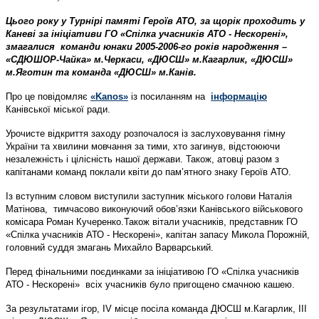
Цього року у Турнірі памяті Героїв АТО, за щорік проходить у
Каневі за ініціативи ГО «Спілка учасників АТО - Нескорені»,
змагалися команди юнаки 2005-2006-го років народження –
«СДЮШОР-Чайка» м.Черкаси, «ДЮСШ» м.Кагарлик, «ДЮСШ»
м.Яготин та команда «ДЮСШ» м.Канів.
Про це повідомляє
«Kanos»
із посиланням на
інформацію
Канівської міської ради.
Урочисте відкриття заходу розпочалося із заслуховування гімну
України та хвилини мовчання за тими, хто загинув, відстоюючи
незалежність і цілісність нашої держави. Також, атовці разом з
капітанами команд поклали квіти до пам’ятного знаку Героїв АТО.
Із вступним словом виступили заступник міського голови Наталія
Матінова, тимчасово виконуючий обов’язки Канівського військового
комісара Роман Кучеренко.Також вітали учасників, представник ГО
«Спілка учасників АТО - Нескорені», капітан запасу Микола Порожній,
головний суддя змагань Михайло Варварський.
Перед фінальними поєдинками за ініціативою ГО «Спілка учасників
АТО - Нескорені» всіх учасників було пригощено смачною кашею.
За результатами ігор, IV місце посіла команда ДЮСШ м.Кагарлик, ІІІ