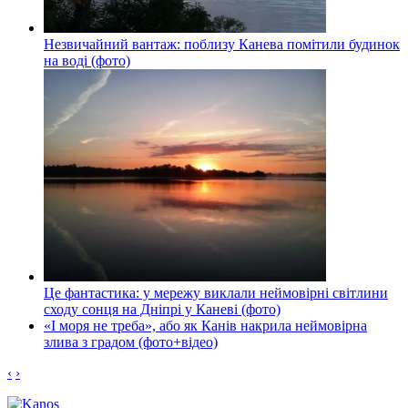
Незвичайний вантаж: поблизу Канева помітили будинок
на воді (фото)
Це фантастика: у мережу виклали неймовірні світлини
сходу сонця на Дніпрі у Каневі (фото)
«І моря не треба», або як Канів накрила неймовірна
злива з градом (фото+відео)
‹
›