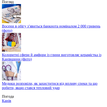
Погляд
Восени в обігу з’явиться банкнота номіналом 2 000 гривень
(фото)
Колоритні сфери й амфори із глини виготовляє керамістка із
Канівщини (фото)
Медики розповіли, як захиститися від впливу спеки та що
робити, якщо стався тепловий удар
Погода
Канів