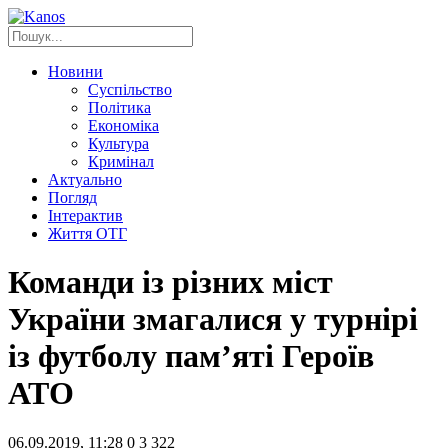
Новини
Суспільство
Політика
Економіка
Культура
Кримінал
Актуально
Погляд
Інтерактив
Життя ОТГ
Команди із різних міст
України змагалися у турнірі
із футболу пам’яті Героїв
АТО
06.09.2019, 11:28
0
3 322