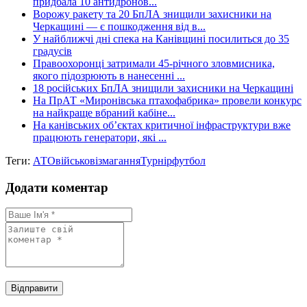
придбала 10 антидронов...
Ворожу ракету та 20 БпЛА знищили захисники на
Черкащині — є пошкодження від в...
У найближчі дні спека на Канівщині посилиться до 35
градусів
Правоохоронці затримали 45-річного зловмисника,
якого підозрюють в нанесенні ...
18 російських БпЛА знищили захисники на Черкащині
На ПрАТ «Миронівська птахофабрика» провели конкурс
на найкраще вбраний кабіне...
На канівських об’єктах критичної інфраструктури вже
працюють генератори, які ...
Теги:
АТО
військові
змагання
Турнір
футбол
Додати коментар