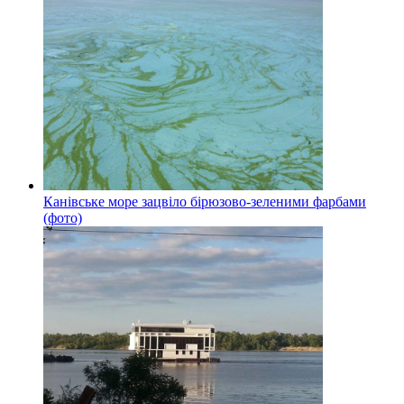
Канівське море зацвіло бірюзово-зеленими фарбами
(фото)