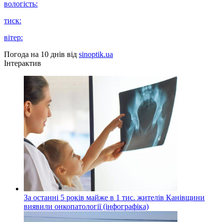
вологість:
тиск:
вітер:
Погода на 10 днів від
sinoptik.ua
Інтерактив
За останні 5 років майже в 1 тис. жителів Канівщини
виявили онкопатології (інфографіка)