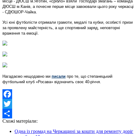
місце - ДЮСШ м.Яготин, «срібло» взяли господарі змагань – команда
ДЮСШ м.Канів, а почесне перше місце завоювали цього року черкасці
- СДЮШОР-Чайка.
Усі юні футболісти отримали грамоти, медалі та кубки, особисті призи
за проявлену майстерність, а ще спортивний заряд, неповторні
враження та емоції.
Нагадаємо нещодавно ми
писали
про те, що степанецький
футбольний клуб «Росава» відзначить своє 40-річчя.
Facebook
Twitter
Схожі матеріали:
Share
Одна із громад на Черкащині за кошти для ремонту доріг