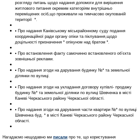
розгляду питань щодо надання допомоги для вирішення
житлового питання окремим категоріям внутрішньо
переміщених осіб,що проживали на тимчасово окупованій
території *.
• Про надання Канівському міськрайонному суду подання
координаційної ради органу опіки та піклування,щодо
доцільності призначення * опікуном над братом *.
• Про встановлення факту самочинно встановленого об’єкта
зовнішньої реклами.
• Про надання згоди на дарування будинку №* та земельної
ділянки по вулиці.
• Про надання згоди на укладання договору купівлі- продажу
будинку №* та земельної ділянки по вулиці Шевченка в місті
Каневі Черкаського району Черкаської області.
• Про надання згоди на дарування части квартири №* по вулиці
Шевченка буд. * в місті Каневі Черкаського району Черкаської
області.
Нагадаємо нещодавно ми
писали
про те, що користування