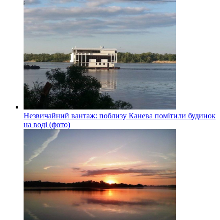
Незвичайний вантаж: поблизу Канева помітили будинок
на воді (фото)