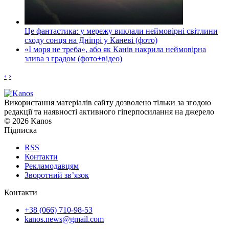
Це фантастика: у мережу виклали неймовірні світлини
сходу сонця на Дніпрі у Каневі (фото)
«І моря не треба», або як Канів накрила неймовірна
злива з градом (фото+відео)
‹
›
Використання матеріалів сайту дозволено тільки за згодою
редакції та наявності активного гіперпосилання на джерело
© 2026 Kanos
Підписка
RSS
Контакти
Рекламодавцям
Зворотний зв’язок
Контакти
+38 (066) 710-98-53
kanos.news@gmail.com