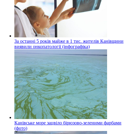
За останні 5 років майже в 1 тис. жителів Канівщини
виявили онкопатології (інфографіка)
Канівське море зацвіло бірюзово-зеленими фарбами
(фото)