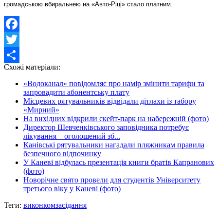
громадською вбиральнею на «Авто-Ріці» стало платним.
Facebook
Twitter
Схожі матеріали:
Share
«Водоканал» повідомляє про намір змінити тарифи та
запровадити абонентську плату
Місцевих рятувальників відвідали дітлахи із табору
«Мирний»
На вихідних відкрили скейт-парк на набережній (фото)
Директор Шевченківського заповідника потребує
лікування – оголошений зб...
Канівські рятувальники нагадали пляжникам правила
безпечного відпочинку
У Каневі відбулась презентація книги братів Капранових
(фото)
Новорічне свято провели для студентів Університету
третього віку у Каневі (фото)
Теги:
виконком
засідання