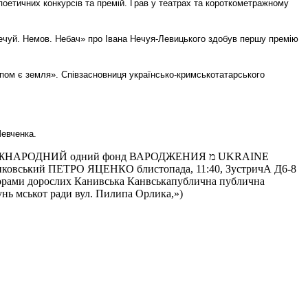
 поетичних конкурсів та премій. Грав у театрах та короткометражному
«Нечуй. Немов. Небач» про Івана Нечуя-Левицького здобув першу премію
опом є земля». Співзасновниця українсько-кримськотатарського
Шевченка.