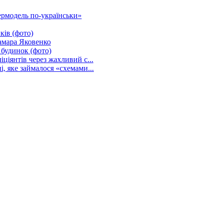
ермодель по-українськи»
ків (фото)
Тамара Яковенко
 будинок (фото)
іянтів через жахливий с...
 яке займалося «схемами...