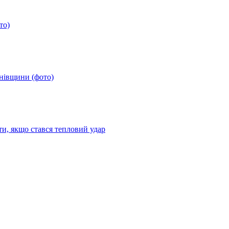
то)
анівщини (фото)
ти, якщо стався тепловий удар