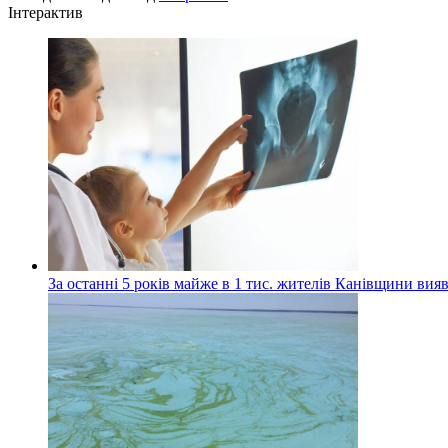
Інтерактив
За останні 5 років майже в 1 тис. жителів Канівщини вияв