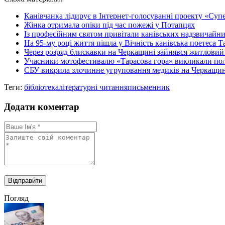
Share
Канівчанка лідирує в Інтернет-голосуванні проекту «Суп
Жінка отримала опіки під час пожежі у Потапцях
Із професійним святом привітали канівських надзвичайни
На 95-му році життя пішла у Вічність канівська поетеса 
Через розряд блискавки на Черкащині зайнявся житловий
Учасники мотофестивалю «Тарасова гора» викликали поліц
СБУ викрила злочинне угруповання медиків на Черкащині,
Теги:
бібліотека
літературні читання
письменник
Додати коментар
Погляд