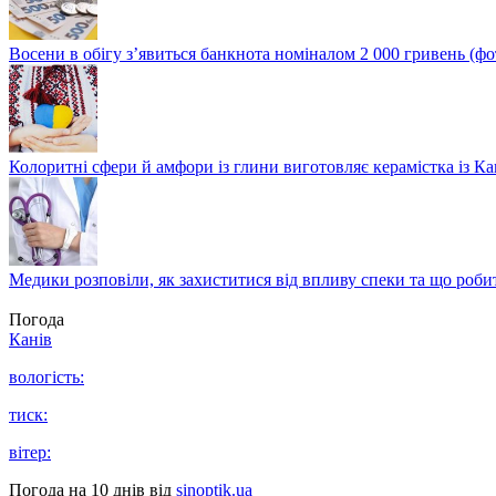
Восени в обігу з’явиться банкнота номіналом 2 000 гривень (фо
Колоритні сфери й амфори із глини виготовляє керамістка із К
Медики розповіли, як захиститися від впливу спеки та що роби
Погода
Канів
вологість:
тиск:
вітер:
Погода на 10 днів від
sinoptik.ua