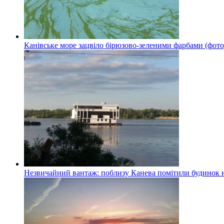
Канівське море зацвіло бірюзово-зеленими фарбами (фото
Незвичайний вантаж: поблизу Канева помітили будинок н