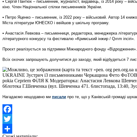
• Сергій Пантюк – письменник, журналіст, видавець, із 2014 року – вій
кіно. Член Національної спілки письменників України.
• Петро Яценко – письменник, із 2022 року – військовий. Автор 14 кни
Міста літератури ЮНЕСКО і ввійшов у шкільну програму.
• Анастасія Левкова – письменниця, редакторка, менеджерка літератур
літературного конкурсу та фестивалю «Кримський інжир / Qırım inciri».
Проєкт реалізується за підтримки Міжнародного фонду «Відродження».
Всіх охочих запрошують долучитися до заходу, який відбудеться 7 листоп
Нагадаємо нещодавно ми
писали
про те, що
у Канівській громаді шука
Facebook
Twitter
Схожі матеріали: