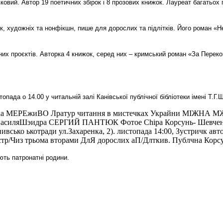
ськовий. Автор 19 поетичних збірок і 8 прозових книжок. Лауреат багатьох
жок, художніх та нонфікшн, пише для дорослих та підлітків. Його роман 
них проєктів. Авторка 4 книжок, серед них – кримський роман «За Перек
ада о 14.00 у читальній залі Канівської публічної бібліотеки імені Т.Г.
ють патронатні родини.