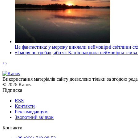
Це фантастика: у мережу виклали неймовірні світлини схо
«І моря не треба», або як Канів накрила неймовірна злива
‹
›
Використання матеріалів сайту дозволено тільки за згодою реда
© 2026 Kanos
Підписка
RSS
Контакти
Рекламодавцям
Зворотний зв’язок
Контакти