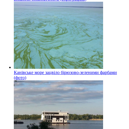
Канівське море зацвіло бірюзово-зеленими фарбами
(фото)