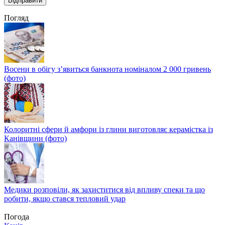
Погляд
Восени в обігу з’явиться банкнота номіналом 2 000 гривень
(фото)
Колоритні сфери й амфори із глини виготовляє керамістка із
Канівщини (фото)
Медики розповіли, як захиститися від впливу спеки та що
робити, якщо стався тепловий удар
Погода