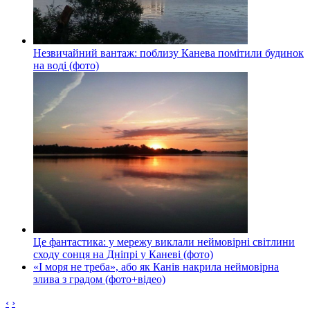
Незвичайний вантаж: поблизу Канева помітили будинок
на воді (фото)
Це фантастика: у мережу виклали неймовірні світлини
сходу сонця на Дніпрі у Каневі (фото)
«І моря не треба», або як Канів накрила неймовірна
злива з градом (фото+відео)
‹
›