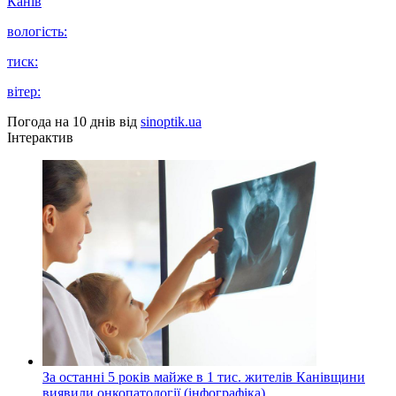
Канів
вологість:
тиск:
вітер:
Погода на 10 днів від
sinoptik.ua
Інтерактив
За останні 5 років майже в 1 тис. жителів Канівщини
виявили онкопатології (інфографіка)