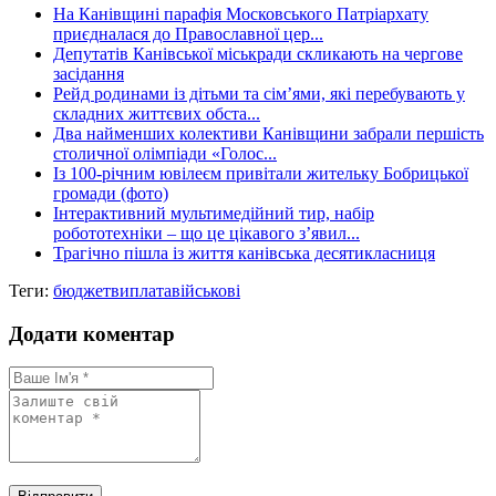
На Канівщині парафія Московського Патріархату
приєдналася до Православної цер...
Депутатів Канівської міськради скликають на чергове
засідання
Рейд родинами із дітьми та сім’ями, які перебувають у
складних життєвих обста...
Два найменших колективи Канівщини забрали першість
столичної олімпіади «Голос...
Із 100-річним ювілеєм привітали жительку Бобрицької
громади (фото)
Інтерактивний мультимедійний тир, набір
робототехніки – що це цікавого з’явил...
Трагічно пішла із життя канівська десятикласниця
Теги:
бюджет
виплата
військові
Додати коментар