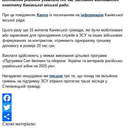
комітету Канівської міської ради.
Про це повідомляє
Kanos
із посиланням на
інформацію
Канівської
міської ради.
Цього разу ще 15 жителів Канівської громади, які були мобілізовані
або зараховані для проходження служби в ЗСУ та інших військових
формуваннях за контрактом, отримають одноразову грошову
допомогу в розмірі 20 тис.грн.
Виплати здійснюють у межах виконання цільової програми
«Підтримки Сил безпеки та оборони України та ветеранів російсько-
української війни на 2025 рік».
Нагадаємо нещодавно ми
писали
про те, що понад пів мільйона
гривень на підтримку ЗСУ зібрали протягом трьох місяців у
Степанецькій громаді.
Facebook
Twitter
Схожі матеріали:
Share