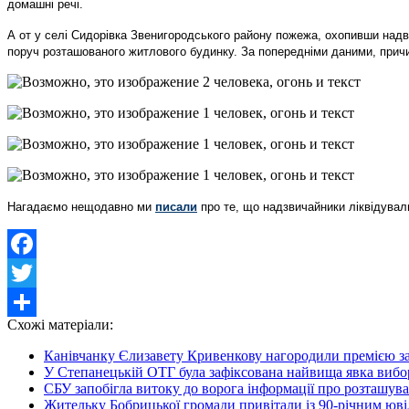
домашні речі.
А от у селі Сидорівка Звенигородського району пожежа, охопивши надві
поруч розташованого житлового будинку. За попередніми даними, прич
Нагадаємо нещодавно ми
писали
про те, що надзвичайники ліквідувал
Facebook
Twitter
Схожі матеріали:
Share
Канівчанку Єлизавету Кривенкову нагородили премією за о
У Степанецькій ОТГ була зафіксована найвища явка виборц
СБУ запобігла витоку до ворога інформації про розташува
Жительку Бобрицької громади привітали із 90-річним юві