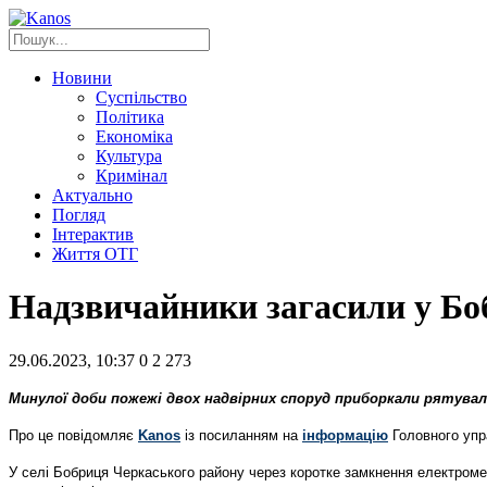
Новини
Суспільство
Політика
Економіка
Культура
Кримінал
Актуально
Погляд
Інтерактив
Життя ОТГ
Надзвичайники загасили у Боб
29.06.2023, 10:37
0
2 273
Минулої доби пожежі двох надвірних споруд приборкали рятува
Про це повідомляє
Kanos
із посиланням на
інформацію
Головного упр
У селі Бобриця Черкаського району через коротке замкнення електроме