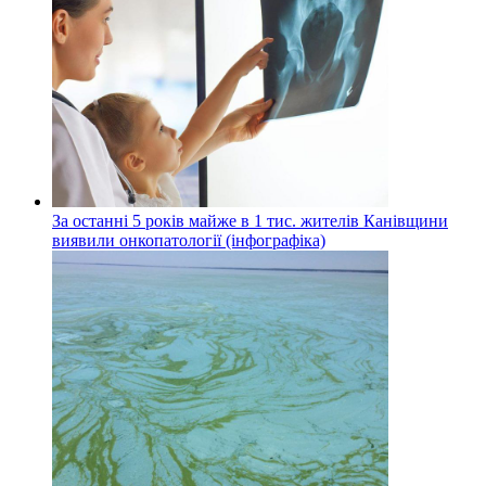
За останні 5 років майже в 1 тис. жителів Канівщини
виявили онкопатології (інфографіка)