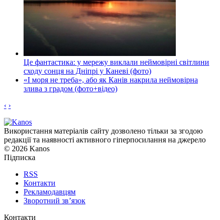
Це фантастика: у мережу виклали неймовірні світлини
сходу сонця на Дніпрі у Каневі (фото)
«І моря не треба», або як Канів накрила неймовірна
злива з градом (фото+відео)
‹
›
Використання матеріалів сайту дозволено тільки за згодою
редакції та наявності активного гіперпосилання на джерело
© 2026 Kanos
Підписка
RSS
Контакти
Рекламодавцям
Зворотний зв’язок
Контакти