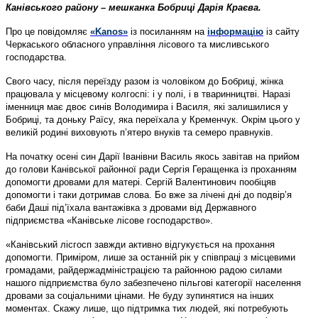
Канівського району – мешканка Бобриці Дарія Краєва.
Про це повідомляє
«Kanos»
із посиланням на
інформацію
із сайту
Черкаського обласного управління лісового та мисливського
господарства.
Свого часу, після переїзду разом із чоловіком до Бобриці, жінка
працювала у місцевому колгоспі: і у полі, і в тваринництві. Наразі
іменниця має двоє синів Володимира і Василя, які залишилися у
Бобриці, та доньку Раїсу, яка переїхала у Кременчук. Окрім цього у
великій родині виховують п’ятеро внуків та семеро правнуків.
На початку осені син Дарії Іванівни Василь якось завітав на прийом
до голови Канівської районної ради Сергія Геращенка із проханням
допомогти дровами для матері. Сергій Валентинович пообіцяв
допомогти і таки дотримав слова. Бо вже за лічені дні до подвір’я
баби Даші під’їхала вантажівка з дровами від Державного
підприємства «Канівське лісове господарство».
«Канівський лісгосп завжди активно відгукується на прохання
допомогти. Приміром, лише за останній рік у співпраці з місцевими
громадами, райдержадміністрацією та районною радою силами
нашого підприємства було забезпечено пільгові категорії населення
дровами за соціальними цінами. Не буду зупинятися на інших
моментах. Скажу лише, що підтримка тих людей, які потребують