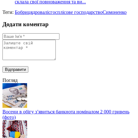
склала свої повноваження та ви...
Теги:
Бобриця
дрова
лісгосп
лісове господарство
Симоненко
Додати коментар
Погляд
Восени в обігу з’явиться банкнота номіналом 2 000 гривень
(фото)