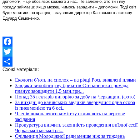
допомоги, – це обов’язок кожного з нас. Не залежно, хто ти і яку
посаду займаєш: якщо можеш чимось зарадити – допоможи. Тоді світ
буде мінятися на краще», - зауважив директор Канівського лісгоспу
Едуард Симоненко.
Facebook
Twitter
Схожі матеріали:
Share
Екологи б’ють на сполох – на річці Рось виявлені плями
Завдяки виробництву брикетів Степанецька громада
планує заощадити 1,5 млн.грн...
Понад 35 гектарів вигоріло за добу на Черкащині (фото)
За вихідні до канівських медиків звернулися одна особа
із пневмонією та 6 осі...
Членів виконавчого комітету скликають на чергове
засідання
Прокуратура вивчить законність проведення виїзної сесії
Черкаської міської ра...
Очільниця Молодіжної ради менше ніж за тиждень