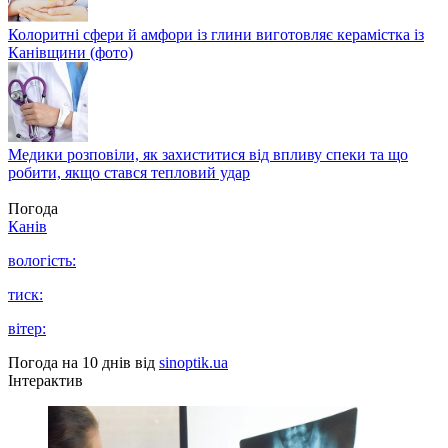
Колоритні сфери й амфори із глини виготовляє керамістка із
Канівщини (фото)
Медики розповіли, як захиститися від впливу спеки та що
робити, якщо стався тепловий удар
Погода
Канів
вологість:
тиск:
вітер:
Погода на 10 днів від
sinoptik.ua
Інтерактив