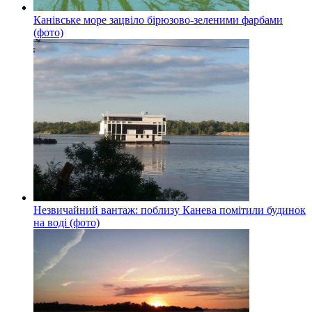
Канівське море зацвіло бірюзово-зеленими фарбами
(фото)
Незвичайний вантаж: поблизу Канева помітили будинок
на воді (фото)