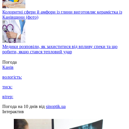
Колоритні сфери й амфори із глини виготовляє керамістка із
Канівщини (фото)
Медики розповіли, як захиститися від впливу спеки та що
робити, якщо стався тепловий удар
Погода
Канів
вологість:
тиск:
вітер:
Погода на 10 днів від
sinoptik.ua
Інтерактив