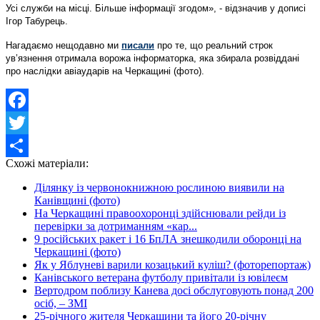
Усі служби на місці. Більше інформації згодом», - відзначив у дописі
Ігор Табурець.
Нагадаємо нещодавно ми
писали
про те, що реальний строк
ув’язнення отримала ворожа інформаторка, яка збирала розвіддані
про наслідки авіаударів на Черкащині (фото).
Facebook
Twitter
Схожі матеріали:
Share
Ділянку із червонокнижною рослиною виявили на
Канівщині (фото)
На Черкащині правоохоронці здійснювали рейди із
перевірки за дотриманням «кар...
9 російських ракет і 16 БпЛА знешкодили оборонці на
Черкащині (фото)
Як у Яблуневі варили козацький куліш? (фоторепортаж)
Канівського ветерана футболу привітали із ювілеєм
Вертодром поблизу Канева досі обслуговують понад 200
осіб, – ЗМІ
25-річного жителя Черкащини та його 20-річну