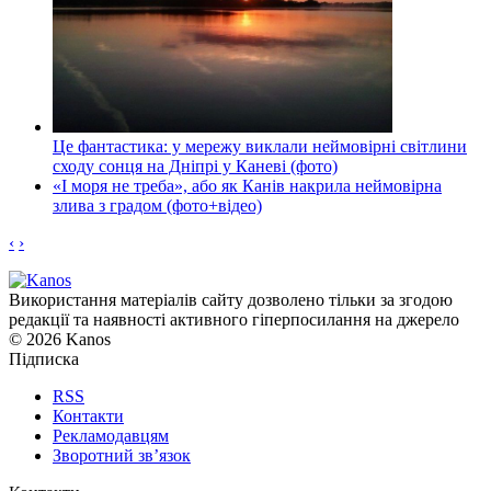
Це фантастика: у мережу виклали неймовірні світлини
сходу сонця на Дніпрі у Каневі (фото)
«І моря не треба», або як Канів накрила неймовірна
злива з градом (фото+відео)
‹
›
Використання матеріалів сайту дозволено тільки за згодою
редакції та наявності активного гіперпосилання на джерело
© 2026 Kanos
Підписка
RSS
Контакти
Рекламодавцям
Зворотний зв’язок