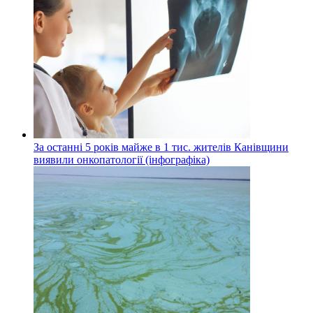
За останні 5 років майже в 1 тис. жителів Канівщини
виявили онкопатології (інфографіка)