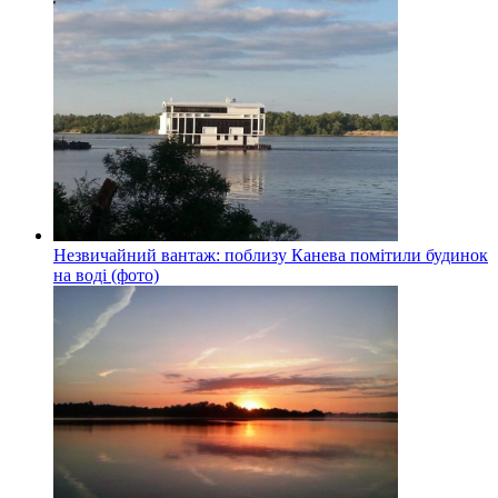
Незвичайний вантаж: поблизу Канева помітили будинок
на воді (фото)