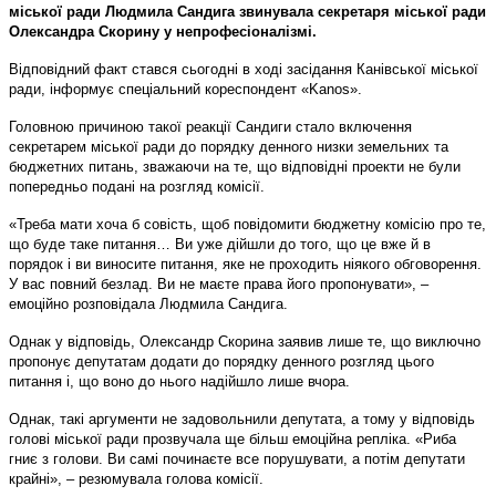
міської ради Людмила Сандига звинувала секретаря міської ради
Олександра Скорину у непрофесіоналізмі.
Відповідний факт стався сьогодні в ході засідання Канівської міської
ради, інформує спеціальний кореспондент «Kanos».
Головною причиною такої реакції Сандиги стало включення
секретарем міської ради до порядку денного низки земельних та
бюджетних питань, зважаючи на те, що відповідні проекти не були
попередньо подані на розгляд комісії.
«Треба мати хоча б совість, щоб повідомити бюджетну комісію про те,
що буде таке питання… Ви уже дійшли до того, що це вже й в
порядок і ви виносите питання, яке не проходить ніякого обговорення.
У вас повний безлад. Ви не маєте права його пропонувати», –
емоційно розповідала Людмила Сандига.
Однак у відповідь, Олександр Скорина заявив лише те, що виключно
пропонує депутатам додати до порядку денного розгляд цього
питання і, що воно до нього надійшло лише вчора.
Однак, такі аргументи не задовольнили депутата, а тому у відповідь
голові міської ради прозвучала ще більш емоційна репліка. «Риба
гниє з голови. Ви самі починаєте все порушувати, а потім депутати
крайні», – резюмувала голова комісії.