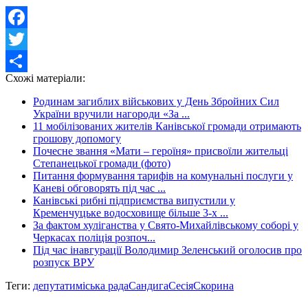
Facebook
Twitter
Схожі матеріали:
Share
Родинам загиблих військових у День Збройних Сил
України вручили нагороди «За ...
11 мобілізованих жителів Канівської громади отримають
грошову допомогу
Почесне звання «Мати – героїня» присвоїли жительці
Степанецької громади (фото)
Питання формування тарифів на комунальні послуги у
Каневі обговорять під час ...
Канівські рибні підприємства випустили у
Кременчуцьке водосховище більше 3-х ...
За фактом хуліганства у Свято-Михайлівському соборі у
Черкасах поліція розпоч...
Під час інавгурації Володимир Зеленський оголосив про
розпуск ВРУ
Теги:
депутати
міська рада
Сандига
Сесія
Скорина