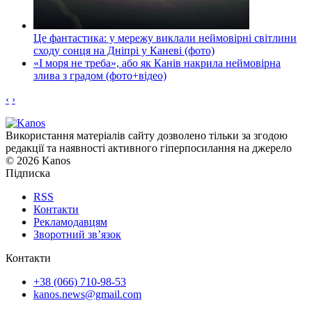
Це фантастика: у мережу виклали неймовірні світлини
сходу сонця на Дніпрі у Каневі (фото)
«І моря не треба», або як Канів накрила неймовірна
злива з градом (фото+відео)
‹
›
Використання матеріалів сайту дозволено тільки за згодою
редакції та наявності активного гіперпосилання на джерело
© 2026 Kanos
Підписка
RSS
Контакти
Рекламодавцям
Зворотний зв’язок
Контакти
+38 (066) 710-98-53
kanos.news@gmail.com