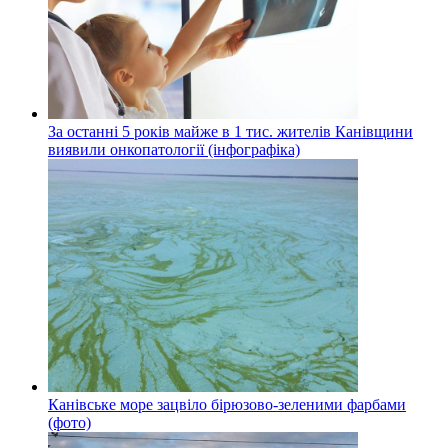
За останні 5 років майже в 1 тис. жителів Канівщини
виявили онкопатології (інфографіка)
Канівське море зацвіло бірюзово-зеленими фарбами
(фото)