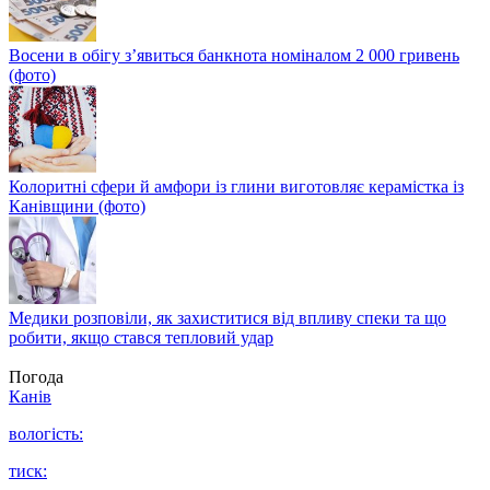
Восени в обігу з’явиться банкнота номіналом 2 000 гривень
(фото)
Колоритні сфери й амфори із глини виготовляє керамістка із
Канівщини (фото)
Медики розповіли, як захиститися від впливу спеки та що
робити, якщо стався тепловий удар
Погода
Канів
вологість:
тиск: