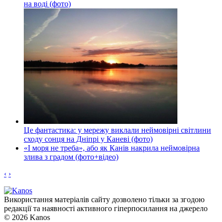
на воді (фото)
Це фантастика: у мережу виклали неймовірні світлини
сходу сонця на Дніпрі у Каневі (фото)
«І моря не треба», або як Канів накрила неймовірна
злива з градом (фото+відео)
‹
›
Використання матеріалів сайту дозволено тільки за згодою
редакції та наявності активного гіперпосилання на джерело
© 2026 Kanos