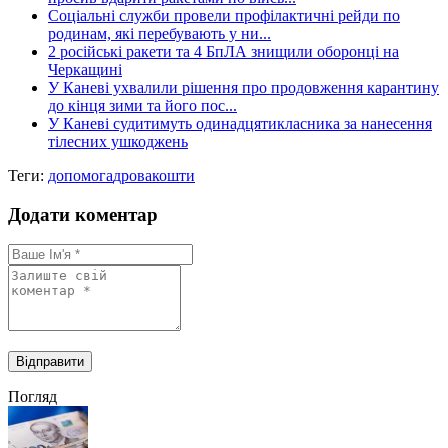
Соціальні служби провели профілактичні рейди по
родинам, які перебувають у ни...
2 російські ракети та 4 БпЛА знищили оборонці на
Черкащині
У Каневі ухвалили рішення про продовження карантину
до кінця зими та його пос...
У Каневі судитимуть одинадцятикласника за нанесення
тілесних ушкоджень
Теги:
допомога
дрова
кошти
Додати коментар
Погляд