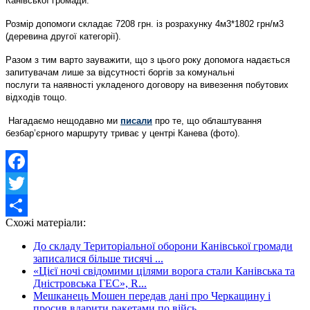
Канівської громади.
Розмір допомоги складає 7208 грн. із розрахунку 4м3*1802 грн/м3
(деревина другої категорії).
Разом з тим варто зауважити, що з цього року допомога надається
запитувачам лише за відсутності боргів за комунальні
послуги та наявності укладеного договору на вивезення побутових
відходів тощо.
Нагадаємо нещодавно ми
писали
про те, що облаштування
безбар’єрного маршруту триває у центрі Канева (фото).
Facebook
Twitter
Схожі матеріали:
Share
До складу Територіальної оборони Канівської громади
записалися більше тисячі ...
«Цієї ночі свідомими цілями ворога стали Канівська та
Дністровська ГЕС», R...
Мешканець Мошен передав дані про Черкащину і
просив вдарити ракетами по війсь...