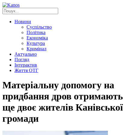
Новини
Суспільство
Політика
Економіка
Культура
Кримінал
Актуально
Погляд
Інтерактив
Життя ОТГ
Матеріальну допомогу на
придбання дров отримають
ще двоє жителів Канівської
громади