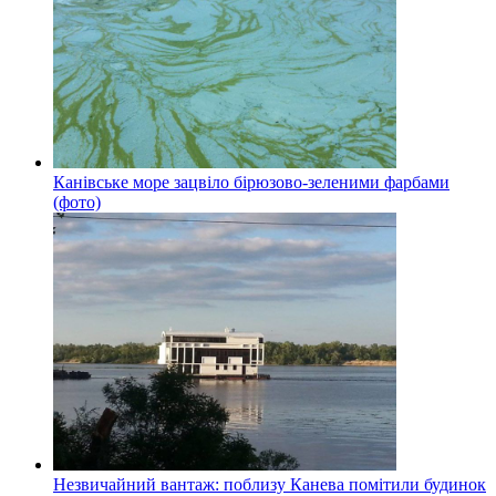
Канівське море зацвіло бірюзово-зеленими фарбами
(фото)
Незвичайний вантаж: поблизу Канева помітили будинок