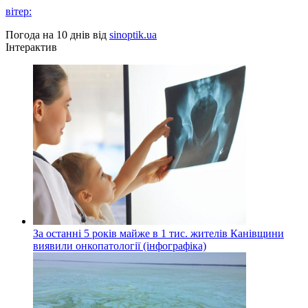
вітер:
Погода на 10 днів від
sinoptik.ua
Інтерактив
За останні 5 років майже в 1 тис. жителів Канівщини
виявили онкопатології (інфографіка)