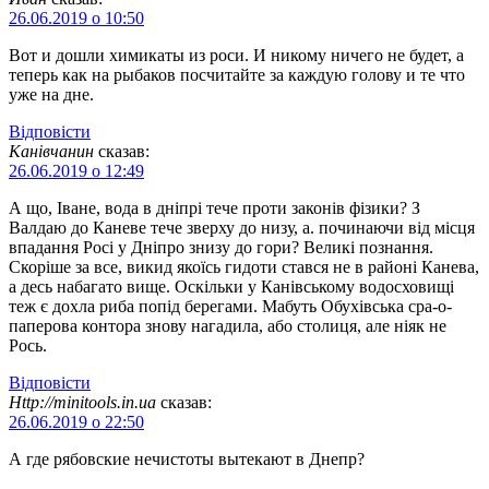
26.06.2019 о 10:50
Вот и дошли химикаты из роси. И никому ничего не будет, а
теперь как на рыбаков посчитайте за каждую голову и те что
уже на дне.
Відповіcти
Канівчанин
сказав:
26.06.2019 о 12:49
А що, Іване, вода в дніпрі тече проти законів фізики? З
Валдаю до Каневе тече зверху до низу, а. починаючи від місця
впадання Росі у Дніпро знизу до гори? Великі познання.
Скоріше за все, викид якоїсь гидоти стався не в районі Канева,
а десь набагато вище. Оскільки у Канівському водосховищі
теж є дохла риба попід берегами. Мабуть Обухівська сра-о-
паперова контора знову нагадила, або столиця, але ніяк не
Рось.
Відповіcти
Http://minitools.in.ua
сказав:
26.06.2019 о 22:50
А где рябовские нечистоты вытекают в Днепр?