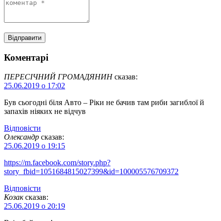
Коментарі
ПЕРЕСІЧНИЙ ГРОМАДЯНИН
сказав:
25.06.2019 о 17:02
Був сьогодні біля Авто – Ріки не бачив там риби загиблої й
запахів ніяких не відчув
Відповіcти
Олександр
сказав:
25.06.2019 о 19:15
https://m.facebook.com/story.php?
story_fbid=1051684815027399&id=100005576709372
Відповіcти
Козак
сказав:
25.06.2019 о 20:19