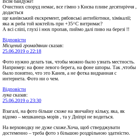
Всім байдуже!
Очистних споруд немає, все гімно з Києва пливе десятиріччя ,
додається
ще канівський екскремент, рябовські антибіотики, хімікалії;
яка ж риба той коктейль при +35^С витримає?
А всі сліпі, глухі і нюх пропав, пиймо далі пиво на березі !!
Відповіcти
Місцевий громадянин
сказав:
25.06.2019 о 22:18
Фото нужно делать так, чтобы можно было узнать местность.
Например: на фоне левого берега, на фоне шпоры. Так ,чтобы
было понятно, что это Канев, а не фотка видранная с
интернета. Фото ни о чем.
Відповіcти
лука
сказав:
25.06.2019 о 23:30
Взагалі, на фото більше схоже на звичайну кільку, яка, як
відомо – мешканець морів , та у Дніпрі не водиться.
На верховодку не дуже схоже.Хоча, щоб стверджувати
достеменно – треба фото з більшою роздрільною здатністю.