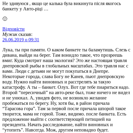
Не здивуюся , якщо це калька була викинута після якогось
банкету у Авто-ріці …
🙂
Відповіcти
Мужик
сказав:
26.06.2019 о 09:31
Лука, ты при памяти. О каком банкете ты баламутишь. Слезь с
дивана, выйди на берег. Там вонидло такое, что прозреешь
вмиг. Куда смотрит наша экология? Это же настоящая травля
днепровской рыбы в глобальных масштабах. Это травля нас с
вами. Люди с детьми не могут покупаться в Днепре.
Некоторые города, слава Богу не Канев, пьют днепровскую
воду. Нужно найти виновных и расстрелять за такую
катастрофу. А ты – банкет. Олух. Вот где тебе пиариться надо.
Второй “пересичный” на авто-реке был, тоже ничего не видел
и не унюхал. А, увидев фото, не возникло желание
пробежаться по берегу. Ну, хотя бы, в район причала
“Тарасова гора”. Там за первой после причала шпорой такое
творится, мама не горюй. Тоже, видимо. после банкета. Есть
предложение выйти с соответствующей петицией на
президента. Начать расследование, найти виновных и
“утопить”. Навсегда. Мож, другим неповадно будет.