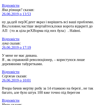
Відповіcти
Яка різниця?
сказав:
26.06.2019 о 13:53
ну да,цей перЗЄдент якраз і вирішить всі ваші проблеми.
Ви,головне,частіше звертайтеся,поки ворота відкриті до
АП（то ж ціла реХВорма під них була）. Наївні.
Відповіcти
лука
сказав:
26.06.2019 о 17:19
У мене не має дивана.
Я , як справжній революціонер, – користуюся лише
деревяними табуретками.
Відповіcти
Сержик
сказав:
26.06.2019 о 10:01
Вчора бачив мертву рибу за 14 етажкою на березі , не так
багато, але було штук 100 вже точно під берегом
Відповіcти
Иван
сказав: