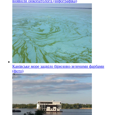
виявили онкопатології (інфографіка)
Канівське море зацвіло бірюзово-зеленими фарбами
(фото)