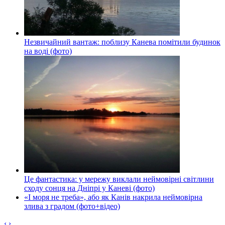
Незвичайний вантаж: поблизу Канева помітили будинок
на воді (фото)
Це фантастика: у мережу виклали неймовірні світлини
сходу сонця на Дніпрі у Каневі (фото)
«І моря не треба», або як Канів накрила неймовірна
злива з градом (фото+відео)
‹
›