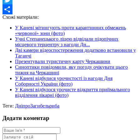
Twitter
Схожі матеріали:
Share
У Каневі мітингують проти карантинних обмежень
«червоної» зони (фото)
Учні Степанецького ліцею відвідали підопічних
місцевого терцентру з нагоди Дн...
Дві камери відеоспостереження додатково встановили у
Таганчі
Презентували туристичну карту Черкащини
Синоптики повідомили, яку погоду очікувати цього
тижня на Черкащині
У Каневі відбулися урочистості із нагоди Дня
Соборності України (фото)
У Каневі відбулося урочисте відкриття приймального
відділення лікарні (фото)
Теги:
Дніпро
Загибель
риба
Додати коментар