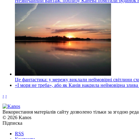
Незвичайний вантаж: поблизу Канева помітили будинок н
Це фантастика: у мережу виклали неймовірні світлини схо
«І моря не треба», або як Канів накрила неймовірна злива
‹
›
Використання матеріалів сайту дозволено тільки за згодою реда
© 2026 Kanos
Підписка
RSS