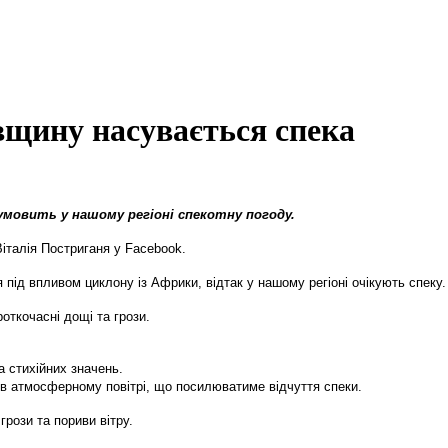
вщину насувається спека
умовить у нашому регіоні спекотну погоду.
Віталія Постриганя у Facebook.
під впливом циклону із Африки, відтак у нашому регіоні очікують спеку. 
откочасні дощі та грози.
а стихійних значень.
в атмосферному повітрі, що посилюватиме відчуття спеки.
рози та пориви вітру.