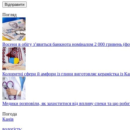
Погляд
Восени в обігу з’явиться банкнота номіналом 2 000 гривень (фо
Колоритні сфери й амфори із глини виготовляє керамістка із К
Медики розповіли, як захиститися від впливу спеки та що роби
Погода
Канів
вологість: