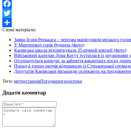
Facebook
Twitter
Схожі матеріали:
Share
Заяви Ігоря Ренькаса – чергова маніпуляція міського голов
У Мартинівці горів будинок (фото)
Канівська школа відсвяткувала 35-річний ювілей (фото)
Військовий капелан Лора Когут зустрілася із дружинами
Оголошується конкурс за зайняття вакантних посад дирек
Понад 4 тонни овочів відправили із Степанецької громад
Депутатів Канівської міськради скликають на продовження
Теги:
метеостанція
Погода
прогноз
спека
Додати коментар