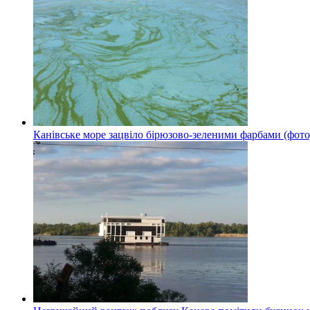
Канівське море зацвіло бірюзово-зеленими фарбами (фото