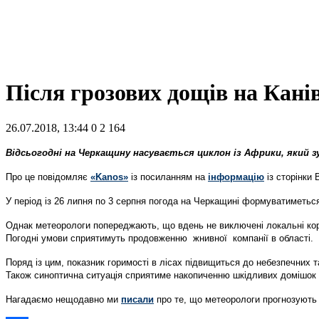
Після грозових дощів на Кані
26.07.2018, 13:44
0
2 164
Відсьогодні на Черкащину насувається циклон із Африки, який з
Про це повідомляє
«Kanos»
із посиланням на
інформацію
із сторінки 
У період із 26 липня по 3 серпня погода на Черкащині формуватиметься 
Однак метеорологи попереджають, що вдень не виключені локальні кор
Погодні умови сприятимуть продовженню жнивної компанії в області.
Поряд із цим, показник горимості в лісах підвищиться до небезпечних т
Також синоптична ситуація сприятиме накопиченню шкідливих домішок 
Нагадаємо нещодавно ми
писали
про те, що метеорологи прогнозують г