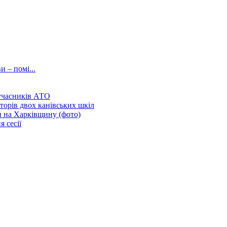
и – помі...
 учасників АТО
торів двох канівських шкіл
и на Харківщину (фото)
 сесії