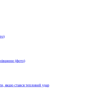
то)
анівщини (фото)
ти, якщо стався тепловий удар