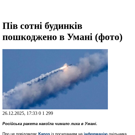
Пів сотні будинків
пошкоджено в Умані (фото)
26.12.2025, 17:33
0
1 299
Російська ракета накоїла чимало лиха в Умані.
Про це повідомляє
Kanos
із посиланням на
інформацію
очільника