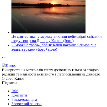
Це фантастика: у мережу виклали неймовірні світлини
сходу сонця на Дніпрі у Каневі (фото)
«І моря не треба», або як Канів накрила неймовірна
злива з градом (фото+відео)
‹
›
Використання матеріалів сайту дозволено тільки за згодою
редакції та наявності активного гіперпосилання на джерело
© 2026 Kanos
Підписка
RSS
Контакти
Рекламодавцям
Зворотний зв’язок