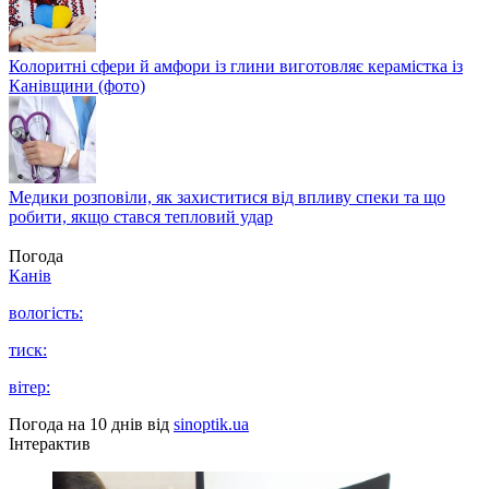
Колоритні сфери й амфори із глини виготовляє керамістка із
Канівщини (фото)
Медики розповіли, як захиститися від впливу спеки та що
робити, якщо стався тепловий удар
Погода
Канів
вологість:
тиск:
вітер:
Погода на 10 днів від
sinoptik.ua
Інтерактив