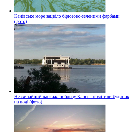
Канівське море зацвіло бірюзово-зеленими фарбами
(фото)
Незвичайний вантаж: поблизу Канева помітили будинок
на воді (фото)