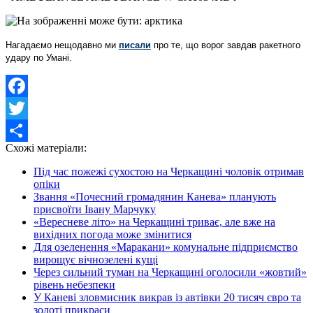
Нагадаємо нещодавно ми
писали
про те, що ворог завдав ракетного
удару по Умані.
Facebook
Twitter
Схожі матеріали:
Share
Під час пожежі сухостою на Черкащині чоловік отримав
опіки
Звання «Почесний громадянин Канева» планують
присвоїти Івану Марчуку
«Вересневе літо» на Черкащині триває, але вже на
вихідних погода може змінитися
Для озеленення «Маракани» комунальне підприємство
вирощує вічнозелені кущі
Через сильний туман на Черкащині оголосили «жовтий»
рівень небезпеки
У Каневі зловмисник викрав із автівки 20 тисяч євро та
золоті прикраси