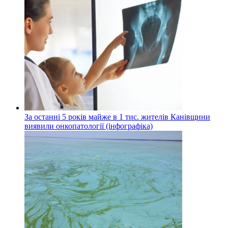
За останні 5 років майже в 1 тис. жителів Канівщини
виявили онкопатології (інфографіка)