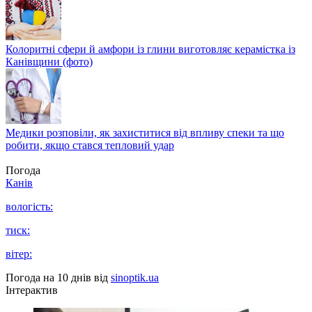
Колоритні сфери й амфори із глини виготовляє керамістка із
Канівщини (фото)
Медики розповіли, як захиститися від впливу спеки та що
робити, якщо стався тепловий удар
Погода
Канів
вологість:
тиск:
вітер:
Погода на 10 днів від
sinoptik.ua
Інтерактив