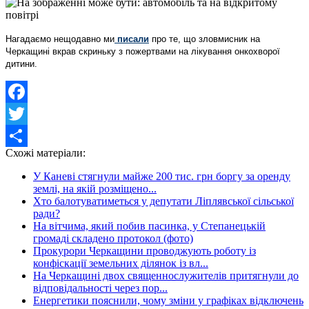
Нагадаємо нещодавно ми
писали
про те, що зловмисник на
Черкащині вкрав скриньку з пожертвами на лікування онкохворої
дитини.
Facebook
Twitter
Схожі матеріали:
Share
У Каневі стягнули майже 200 тис. грн боргу за оренду
землі, на якій розміщено...
Хто балотуватиметься у депутати Ліплявської сільської
ради?
На вітчима, який побив пасинка, у Степанецькій
громаді складено протокол (фото)
Прокурори Черкащини проводжують роботу із
конфіскації земельних ділянок із вл...
На Черкащині двох священнослужителів притягнули до
відповідальності через пор...
Енергетики пояснили, чому зміни у графіках відключень