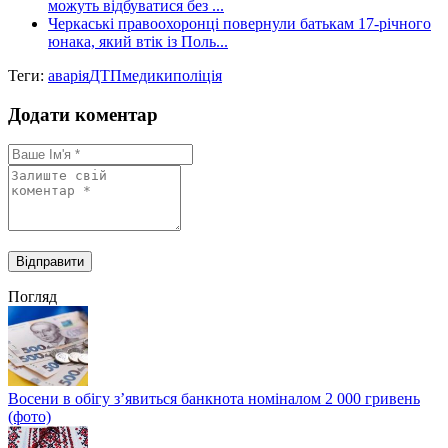
можуть відбуватися без ...
Черкаські правоохоронці повернули батькам 17-річного
юнака, який втік із Поль...
Теги:
аварія
ДТП
медики
поліція
Додати коментар
Погляд
Восени в обігу з’явиться банкнота номіналом 2 000 гривень
(фото)