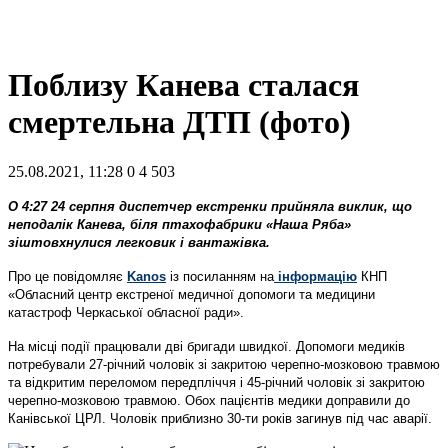
Поблизу Канева сталася
смертельна ДТП (фото)
25.08.2021, 11:28
0
4 503
О 4:27 24 серпня диспетчер екстренки прийняла виклик, що
неподалік Канева, біля птахофабрики «Наша Ряба»
зіштовхнулися легковик і вантажівка.
Про це повідомляє
Kanos
із посиланням на
інформацію
КНП
«Обласний центр екстреної медичної допомоги та медицини
катастроф Черкаської обласної ради».
На місці події працювали дві бригади швидкої. Допомоги медиків
потребували 27-річний чоловік зі закритою черепно-мозковою травмою
та відкритим переломом передпліччя і 45-річний чоловік зі закритою
черепно-мозковою травмою. Обох пацієнтів медики доправили до
Канівської ЦРЛ. Чоловік приблизно 30-ти років загинув під час аварії.