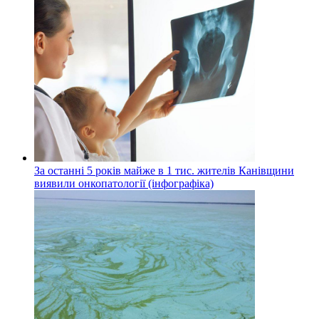
За останні 5 років майже в 1 тис. жителів Канівщини
виявили онкопатології (інфографіка)