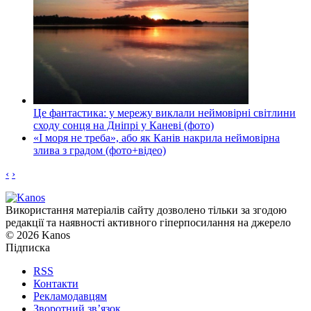
Це фантастика: у мережу виклали неймовірні світлини
сходу сонця на Дніпрі у Каневі (фото)
«І моря не треба», або як Канів накрила неймовірна
злива з градом (фото+відео)
‹
›
Використання матеріалів сайту дозволено тільки за згодою
редакції та наявності активного гіперпосилання на джерело
© 2026 Kanos
Підписка
RSS
Контакти
Рекламодавцям
Зворотний зв’язок