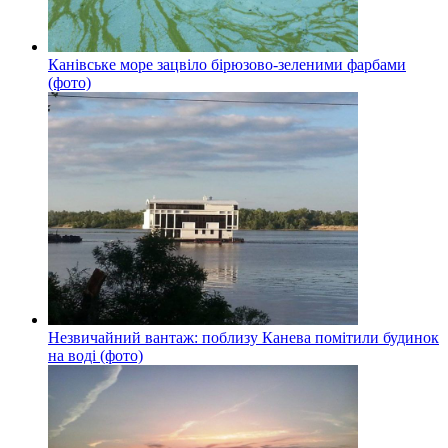
Канівське море зацвіло бірюзово-зеленими фарбами
(фото)
Незвичайний вантаж: поблизу Канева помітили будинок
на воді (фото)