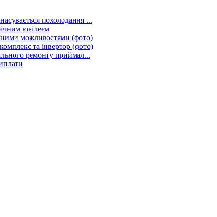
асувається похолодання ...
річним ювілеєм
ичними можливостями (фото)
омплекс та інвертор (фото)
ального ремонту приймал...
виплати