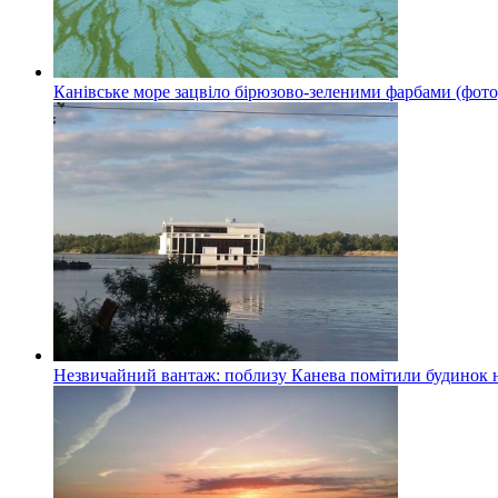
Канівське море зацвіло бірюзово-зеленими фарбами (фото
Незвичайний вантаж: поблизу Канева помітили будинок н