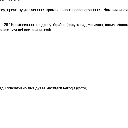
ької області.
обу, причетну до вчинення кримінального правопорушення. Ним виявився 3
ст. 297 Кримінального кодексу України (наруга над могилою, іншим місц
влюються всі обставини події.
ади оперативно ліквідував наслідки негоди (фото).