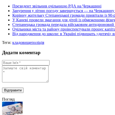
Президент звільнив очільницю РДА на Черкащині
Занурення у літню погоду завершується — на Черкащину н
Корінну жительку Степанецької громади привітали із 90-
У Каневі провели змагання для дітей із обмеженими фіз
Степанецька громада передала військовим антидроновий к
Очільники міста та району проінспектували процес капіт
Від народження до школи: в Україні підвищать «дитячі» 
Теги:
кладовище
поліція
Додати коментар
Погляд