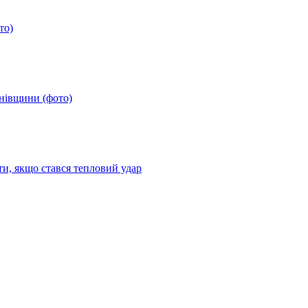
то)
анівщини (фото)
ти, якщо стався тепловий удар