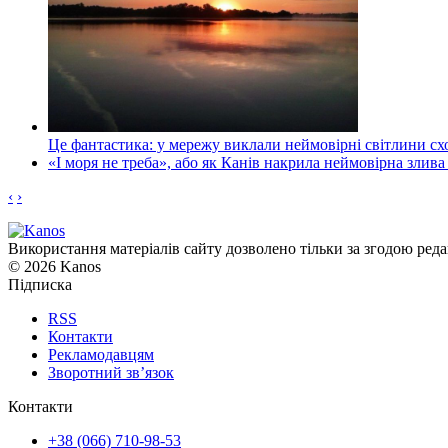
Це фантастика: у мережу виклали неймовірні світлини схо
«І моря не треба», або як Канів накрила неймовірна злива
‹
›
Використання матеріалів сайту дозволено тільки за згодою реда
© 2026 Kanos
Підписка
RSS
Контакти
Рекламодавцям
Зворотний зв’язок
Контакти
+38 (066) 710-98-53