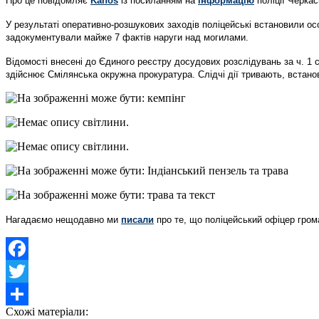
Про це повідомляє
Kanos
із посиланням на
інформацію
поліції Черкас
У результаті оперативно-розшукових заходів поліцейські встановили ос
задокументували майже 7 фактів наруги над могилами.
Відомості внесені до Єдиного реєстру досудових розслідувань за ч. 1 
здійснює Смілянська окружна прокуратура. Слідчі дії тривають, встано
Нагадаємо нещодавно ми
писали
про те, що поліцейський офіцер гром
Facebook
Twitter
Схожі матеріали:
Share