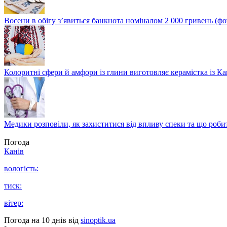
Восени в обігу з’явиться банкнота номіналом 2 000 гривень (фо
Колоритні сфери й амфори із глини виготовляє керамістка із К
Медики розповіли, як захиститися від впливу спеки та що роби
Погода
Канів
вологість:
тиск:
вітер:
Погода на 10 днів від
sinoptik.ua