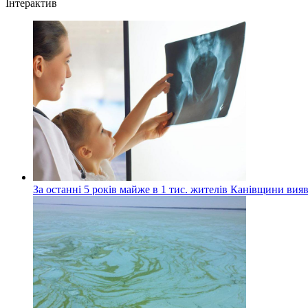
Інтерактив
За останні 5 років майже в 1 тис. жителів Канівщини вияв